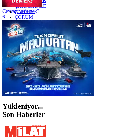
ZONGULDAK
ÇANAKKALE
Cevvaz ne demek?
ÇANKIRI
6
ÇORUM
İSTANBUL
İZMİR
ŞANLIURFA
ŞIRNAK
Yükleniyor...
Son Haberler