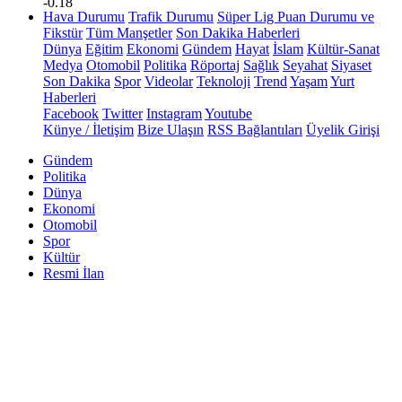
-0.18
Hava Durumu
Trafik Durumu
Süper Lig Puan Durumu ve
Fikstür
Tüm Manşetler
Son Dakika Haberleri
Dünya
Eğitim
Ekonomi
Gündem
Hayat
İslam
Kültür-Sanat
Medya
Otomobil
Politika
Röportaj
Sağlık
Seyahat
Siyaset
Son Dakika
Spor
Videolar
Teknoloji
Trend
Yaşam
Yurt
Haberleri
Facebook
Twitter
Instagram
Youtube
Künye / İletişim
Bize Ulaşın
RSS Bağlantıları
Üyelik Girişi
Gündem
Politika
Dünya
Ekonomi
Otomobil
Spor
Kültür
Resmi İlan