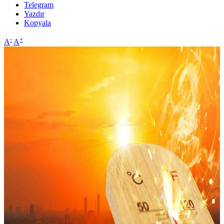
Telegram
Yazdır
Kopyala
-
+
A
A