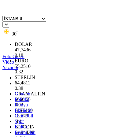
°
30
DOLAR
47,7436
0.18
Foto Galeri
EURO
Video
55,2510
Yazarlar
0.32
STERLİN
64,4811
0.38
GRAM ALTIN
Gündem
6660.55
Politika
0.03
Dünya
BİST100
Ekonomi
13.779
Otomobil
-14
Spor
BITCOIN
Kültür
64.944,08
Resmi İlan