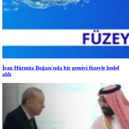
İran Hürmüz Boğazı'nda bir gemiyi füzeyle hedef
aldı