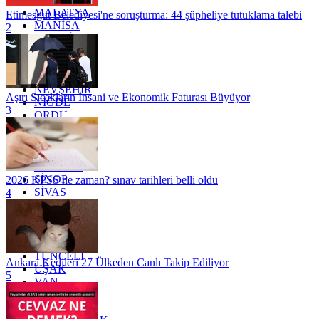
MALATYA
Etimesgut Belediyesi'ne soruşturma: 44 şüpheliye tutuklama talebi
MANİSA
2
MARDİN
MERSİN
MUĞLA
MUŞ
NEVŞEHİR
Aşırı Sıcakların İnsani ve Ekonomik Faturası Büyüyor
NİĞDE
3
ORDU
OSMANİYE
RİZE
SAKARYA
SAMSUN
SİNOP
2026 KPSS ne zaman? sınav tarihleri belli oldu
SİVAS
4
SİİRT
TEKİRDAĞ
TOKAT
TRABZON
TUNCELİ
Ankara Kedileri 27 Ülkeden Canlı Takip Ediliyor
UŞAK
5
VAN
YALOVA
YOZGAT