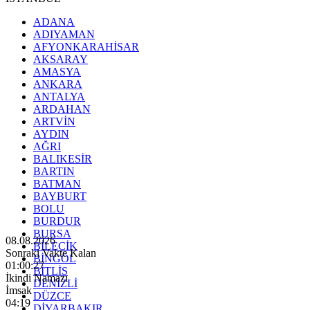
ADANA
ADIYAMAN
AFYONKARAHİSAR
AKSARAY
AMASYA
ANKARA
ANTALYA
ARDAHAN
ARTVİN
AYDIN
AĞRI
BALIKESİR
BARTIN
BATMAN
BAYBURT
BOLU
BURDUR
BURSA
08.08.2026
BİLECİK
Sonraki Vakte Kalan
BİNGÖL
01:00:25
BİTLİS
İkindi Namazı
DENİZLİ
İmsak
DÜZCE
04:19
DİYARBAKIR