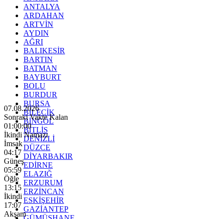
ANTALYA
ARDAHAN
ARTVİN
AYDIN
AĞRI
BALIKESİR
BARTIN
BATMAN
BAYBURT
BOLU
BURDUR
BURSA
07.08.2026
BİLECİK
Sonraki Vakte Kalan
BİNGÖL
59:58
BİTLİS
İkindi Namazı
DENİZLİ
İmsak
DÜZCE
04:17
DİYARBAKIR
Güneş
EDİRNE
05:59
ELAZIĞ
Öğle
ERZURUM
13:15
ERZİNCAN
İkindi
ESKİŞEHİR
17:07
GAZİANTEP
Akşam
GÜMÜŞHANE