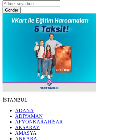
Gönder
İSTANBUL
ADANA
ADIYAMAN
AFYONKARAHİSAR
AKSARAY
AMASYA
ANKARA