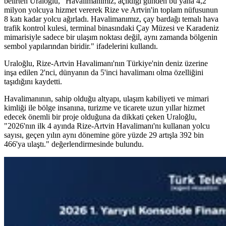
belirten Uraloğlu, "Havalimanımız, açıldığı günden bu yana 4,2
milyon yolcuya hizmet vererek Rize ve Artvin'in toplam nüfusunun
8 katı kadar yolcu ağırladı. Havalimanımız, çay bardağı temalı hava
trafik kontrol kulesi, terminal binasındaki Çay Müzesi ve Karadeniz
mimarisiyle sadece bir ulaşım noktası değil, aynı zamanda bölgenin
sembol yapılarından biridir." ifadelerini kullandı.
Uraloğlu, Rize-Artvin Havalimanı'nın Türkiye'nin deniz üzerine
inşa edilen 2'nci, dünyanın da 5'inci havalimanı olma özelliğini
taşıdığını kaydetti.
Havalimanının, sahip olduğu altyapı, ulaşım kabiliyeti ve mimari
kimliği ile bölge insanına, turizme ve ticarete uzun yıllar hizmet
edecek önemli bir proje olduğuna da dikkati çeken Uraloğlu,
"2026'nın ilk 4 ayında Rize-Artvin Havalimanı'nı kullanan yolcu
sayısı, geçen yılın aynı dönemine göre yüzde 29 artışla 392 bin
466'ya ulaştı." değerlendirmesinde bulundu.