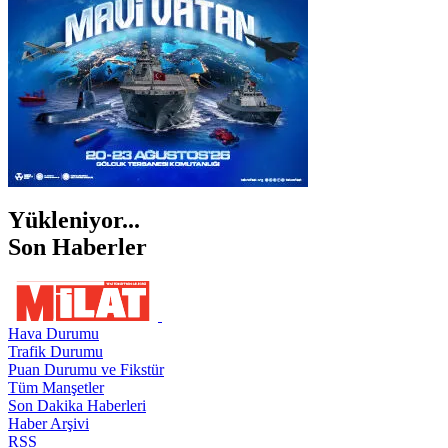
ŞIRNAK
Yükleniyor...
Son Haberler
Hava Durumu
Trafik Durumu
Puan Durumu ve Fikstür
Tüm Manşetler
Son Dakika Haberleri
Haber Arşivi
RSS