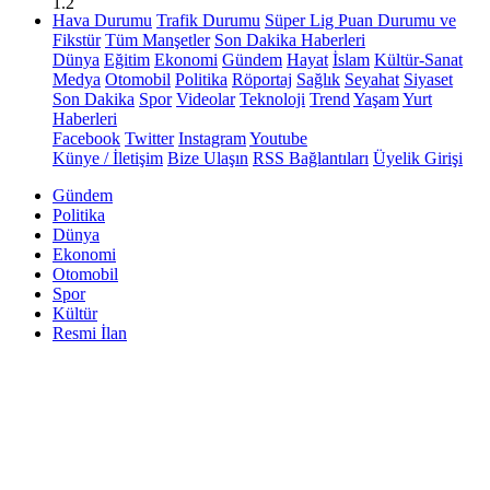
1.2
Hava Durumu
Trafik Durumu
Süper Lig Puan Durumu ve
Fikstür
Tüm Manşetler
Son Dakika Haberleri
Dünya
Eğitim
Ekonomi
Gündem
Hayat
İslam
Kültür-Sanat
Medya
Otomobil
Politika
Röportaj
Sağlık
Seyahat
Siyaset
Son Dakika
Spor
Videolar
Teknoloji
Trend
Yaşam
Yurt
Haberleri
Facebook
Twitter
Instagram
Youtube
Künye / İletişim
Bize Ulaşın
RSS Bağlantıları
Üyelik Girişi
Gündem
Politika
Dünya
Ekonomi
Otomobil
Spor
Kültür
Resmi İlan