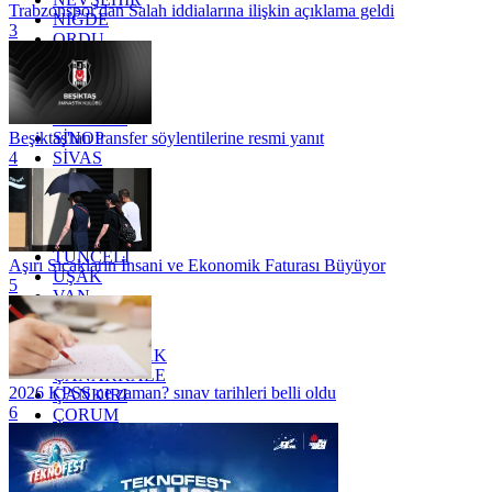
Trabzonspor'dan Salah iddialarına ilişkin açıklama geldi
NİĞDE
3
ORDU
OSMANİYE
RİZE
SAKARYA
SAMSUN
SİNOP
Beşiktaş'tan transfer söylentilerine resmi yanıt
SİVAS
4
SİİRT
TEKİRDAĞ
TOKAT
TRABZON
TUNCELİ
Aşırı Sıcakların İnsani ve Ekonomik Faturası Büyüyor
UŞAK
5
VAN
YALOVA
YOZGAT
ZONGULDAK
ÇANAKKALE
2026 KPSS ne zaman? sınav tarihleri belli oldu
ÇANKIRI
6
ÇORUM
İSTANBUL
İZMİR
ŞANLIURFA