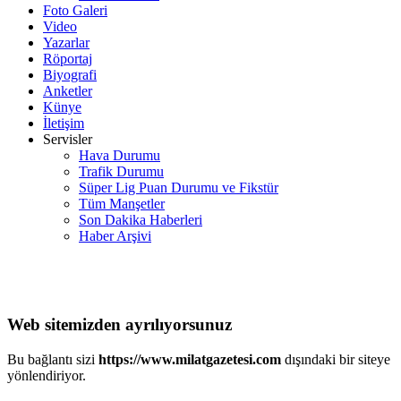
Foto Galeri
Video
Yazarlar
Röportaj
Biyografi
Anketler
Künye
İletişim
Servisler
Hava Durumu
Trafik Durumu
Süper Lig Puan Durumu ve Fikstür
Tüm Manşetler
Son Dakika Haberleri
Haber Arşivi
Web sitemizden ayrılıyorsunuz
Bu bağlantı sizi
https://www.milatgazetesi.com
dışındaki bir siteye
yönlendiriyor.