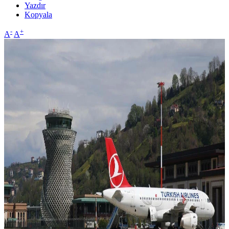
Yazdır
Kopyala
-
+
A
A