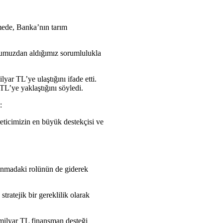
mede, Banka’nın tarım
onumuzdan aldığımız sorumlulukla
lyar TL’ye ulaştığını ifade etti.
TL’ye yaklaştığını söyledi.
:
reticimizin en büyük destekçisi ve
kınmadaki rolünün de giderek
ratejik bir gereklilik olarak
 milyar TL finansman desteği