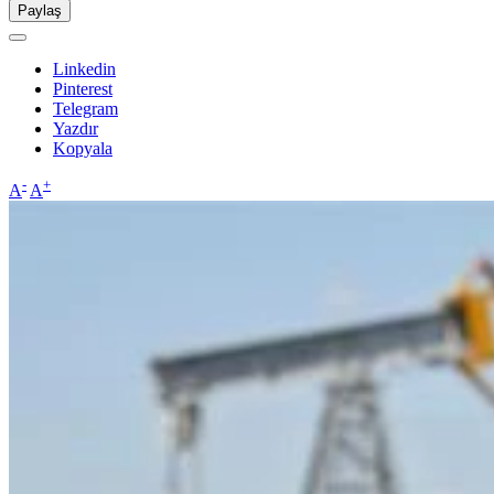
Paylaş
Linkedin
Pinterest
Telegram
Yazdır
Kopyala
-
+
A
A