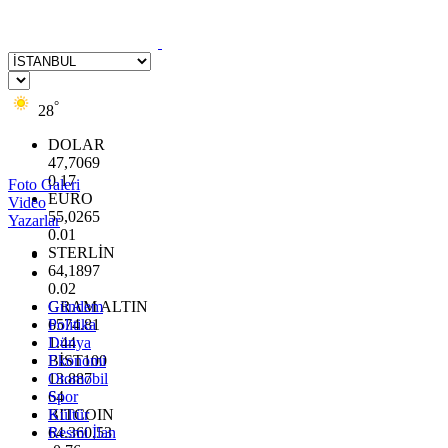
°
28
DOLAR
47,7069
0.17
Foto Galeri
EURO
Video
55,0265
Yazarlar
0.01
STERLİN
64,1897
0.02
GRAM ALTIN
Gündem
6574.81
Politika
1.44
Dünya
BİST100
Ekonomi
13.887
Otomobil
64
Spor
BITCOIN
Kültür
64.360,53
Resmi İlan