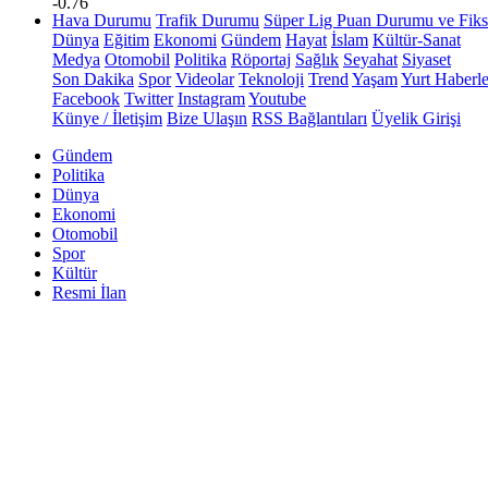
-0.76
Hava Durumu
Trafik Durumu
Süper Lig Puan Durumu ve Fiks
Dünya
Eğitim
Ekonomi
Gündem
Hayat
İslam
Kültür-Sanat
Medya
Otomobil
Politika
Röportaj
Sağlık
Seyahat
Siyaset
Son Dakika
Spor
Videolar
Teknoloji
Trend
Yaşam
Yurt Haberle
Facebook
Twitter
Instagram
Youtube
Künye / İletişim
Bize Ulaşın
RSS Bağlantıları
Üyelik Girişi
Gündem
Politika
Dünya
Ekonomi
Otomobil
Spor
Kültür
Resmi İlan