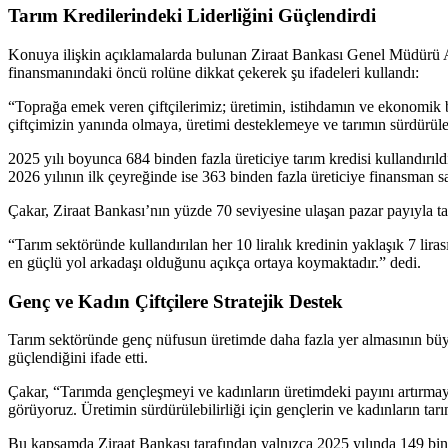
Tarım Kredilerindeki Liderliğini Güçlendirdi
Konuya ilişkin açıklamalarda bulunan Ziraat Bankası Genel Müdürü 
finansmanındaki öncü rolüne dikkat çekerek şu ifadeleri kullandı:
“Toprağa emek veren çiftçilerimiz; üretimin, istihdamın ve ekonomik
çiftçimizin yanında olmaya, üretimi desteklemeye ve tarımın sürdürül
2025 yılı boyunca 684 binden fazla üreticiye tarım kredisi kullandırıldığ
2026 yılının ilk çeyreğinde ise 363 binden fazla üreticiye finansman s
Çakar, Ziraat Bankası’nın yüzde 70 seviyesine ulaşan pazar payıyla tar
“Tarım sektöründe kullandırılan her 10 liralık kredinin yaklaşık 7 lir
en güçlü yol arkadaşı olduğunu açıkça ortaya koymaktadır.” dedi.
Genç ve Kadın Çiftçilere Stratejik Destek
Tarım sektöründe genç nüfusun üretimde daha fazla yer almasının büyü
güçlendiğini ifade etti.
Çakar, “Tarımda gençleşmeyi ve kadınların üretimdeki payını artırmayı 
görüyoruz. Üretimin sürdürülebilirliği için gençlerin ve kadınların ta
Bu kapsamda Ziraat Bankası tarafından yalnızca 2025 yılında 149 bini 