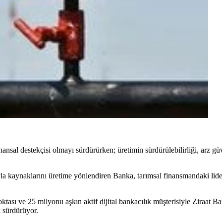
nansal destekçisi olmayı sürdürürken; üretimin sürdürülebilirliği, arz gü
sıyla kaynaklarını üretime yönlendiren Banka, tarımsal finansmandaki l
ktası ve 25 milyonu aşkın aktif dijital bankacılık müşterisiyle Ziraat Ba
ı sürdürüyor.