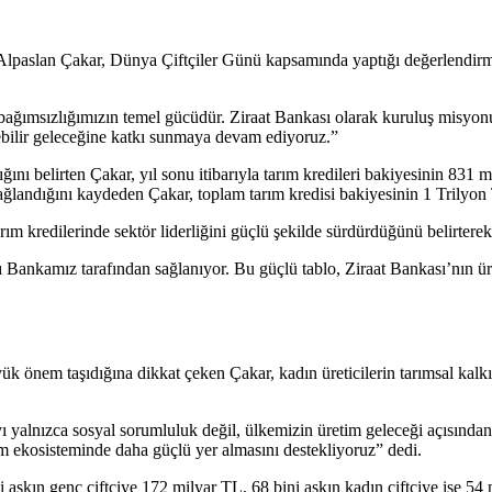
Alpaslan Çakar, Dünya Çiftçiler Günü kapsamında yaptığı değerlendir
 bağımsızlığımızın temel gücüdür. Ziraat Bankası olarak kuruluş misy
ebilir geleceğine katkı sunmaya devam ediyoruz.”
ını belirten Çakar, yıl sonu itibarıyla tarım kredileri bakiyesinin 831 mi
ağlandığını kaydeden Çakar, toplam tarım kredisi bakiyesinin 1 Trilyon 
ım kredilerinde sektör liderliğini güçlü şekilde sürdürdüğünü belirterek
ası Bankamız tarafından sağlanıyor. Bu güçlü tablo, Ziraat Bankası’nın ü
k önem taşıdığına dikkat çeken Çakar, kadın üreticilerin tarımsal kal
yalnızca sosyal sorumluluk değil, ülkemizin üretim geleceği açısından st
rım ekosisteminde daha güçlü yer almasını destekliyoruz” dedi.
aşkın genç çiftçiye 172 milyar TL, 68 bini aşkın kadın çiftçiye ise 54