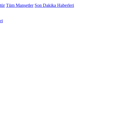
tür
Tüm Manşetler
Son Dakika Haberleri
ri