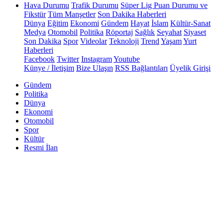
Hava Durumu
Trafik Durumu
Süper Lig Puan Durumu ve
Fikstür
Tüm Manşetler
Son Dakika Haberleri
Dünya
Eğitim
Ekonomi
Gündem
Hayat
İslam
Kültür-Sanat
Medya
Otomobil
Politika
Röportaj
Sağlık
Seyahat
Siyaset
Son Dakika
Spor
Videolar
Teknoloji
Trend
Yaşam
Yurt
Haberleri
Facebook
Twitter
Instagram
Youtube
Künye / İletişim
Bize Ulaşın
RSS Bağlantıları
Üyelik Girişi
Gündem
Politika
Dünya
Ekonomi
Otomobil
Spor
Kültür
Resmi İlan