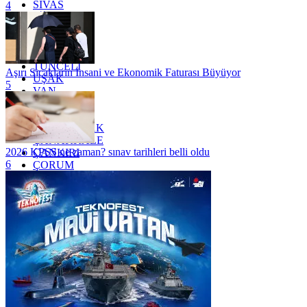
SİVAS
4
SİİRT
TEKİRDAĞ
TOKAT
TRABZON
TUNCELİ
Aşırı Sıcakların İnsani ve Ekonomik Faturası Büyüyor
UŞAK
5
VAN
YALOVA
YOZGAT
ZONGULDAK
ÇANAKKALE
2026 KPSS ne zaman? sınav tarihleri belli oldu
ÇANKIRI
6
ÇORUM
İSTANBUL
İZMİR
ŞANLIURFA
ŞIRNAK