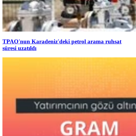
TPAO'nun Karadeniz'deki petrol arama ruhsat
süresi uzatıldı