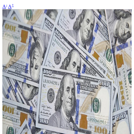
-
+
A
A