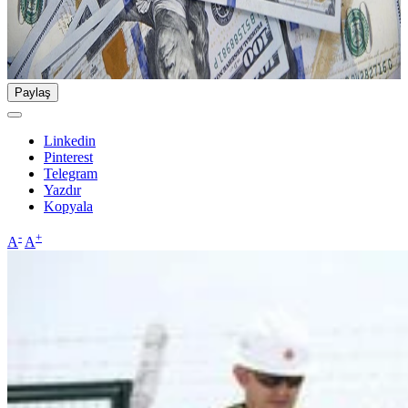
Paylaş
Linkedin
Pinterest
Telegram
Yazdır
Kopyala
-
+
A
A