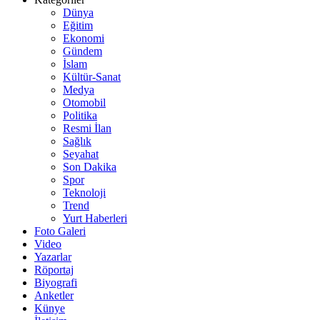
Dünya
Eğitim
Ekonomi
Gündem
İslam
Kültür-Sanat
Medya
Otomobil
Politika
Resmi İlan
Sağlık
Seyahat
Son Dakika
Spor
Teknoloji
Trend
Yurt Haberleri
Foto Galeri
Video
Yazarlar
Röportaj
Biyografi
Anketler
Künye