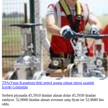
TPAO'nun Karadeniz'deki petrol arama ruhsat süresi uzatıldı
İçeriği Görüntüle
Serbest piyasada 45,5910 liradan alınan dolar 45,5930 liradan
satılıyor. 52,9660 liradan alınan avronun satış fiyatı ise 52,9680 lira
oldu.