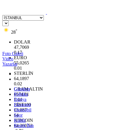
°
28
DOLAR
47,7069
0.17
Foto Galeri
EURO
Video
55,0265
Yazarlar
0.01
STERLİN
64,1897
0.02
GRAM ALTIN
Gündem
6574.81
Politika
1.44
Dünya
BİST100
Ekonomi
13.887
Otomobil
64
Spor
BITCOIN
Kültür
64.360,53
Resmi İlan