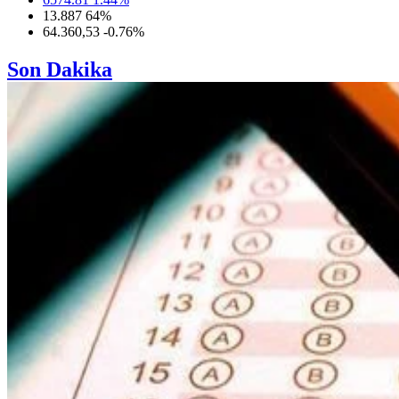
13.887
64
%
64.360,53
-0.76
%
Son Dakika
12:43 |
Cevvaz ne demek?
12:02 |
Meteoroloji'den yeni uyarı: Sıcaklık, sağanak ve toz
taşınımı bir arada
12:00 |
AHBAP Derneği'nin yönetimine Kayyım atandı
11:26 |
Türkiye'nin sığınak delici gücü 'TOLUN P'den tam
isabet
11:10 |
YÖKDİL/2 pazar günü yapılacak