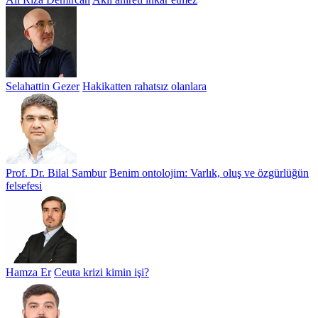
Selahattin Gezer
Hakikatten rahatsız olanlara
Prof. Dr. Bilal Sambur
Benim ontolojim: Varlık, oluş ve özgürlüğün
felsefesi
Hamza Er
Ceuta krizi kimin işi?