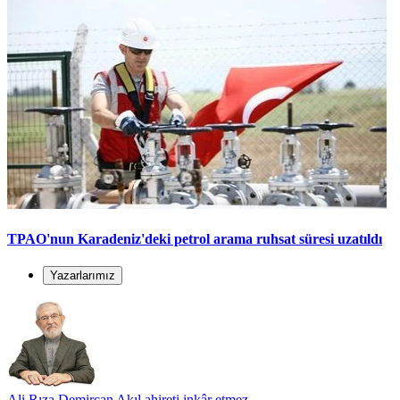
TPAO'nun Karadeniz'deki petrol arama ruhsat süresi uzatıldı
Yazarlarımız
Ali Rıza Demircan
Akıl ahireti inkâr etmez