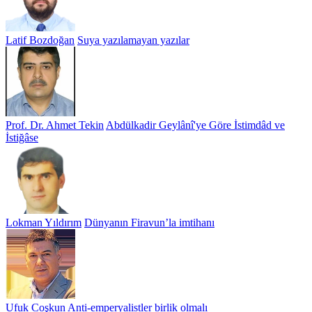
Latif Bozdoğan
Suya yazılamayan yazılar
Prof. Dr. Ahmet Tekin
Abdülkadir Geylânî'ye Göre İstimdâd ve
İstiğâse
Lokman Yıldırım
Dünyanın Firavun’la imtihanı
Ufuk Coşkun
Anti-emperyalistler birlik olmalı