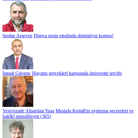
Serdar Arseven
Dünya senin etrafında dönmüyor komşu!
İsmail Güvenç
Hayatın gerçekleri karşısında üniversite tercihi
Yesevizade Alparslan Yasa
Mustafa Kemâl'in uydurma şecereleri ve
hakîkî mensûbiyeti (365)