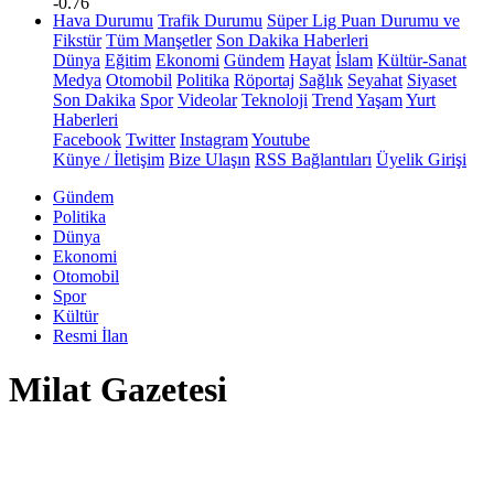
-0.76
Hava Durumu
Trafik Durumu
Süper Lig Puan Durumu ve
Fikstür
Tüm Manşetler
Son Dakika Haberleri
Dünya
Eğitim
Ekonomi
Gündem
Hayat
İslam
Kültür-Sanat
Medya
Otomobil
Politika
Röportaj
Sağlık
Seyahat
Siyaset
Son Dakika
Spor
Videolar
Teknoloji
Trend
Yaşam
Yurt
Haberleri
Facebook
Twitter
Instagram
Youtube
Künye / İletişim
Bize Ulaşın
RSS Bağlantıları
Üyelik Girişi
Gündem
Politika
Dünya
Ekonomi
Otomobil
Spor
Kültür
Resmi İlan
Milat Gazetesi