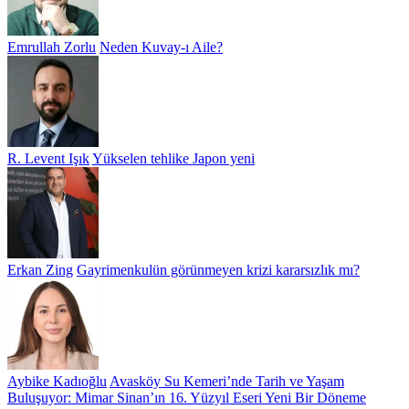
Emrullah Zorlu
Neden Kuvay-ı Aile?
R. Levent Işık
Yükselen tehlike Japon yeni
Erkan Zing
Gayrimenkulün görünmeyen krizi kararsızlık mı?
Aybike Kadıoğlu
Avasköy Su Kemeri’nde Tarih ve Yaşam
Buluşuyor: Mimar Sinan’ın 16. Yüzyıl Eseri Yeni Bir Döneme