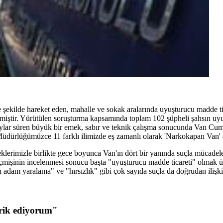
e şekilde hareket eden, mahalle ve sokak aralarında uyuşturucu madde tic
ilmiştir. Yürütülen soruşturma kapsamında toplam 102 şüpheli şahsın uyuşt
ştir. Aylar süren büyük bir emek, sabır ve teknik çalışma sonucunda Van Cu
dürlüğümüzce 11 farklı ilimizde eş zamanlı olarak 'Narkokapan Van' op
klerimizle birlikte gece boyunca Van'ın dört bir yanında suçla mücadel
ç geçmişinin incelenmesi sonucu başta "uyuşturucu madde ticareti" olmak
n adam yaralama" ve "hırsızlık" gibi çok sayıda suçla da doğrudan ilişkili
brik ediyorum"