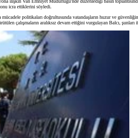
ona ilişkin Van Emniyet Müdürlüğü'nde düzenlediği basın toplantısınd
 icra ettiklerini söyledi.
mücadele politikaları doğrultusunda vatandaşların huzur ve güvenliğin
ütülen çalışmaların aralıksız devam ettiğini vurgulayan Balcı, şunları if