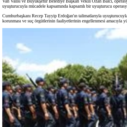
Van Valisi ve Büyükşehir Belediye Başkan Vekili Ozan Balcı, operasy
uyuşturucuyla mücadele kapsamında kapsamlı bir uyuşturucu operasyonu
Cumhurbaşkanı Recep Tayyip Erdoğan'ın talimatlarıyla uyuşturucuyla 
korunması ve suç örgütlerinin faaliyetlerinin engellenmesi amacıyla yür