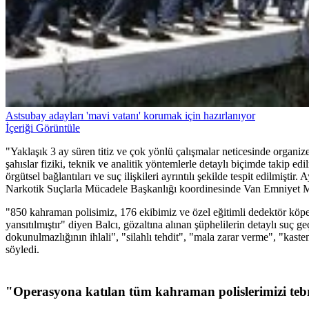
Astsubay adayları 'mavi vatanı' korumak için hazırlanıyor
İçeriği Görüntüle
"Yaklaşık 3 ay süren titiz ve çok yönlü çalışmalar neticesinde organiz
şahıslar fiziki, teknik ve analitik yöntemlerle detaylı biçimde takip ed
örgütsel bağlantıları ve suç ilişkileri ayrıntılı şekilde tespit edilmi
Narkotik Suçlarla Mücadele Başkanlığı koordinesinde Van Emniyet Mü
"850 kahraman polisimiz, 176 ekibimiz ve özel eğitimli dedektör köpe
yansıtılmıştır" diyen Balcı, gözaltına alınan şüphelilerin detaylı su
dokunulmazlığının ihlali", "silahlı tehdit", "mala zarar verme", "kaste
söyledi.
"Operasyona katılan tüm kahraman polislerimizi te