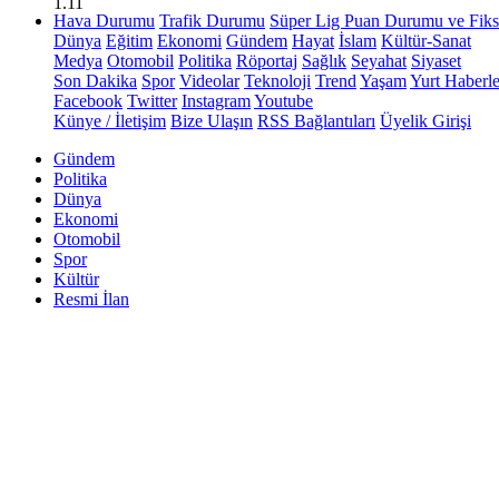
1.11
Hava Durumu
Trafik Durumu
Süper Lig Puan Durumu ve Fiks
Dünya
Eğitim
Ekonomi
Gündem
Hayat
İslam
Kültür-Sanat
Medya
Otomobil
Politika
Röportaj
Sağlık
Seyahat
Siyaset
Son Dakika
Spor
Videolar
Teknoloji
Trend
Yaşam
Yurt Haberle
Facebook
Twitter
Instagram
Youtube
Künye / İletişim
Bize Ulaşın
RSS Bağlantıları
Üyelik Girişi
Gündem
Politika
Dünya
Ekonomi
Otomobil
Spor
Kültür
Resmi İlan