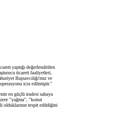
areti yaptığı değerlendirilen
urucu ticareti faaliyetleri,
mhuriyet Başsavcılığı'mız ve
erasyonu icra edilmiştir."
enin en güçlü iradesi sahaya
 üzere "yağma", "konut
 olduklarının tespit edildiğini