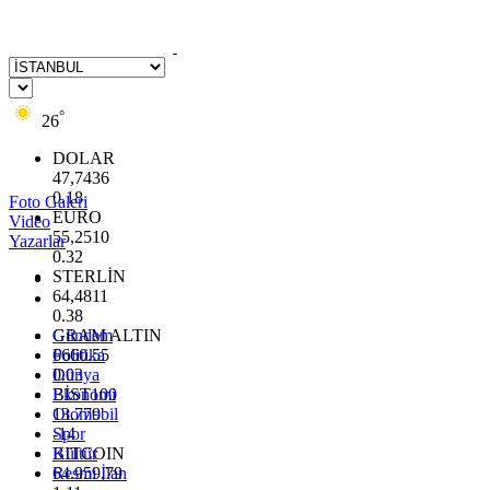
°
26
DOLAR
47,7436
0.18
Foto Galeri
EURO
Video
55,2510
Yazarlar
0.32
STERLİN
64,4811
0.38
GRAM ALTIN
Gündem
6660.55
Politika
0.03
Dünya
BİST100
Ekonomi
13.779
Otomobil
-14
Spor
BITCOIN
Kültür
64.959,79
Resmi İlan