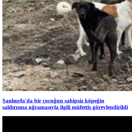
Şanlıurfa'da bir çocuğun sahipsiz köpeğin
saldırısına uğramasıyla ilgili müfettiş görevlendirildi