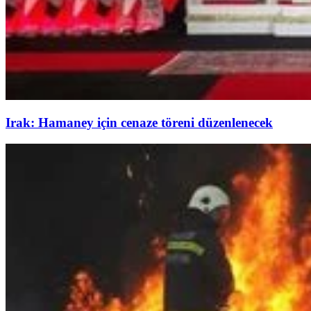
Irak: Hamaney için cenaze töreni düzenlenecek