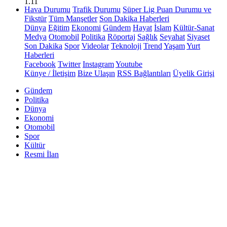
1.11
Hava Durumu
Trafik Durumu
Süper Lig Puan Durumu ve
Fikstür
Tüm Manşetler
Son Dakika Haberleri
Dünya
Eğitim
Ekonomi
Gündem
Hayat
İslam
Kültür-Sanat
Medya
Otomobil
Politika
Röportaj
Sağlık
Seyahat
Siyaset
Son Dakika
Spor
Videolar
Teknoloji
Trend
Yaşam
Yurt
Haberleri
Facebook
Twitter
Instagram
Youtube
Künye / İletişim
Bize Ulaşın
RSS Bağlantıları
Üyelik Girişi
Gündem
Politika
Dünya
Ekonomi
Otomobil
Spor
Kültür
Resmi İlan