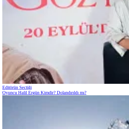
Editörün Seçtiği
Oyuncu Halil Ergün Kimdir? Dolandırıldı mı?