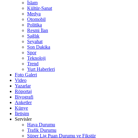
İslam
Kültür-Sanat
Medya
Otomobil
Politika
Resmi İlan
Sağlık
Seyahat
Son Dakika
Spor
Teknoloji
Trend
Yurt Haberleri
Foto Galeri
Video
Yazarlar
Röportaj
Biyografi
Anketler
Künye
İletişim
Servisler
Hava Durumu
Trafik Durumu
Süper Lig Puan Durumu ve Fikstür