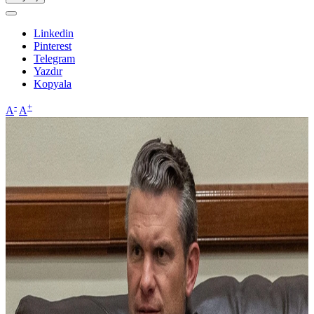
Linkedin
Pinterest
Telegram
Yazdır
Kopyala
-
+
A
A