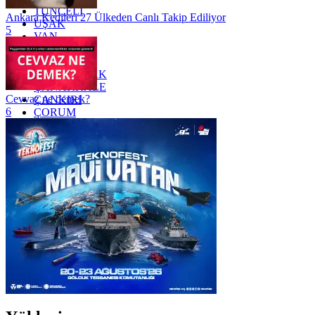
TUNCELİ
Ankara Kedileri 27 Ülkeden Canlı Takip Ediliyor
UŞAK
5
VAN
YALOVA
YOZGAT
ZONGULDAK
ÇANAKKALE
Cevvaz ne demek?
ÇANKIRI
6
ÇORUM
İSTANBUL
İZMİR
ŞANLIURFA
ŞIRNAK