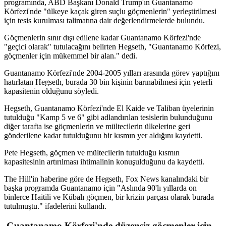
programında, ABD Başkanı Donald Trump'ın Guantanamo
Körfezi'nde "ülkeye kaçak giren suçlu göçmenlerin" yerleştirilmesi
için tesis kurulması talimatına dair değerlendirmelerde bulundu.
Göçmenlerin sınır dışı edilene kadar Guantanamo Körfezi'nde
"geçici olarak" tutulacağını belirten Hegseth, "Guantanamo Körfezi,
göçmenler için mükemmel bir alan." dedi.
Guantanamo Körfezi'nde 2004-2005 yılları arasında görev yaptığını
hatırlatan Hegseth, burada 30 bin kişinin barınabilmesi için yeterli
kapasitenin olduğunu söyledi.
Hegseth, Guantanamo Körfezi'nde El Kaide ve Taliban üyelerinin
tutulduğu "Kamp 5 ve 6" gibi adlandırılan tesislerin bulunduğunu
diğer tarafta ise göçmenlerin ve mültecilerin ülkelerine geri
gönderilene kadar tutulduğunu bir kısmın yer aldığını kaydetti.
Pete Hegseth, göçmen ve mültecilerin tutulduğu kısmın
kapasitesinin artırılması ihtimalinin konuşulduğunu da kaydetti.
The Hill'in haberine göre de Hegseth, Fox News kanalındaki bir
başka programda Guantanamo için "Aslında 90'lı yıllarda on
binlerce Haitili ve Kübalı göçmen, bir krizin parçası olarak burada
tutulmuştu." ifadelerini kullandı.
Guantanamo Körfezi'nde düzensiz göçmenler için