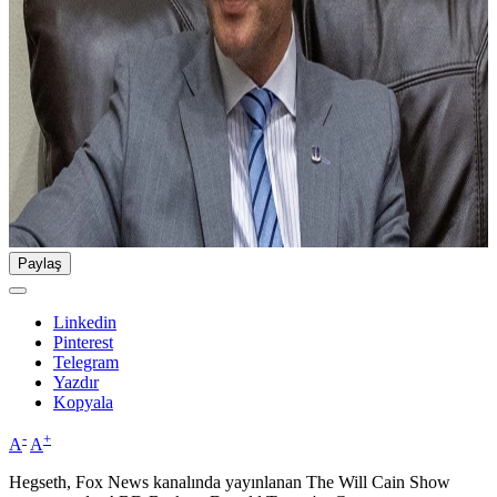
Paylaş
Linkedin
Pinterest
Telegram
Yazdır
Kopyala
-
+
A
A
Hegseth, Fox News kanalında yayınlanan The Will Cain Show