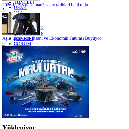
TUNCELİ
2026 KPSS ne zaman? sınav tarihleri belli oldu
UŞAK
5
VAN
YALOVA
YOZGAT
ZONGULDAK
ÇANAKKALE
Aşırı Sıcakların İnsani ve Ekonomik Faturası Büyüyor
ÇANKIRI
6
ÇORUM
İSTANBUL
İZMİR
ŞANLIURFA
ŞIRNAK
Yükleniyor...