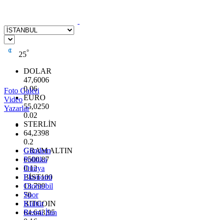
°
25
DOLAR
47,6006
0.06
Foto Galeri
EURO
Video
55,0250
Yazarlar
0.02
STERLİN
64,2398
0.2
GRAM ALTIN
Gündem
6500.87
Politika
0.12
Dünya
BİST100
Ekonomi
13.799
Otomobil
70
Spor
BITCOIN
Kültür
64.643,95
Resmi İlan