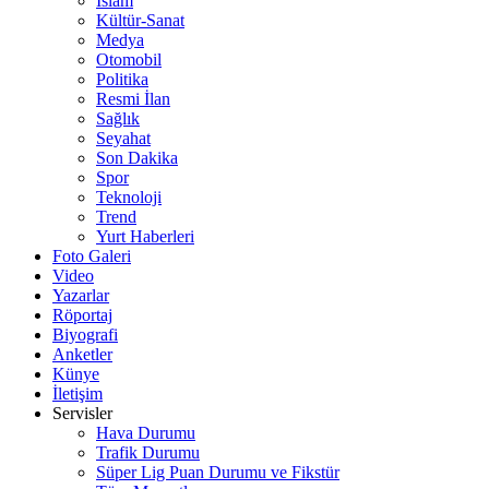
İslam
Kültür-Sanat
Medya
Otomobil
Politika
Resmi İlan
Sağlık
Seyahat
Son Dakika
Spor
Teknoloji
Trend
Yurt Haberleri
Foto Galeri
Video
Yazarlar
Röportaj
Biyografi
Anketler
Künye
İletişim
Servisler
Hava Durumu
Trafik Durumu
Süper Lig Puan Durumu ve Fikstür