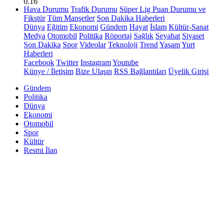
0.16
Hava Durumu
Trafik Durumu
Süper Lig Puan Durumu ve
Fikstür
Tüm Manşetler
Son Dakika Haberleri
Dünya
Eğitim
Ekonomi
Gündem
Hayat
İslam
Kültür-Sanat
Medya
Otomobil
Politika
Röportaj
Sağlık
Seyahat
Siyaset
Son Dakika
Spor
Videolar
Teknoloji
Trend
Yaşam
Yurt
Haberleri
Facebook
Twitter
Instagram
Youtube
Künye / İletişim
Bize Ulaşın
RSS Bağlantıları
Üyelik Girişi
Gündem
Politika
Dünya
Ekonomi
Otomobil
Spor
Kültür
Resmi İlan