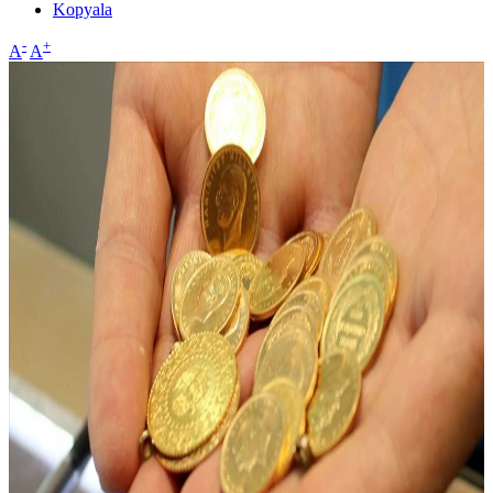
Kopyala
-
+
A
A