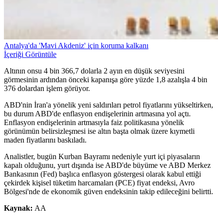
Antalya'da 'Mavi Akdeniz' için koruma kalkanı
İçeriği Görüntüle
Altının onsu 4 bin 366,7 dolarla 2 ayın en düşük seviyesini
görmesinin ardından önceki kapanışa göre yüzde 1,8 azalışla 4 bin
376 dolardan işlem görüyor.
ABD'nin İran'a yönelik yeni saldırıları petrol fiyatlarını yükseltirken,
bu durum ABD'de enflasyon endişelerinin artmasına yol açtı.
Enflasyon endişelerinin artmasıyla faiz politikasına yönelik
görünümün belirsizleşmesi ise altın başta olmak üzere kıymetli
maden fiyatlarını baskıladı.
Analistler, bugün Kurban Bayramı nedeniyle yurt içi piyasaların
kapalı olduğunu, yurt dışında ise ABD'de büyüme ve ABD Merkez
Bankasının (Fed) başlıca enflasyon göstergesi olarak kabul ettiği
çekirdek kişisel tüketim harcamaları (PCE) fiyat endeksi, Avro
Bölgesi'nde de ekonomik güven endeksinin takip edileceğini belirtti.
Kaynak:
AA