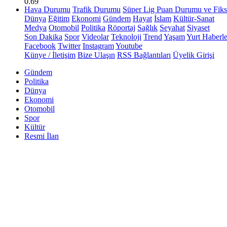
0.69
Hava Durumu
Trafik Durumu
Süper Lig Puan Durumu ve Fiks
Dünya
Eğitim
Ekonomi
Gündem
Hayat
İslam
Kültür-Sanat
Medya
Otomobil
Politika
Röportaj
Sağlık
Seyahat
Siyaset
Son Dakika
Spor
Videolar
Teknoloji
Trend
Yaşam
Yurt Haberle
Facebook
Twitter
Instagram
Youtube
Künye / İletişim
Bize Ulaşın
RSS Bağlantıları
Üyelik Girişi
Gündem
Politika
Dünya
Ekonomi
Otomobil
Spor
Kültür
Resmi İlan