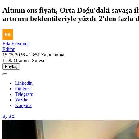
Altının ons fiyatı, Orta Doğu'daki savaşa i
artırımı beklentileriyle yüzde 2'den fazla d
Eda Koyuncu
Editör
15.05.2026 - 13:51
Yayınlanma
1 Dk
Okunma Süresi
Paylaş
Linkedin
Pinterest
Telegram
Yazdır
Kopyala
-
+
A
A