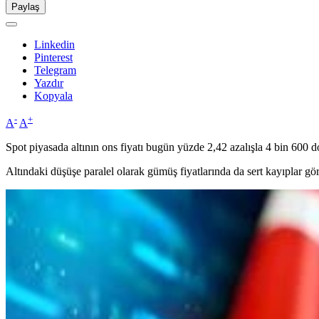
Paylaş
Linkedin
Pinterest
Telegram
Yazdır
Kopyala
-
+
A
A
Spot piyasada altının ons fiyatı bugün yüzde 2,42 azalışla 4 bin 600 d
Altındaki düşüşe paralel olarak gümüş fiyatlarında da sert kayıplar gö