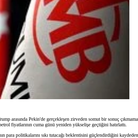
ump arasında Pekin'de gerçekleşen zirveden somut bir sonuç çıkmamasın
petrol fiyatlarının cuma günü yeniden yükselişe geçtiğini hatırlattı.
para politikalarını sıkı tutacağı beklentisini güçlendirdiğini kaydeden