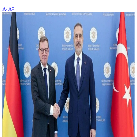
-
+
A
A