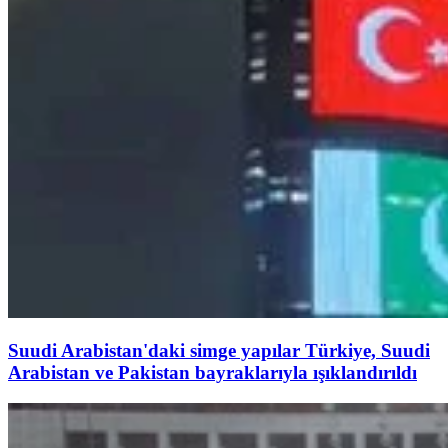
Suudi Arabistan'daki simge yapılar Türkiye, Suudi
Arabistan ve Pakistan bayraklarıyla ışıklandırıldı