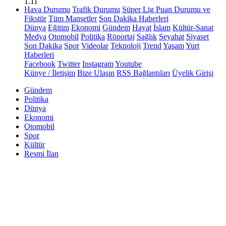
1.11
Hava Durumu
Trafik Durumu
Süper Lig Puan Durumu ve
Fikstür
Tüm Manşetler
Son Dakika Haberleri
Dünya
Eğitim
Ekonomi
Gündem
Hayat
İslam
Kültür-Sanat
Medya
Otomobil
Politika
Röportaj
Sağlık
Seyahat
Siyaset
Son Dakika
Spor
Videolar
Teknoloji
Trend
Yaşam
Yurt
Haberleri
Facebook
Twitter
Instagram
Youtube
Künye / İletişim
Bize Ulaşın
RSS Bağlantıları
Üyelik Girişi
Gündem
Politika
Dünya
Ekonomi
Otomobil
Spor
Kültür
Resmi İlan