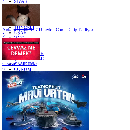
SİVAS
4
SİİRT
TEKİRDAĞ
TOKAT
TRABZON
TUNCELİ
Ankara Kedileri 27 Ülkeden Canlı Takip Ediliyor
UŞAK
5
VAN
YALOVA
YOZGAT
ZONGULDAK
ÇANAKKALE
Cevvaz ne demek?
ÇANKIRI
6
ÇORUM
İSTANBUL
İZMİR
ŞANLIURFA
ŞIRNAK