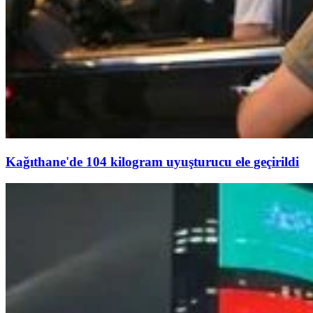
Kağıthane'de 104 kilogram uyuşturucu ele geçirildi