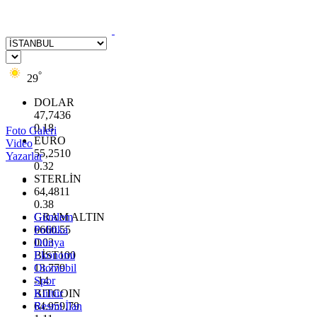
°
29
DOLAR
47,7436
0.18
Foto Galeri
EURO
Video
55,2510
Yazarlar
0.32
STERLİN
64,4811
0.38
GRAM ALTIN
Gündem
6660.55
Politika
0.03
Dünya
BİST100
Ekonomi
13.779
Otomobil
-14
Spor
BITCOIN
Kültür
64.959,79
Resmi İlan