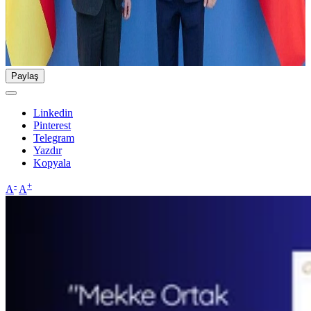
Paylaş
Linkedin
Pinterest
Telegram
Yazdır
Kopyala
-
+
A
A