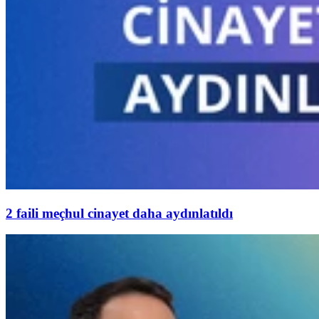
2 faili meçhul cinayet daha aydınlatıldı