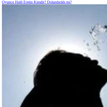
Oyuncu Halil Ergün Kimdir? Dolandırıldı mı?