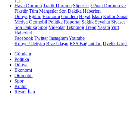
1.2
Hava Durumu
Trafik Durumu
Süper Lig Puan Durumu ve
Fikstür
Tüm Manşetler
Son Dakika Haberleri
Dünya
Eğitim
Ekonomi
Gündem
Hayat
İslam
Kültür-Sanat
Medya
Otomobil
Politika
Röportaj
Sağlık
Seyahat
Siyaset
Son Dakika
Spor
Videolar
Teknoloji
Trend
Yaşam
Yurt
Haberleri
Facebook
Twitter
Instagram
Youtube
Künye / İletişim
Bize Ulaşın
RSS Bağlantıları
Üyelik Girişi
Gündem
Politika
Dünya
Ekonomi
Otomobil
Spor
Kültür
Resmi İlan