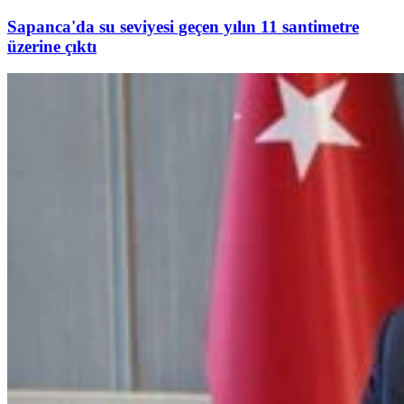
Sapanca'da su seviyesi geçen yılın 11 santimetre
üzerine çıktı