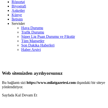
Röportaj
Biyografi
Anketler
Künye
İletişim
Servisler
Hava Durumu
Trafik Durumu
Süper Lig Puan Durumu ve Fikstür
Tüm Manşetler
Son Dakika Haberleri
Haber Arşivi
Web sitemizden ayrılıyorsunuz
Bu bağlantı sizi
https://www.milatgazetesi.com
dışındaki bir siteye
yönlendiriyor.
Sayfada Kal
Devam Et