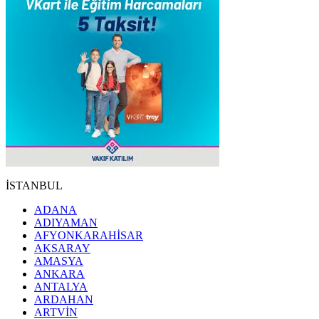
İSTANBUL
ADANA
ADIYAMAN
AFYONKARAHİSAR
AKSARAY
AMASYA
ANKARA
ANTALYA
ARDAHAN
ARTVİN