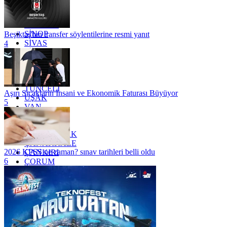
RİZE
SAKARYA
SAMSUN
SİNOP
Beşiktaş'tan transfer söylentilerine resmi yanıt
SİVAS
4
SİİRT
TEKİRDAĞ
TOKAT
TRABZON
TUNCELİ
Aşırı Sıcakların İnsani ve Ekonomik Faturası Büyüyor
UŞAK
5
VAN
YALOVA
YOZGAT
ZONGULDAK
ÇANAKKALE
2026 KPSS ne zaman? sınav tarihleri belli oldu
ÇANKIRI
6
ÇORUM
İSTANBUL
İZMİR
ŞANLIURFA
ŞIRNAK