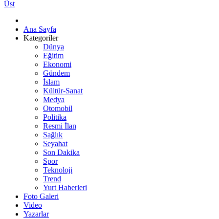
Üst
Ana Sayfa
Kategoriler
Dünya
Eğitim
Ekonomi
Gündem
İslam
Kültür-Sanat
Medya
Otomobil
Politika
Resmi İlan
Sağlık
Seyahat
Son Dakika
Spor
Teknoloji
Trend
Yurt Haberleri
Foto Galeri
Video
Yazarlar