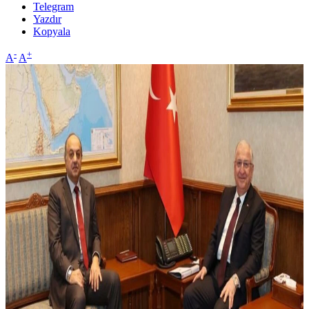
Telegram
Yazdır
Kopyala
-
+
A
A