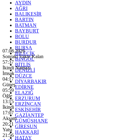
AYDIN
AĞRI
BALIKESİR
BARTIN
BATMAN
BAYBURT
BOLU
BURDUR
BURSA
07.08.2026
BİLECİK
Sonraki Vakte Kalan
BİNGÖL
57:36
BİTLİS
İkindi Namazı
DENİZLİ
İmsak
DÜZCE
04:17
DİYARBAKIR
Güneş
EDİRNE
05:59
ELAZIĞ
Öğle
ERZURUM
13:15
ERZİNCAN
İkindi
ESKİŞEHİR
17:07
GAZİANTEP
Akşam
GÜMÜŞHANE
20:21
GİRESUN
Yatsı
HAKKARİ
21:56
HATAY