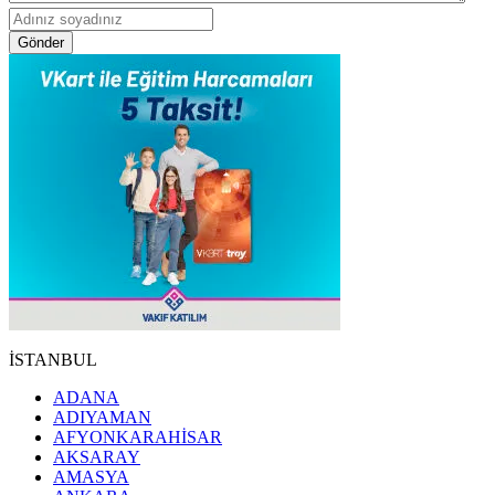
Gönder
İSTANBUL
ADANA
ADIYAMAN
AFYONKARAHİSAR
AKSARAY
AMASYA