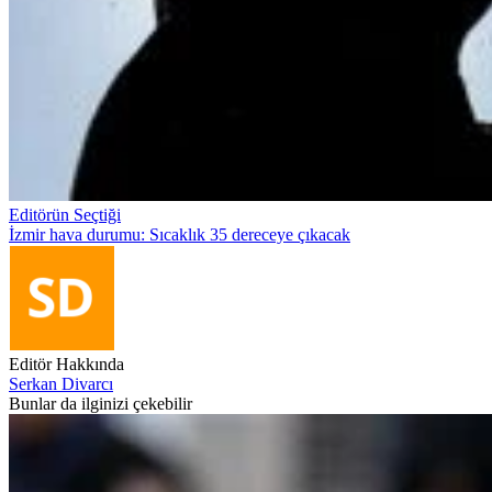
Editörün Seçtiği
İzmir hava durumu: Sıcaklık 35 dereceye çıkacak
Editör Hakkında
Serkan Divarcı
Bunlar da ilginizi çekebilir