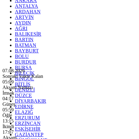
ANKARA
ANTALYA
ARDAHAN
ARTVİN
AYDIN
AĞRI
BALIKESİR
BARTIN
BATMAN
BAYBURT
BOLU
BURDUR
BURSA
07.08.2026
BİLECİK
Sonraki Vakte Kalan
BİNGÖL
05:07
BİTLİS
Akşam Namazı
DENİZLİ
İmsak
DÜZCE
04:17
DİYARBAKIR
Güneş
EDİRNE
05:59
ELAZIĞ
Öğle
ERZURUM
13:15
ERZİNCAN
İkindi
ESKİŞEHİR
17:07
GAZİANTEP
Akşam