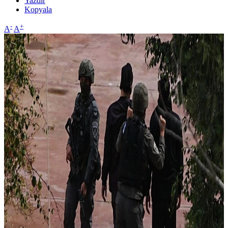
Yazdır
Kopyala
-
+
A
A