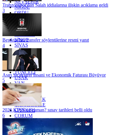
NEVŞEHİR
Trabzonspor'dan Salah iddialarına ilişkin açıklama geldi
NİĞDE
3
ORDU
OSMANİYE
RİZE
SAKARYA
SAMSUN
SİNOP
Beşiktaş'tan transfer söylentilerine resmi yanıt
SİVAS
4
SİİRT
TEKİRDAĞ
TOKAT
TRABZON
TUNCELİ
Aşırı Sıcakların İnsani ve Ekonomik Faturası Büyüyor
UŞAK
5
VAN
YALOVA
YOZGAT
ZONGULDAK
ÇANAKKALE
2026 KPSS ne zaman? sınav tarihleri belli oldu
ÇANKIRI
6
ÇORUM
İSTANBUL
İZMİR
ŞANLIURFA