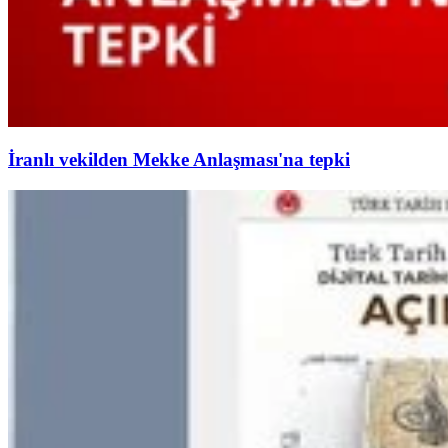
İranlı vekilden Mekke Anlaşması'na tepki