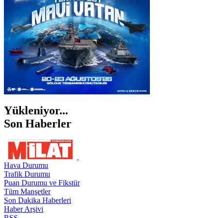
ŞIRNAK
Yükleniyor...
Son Haberler
Hava Durumu
Trafik Durumu
Puan Durumu ve Fikstür
Tüm Manşetler
Son Dakika Haberleri
Haber Arşivi
RSS