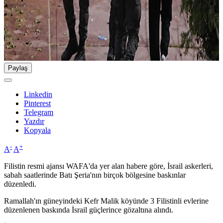
Paylaş
Linkedin
Pinterest
Telegram
Yazdır
Kopyala
-
+
A
A
Filistin resmi ajansı WAFA'da yer alan habere göre, İsrail askerleri,
sabah saatlerinde Batı Şeria'nın birçok bölgesine baskınlar
düzenledi.
Ramallah'ın güneyindeki Kefr Malik köyünde 3 Filistinli evlerine
düzenlenen baskında İsrail güçlerince gözaltına alındı.