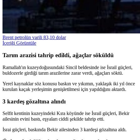
Brent petrolün varili 83,10 dolar
İçeriği Görüntüle
Tarım arazisi tahrip edildi, ağaçlar söküldü
Ramallah'ın kuzeydoğusundaki Sincil beldesinde ise İsrail güçleri,
buldozerle girdiği tarım arazilerine zarar verdi, ağaçları söktü.
Yerel kaynaklar söz konusu baskın ve yıkımın, yaklaşık iki yıl önce
kurulan kaçak yerleşimin genişletilmesi için yapıldığını aktardı.
3 kardeş gözaltına alındı
Selfit kentinin kuzeyindeki Kıra köyünde ise İsrail güçleri, Bekir
ailesinin evini bastı, eşyaları ciddi şekilde tahrip etti.
İsrai güçleri, baskında Bekir ailesinden 3 kardeşi gözaltına aldı.