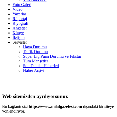
Foto Galeri
Video
Yazarlar
Röportaj
Biyografi
Anketler
Künye
İletişim
Servisler
Hava Durumu
Trafik Durumu
Süper Lig Puan Durumu ve Fikstür
Tüm Manşetler
Son Dakika Haberleri
Haber Arşivi
Web sitemizden ayrılıyorsunuz
Bu bağlantı sizi
https://www.milatgazetesi.com
dışındaki bir siteye
yönlendiriyor.