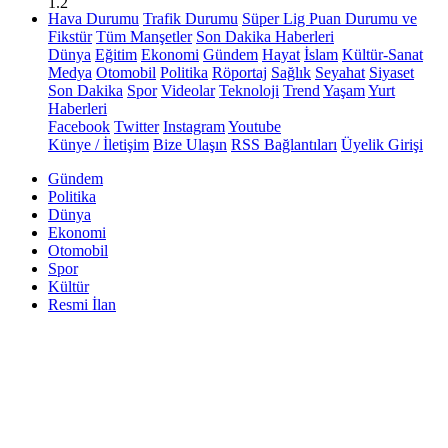
1.2
Hava Durumu
Trafik Durumu
Süper Lig Puan Durumu ve
Fikstür
Tüm Manşetler
Son Dakika Haberleri
Dünya
Eğitim
Ekonomi
Gündem
Hayat
İslam
Kültür-Sanat
Medya
Otomobil
Politika
Röportaj
Sağlık
Seyahat
Siyaset
Son Dakika
Spor
Videolar
Teknoloji
Trend
Yaşam
Yurt
Haberleri
Facebook
Twitter
Instagram
Youtube
Künye / İletişim
Bize Ulaşın
RSS Bağlantıları
Üyelik Girişi
Gündem
Politika
Dünya
Ekonomi
Otomobil
Spor
Kültür
Resmi İlan