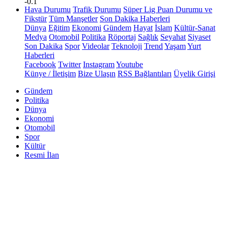
-0.1
Hava Durumu
Trafik Durumu
Süper Lig Puan Durumu ve
Fikstür
Tüm Manşetler
Son Dakika Haberleri
Dünya
Eğitim
Ekonomi
Gündem
Hayat
İslam
Kültür-Sanat
Medya
Otomobil
Politika
Röportaj
Sağlık
Seyahat
Siyaset
Son Dakika
Spor
Videolar
Teknoloji
Trend
Yaşam
Yurt
Haberleri
Facebook
Twitter
Instagram
Youtube
Künye / İletişim
Bize Ulaşın
RSS Bağlantıları
Üyelik Girişi
Gündem
Politika
Dünya
Ekonomi
Otomobil
Spor
Kültür
Resmi İlan