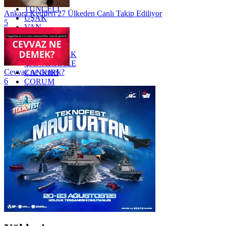
TUNCELİ
Ankara Kedileri 27 Ülkeden Canlı Takip Ediliyor
UŞAK
5
VAN
YALOVA
YOZGAT
ZONGULDAK
ÇANAKKALE
Cevvaz ne demek?
ÇANKIRI
6
ÇORUM
İSTANBUL
İZMİR
ŞANLIURFA
ŞIRNAK