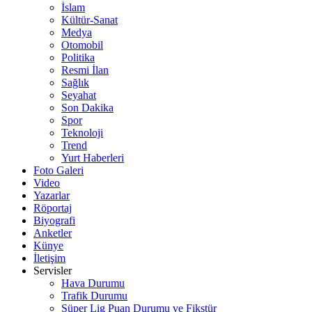
İslam
Kültür-Sanat
Medya
Otomobil
Politika
Resmi İlan
Sağlık
Seyahat
Son Dakika
Spor
Teknoloji
Trend
Yurt Haberleri
Foto Galeri
Video
Yazarlar
Röportaj
Biyografi
Anketler
Künye
İletişim
Servisler
Hava Durumu
Trafik Durumu
Süper Lig Puan Durumu ve Fikstür