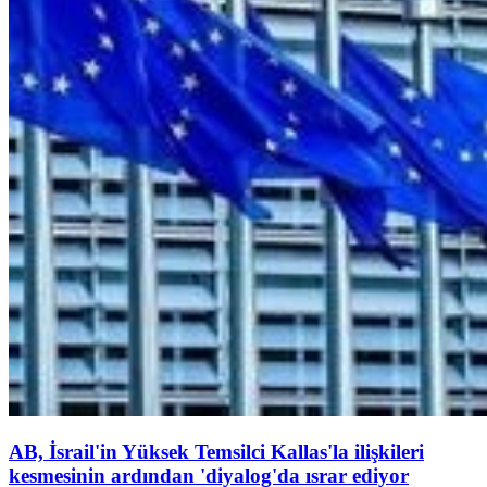
AB, İsrail'in Yüksek Temsilci Kallas'la ilişkileri
kesmesinin ardından 'diyalog'da ısrar ediyor