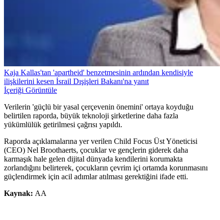
Kaja Kallas'tan 'apartheid' benzetmesinin ardından kendisiyle
ilişkilerini kesen İsrail Dışişleri Bakanı'na yanıt
İçeriği Görüntüle
Verilerin 'güçlü bir yasal çerçevenin önemini' ortaya koyduğu
belirtilen raporda, büyük teknoloji şirketlerine daha fazla
yükümlülük getirilmesi çağrısı yapıldı.
Raporda açıklamalarına yer verilen Child Focus Üst Yöneticisi
(CEO) Nel Broothaerts, çocuklar ve gençlerin giderek daha
karmaşık hale gelen dijital dünyada kendilerini korumakta
zorlandığını belirterek, çocukların çevrim içi ortamda korunmasını
güçlendirmek için acil adımlar atılması gerektiğini ifade etti.
Kaynak:
AA