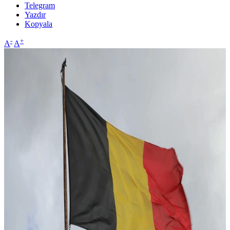
Telegram
Yazdır
Kopyala
-
+
A
A