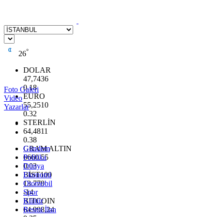
°
26
DOLAR
47,7436
0.18
Foto Galeri
EURO
Video
55,2510
Yazarlar
0.32
STERLİN
64,4811
0.38
GRAM ALTIN
Gündem
6660.55
Politika
0.03
Dünya
BİST100
Ekonomi
13.779
Otomobil
-14
Spor
BITCOIN
Kültür
64.998,24
Resmi İlan