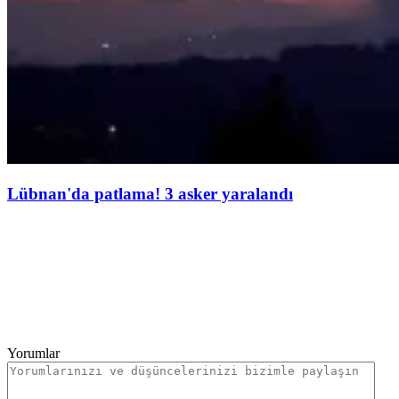
Lübnan'da patlama! 3 asker yaralandı
Yorumlar