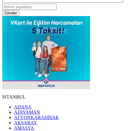
Gönder
İSTANBUL
ADANA
ADIYAMAN
AFYONKARAHİSAR
AKSARAY
AMASYA