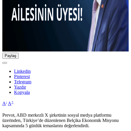
Paylaş
Linkedin
Pinterest
Telegram
Yazdır
Kopyala
-
+
A
A
Prevot, ABD merkezli X şirketinin sosyal medya platformu
üzerinden, Türkiye’de düzenlenen Belçika Ekonomik Misyonu
kapsamında 5 günlük temaslarını değerlendirdi.