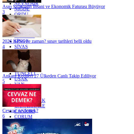
NEVŞEHİR
Aşırı Sıcakların İnsani ve Ekonomik Faturası Büyüyor
NİĞDE
3
ORDU
OSMANİYE
RİZE
SAKARYA
SAMSUN
SİNOP
2026 KPSS ne zaman? sınav tarihleri belli oldu
SİVAS
4
SİİRT
TEKİRDAĞ
TOKAT
TRABZON
TUNCELİ
Ankara Kedileri 27 Ülkeden Canlı Takip Ediliyor
UŞAK
5
VAN
YALOVA
YOZGAT
ZONGULDAK
ÇANAKKALE
Cevvaz ne demek?
ÇANKIRI
6
ÇORUM
İSTANBUL
İZMİR
ŞANLIURFA