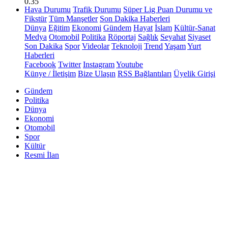
0.35
Hava Durumu
Trafik Durumu
Süper Lig Puan Durumu ve
Fikstür
Tüm Manşetler
Son Dakika Haberleri
Dünya
Eğitim
Ekonomi
Gündem
Hayat
İslam
Kültür-Sanat
Medya
Otomobil
Politika
Röportaj
Sağlık
Seyahat
Siyaset
Son Dakika
Spor
Videolar
Teknoloji
Trend
Yaşam
Yurt
Haberleri
Facebook
Twitter
Instagram
Youtube
Künye / İletişim
Bize Ulaşın
RSS Bağlantıları
Üyelik Girişi
Gündem
Politika
Dünya
Ekonomi
Otomobil
Spor
Kültür
Resmi İlan