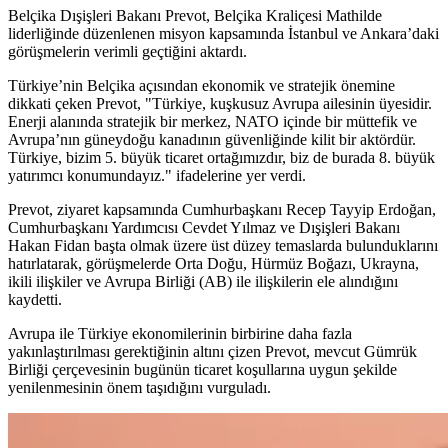
Belçika Dışişleri Bakanı Prevot, Belçika Kraliçesi Mathilde
liderliğinde düzenlenen misyon kapsamında İstanbul ve Ankara’daki
görüşmelerin verimli geçtiğini aktardı.
Türkiye’nin Belçika açısından ekonomik ve stratejik önemine
dikkati çeken Prevot, "Türkiye, kuşkusuz Avrupa ailesinin üyesidir.
Enerji alanında stratejik bir merkez, NATO içinde bir müttefik ve
Avrupa’nın güneydoğu kanadının güvenliğinde kilit bir aktördür.
Türkiye, bizim 5. büyük ticaret ortağımızdır, biz de burada 8. büyük
yatırımcı konumundayız." ifadelerine yer verdi.
Prevot, ziyaret kapsamında Cumhurbaşkanı Recep Tayyip Erdoğan,
Cumhurbaşkanı Yardımcısı Cevdet Yılmaz ve Dışişleri Bakanı
Hakan Fidan başta olmak üzere üst düzey temaslarda bulunduklarını
hatırlatarak, görüşmelerde Orta Doğu, Hürmüz Boğazı, Ukrayna,
ikili ilişkiler ve Avrupa Birliği (AB) ile ilişkilerin ele alındığını
kaydetti.
Avrupa ile Türkiye ekonomilerinin birbirine daha fazla
yakınlaştırılması gerektiğinin altını çizen Prevot, mevcut Gümrük
Birliği çerçevesinin bugünün ticaret koşullarına uygun şekilde
yenilenmesinin önem taşıdığını vurguladı.