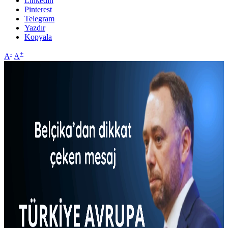
Linkedin
Pinterest
Telegram
Yazdır
Kopyala
-
+
A
A