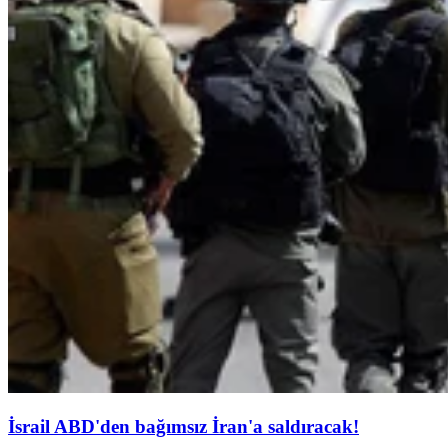
İsrail ABD'den bağımsız İran'a saldıracak!