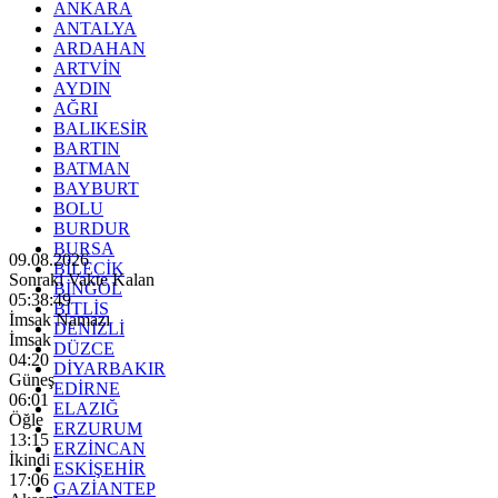
ANKARA
ANTALYA
ARDAHAN
ARTVİN
AYDIN
AĞRI
BALIKESİR
BARTIN
BATMAN
BAYBURT
BOLU
BURDUR
BURSA
09.08.2026
BİLECİK
Sonraki Vakte Kalan
BİNGÖL
05:38:47
BİTLİS
İmsak Namazı
DENİZLİ
İmsak
DÜZCE
04:20
DİYARBAKIR
Güneş
EDİRNE
06:01
ELAZIĞ
Öğle
ERZURUM
13:15
ERZİNCAN
İkindi
ESKİŞEHİR
17:06
GAZİANTEP