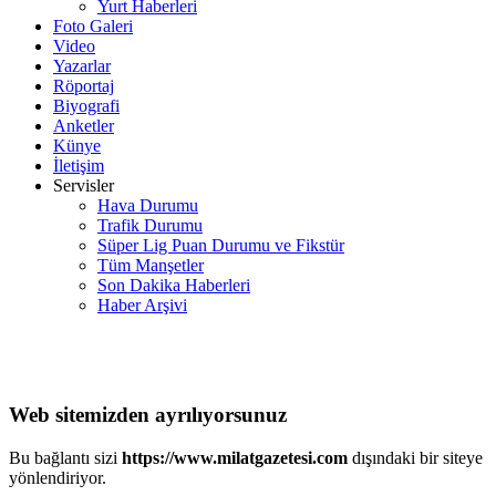
Yurt Haberleri
Foto Galeri
Video
Yazarlar
Röportaj
Biyografi
Anketler
Künye
İletişim
Servisler
Hava Durumu
Trafik Durumu
Süper Lig Puan Durumu ve Fikstür
Tüm Manşetler
Son Dakika Haberleri
Haber Arşivi
Web sitemizden ayrılıyorsunuz
Bu bağlantı sizi
https://www.milatgazetesi.com
dışındaki bir siteye
yönlendiriyor.