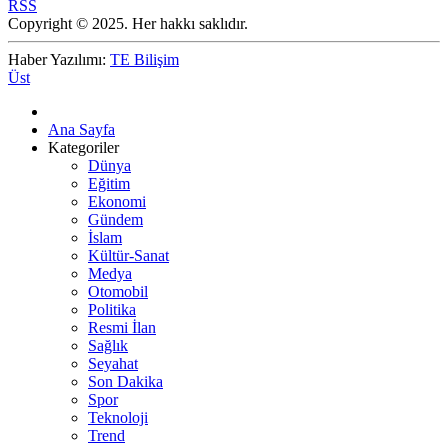
RSS
Copyright © 2025. Her hakkı saklıdır.
Haber Yazılımı:
TE Bilişim
Üst
Ana Sayfa
Kategoriler
Dünya
Eğitim
Ekonomi
Gündem
İslam
Kültür-Sanat
Medya
Otomobil
Politika
Resmi İlan
Sağlık
Seyahat
Son Dakika
Spor
Teknoloji
Trend