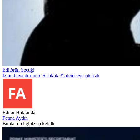
Editörün Seçtiği
İzmir hava durumu: Sıcaklık 35 dereceye çıkacak
Editör Hakkında
Fatma Aydın
Bunlar da ilginizi çekebilir