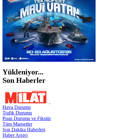
ŞIRNAK
Yükleniyor...
Son Haberler
Hava Durumu
Trafik Durumu
Puan Durumu ve Fikstür
Tüm Manşetler
Son Dakika Haberleri
Haber Arşivi