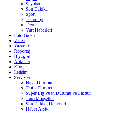
Seyahat
Son Dakika
Spor
Teknoloji
Trend
Yurt Haberleri
Foto Galeri
Video
Yazarlar
Röportaj
Biyografi
Anketler
Künye
İletişim
Servisler
Hava Durumu
Trafik Durumu
Süper Lig Puan Durumu ve Fikstür
Tüm Manşetler
Son Dakika Haberleri
Haber Arşivi