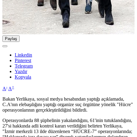
Paylaş
Linkedin
Pinterest
Telegram
Yazdır
Kopyala
-
+
A
A
Bakan Yerlikaya, sosyal medya hesabından yaptığı açıklamada,
C.A'nın elebaşılığını yaptığı organize suç örgütüne yönelik "Hücre"
operasyonlarının gerçekleştirildiğini bildirdi.
Operasyonlarda 88 şüphelinin yakalandığını, 61'inin tutuklandığını,
27'si hakkında adli kontrol kararı verildiğini belirten Yerlikaya,
"İzmir merkezli 13 ilde düzenlenen “HÜCRE-7” operasyonlarında;
“Hakkınızda icra davası var” diyerek vatandaşlarımızı dolandıran,