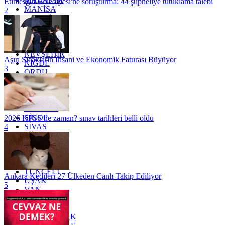
Etimesgut Belediyesi'ne soruşturma: 44 şüpheliye tutuklama talebi
MANİSA
2
MARDİN
MERSİN
MUĞLA
MUŞ
NEVŞEHİR
Aşırı Sıcakların İnsani ve Ekonomik Faturası Büyüyor
NİĞDE
3
ORDU
OSMANİYE
RİZE
SAKARYA
SAMSUN
SİNOP
2026 KPSS ne zaman? sınav tarihleri belli oldu
SİVAS
4
SİİRT
TEKİRDAĞ
TOKAT
TRABZON
TUNCELİ
Ankara Kedileri 27 Ülkeden Canlı Takip Ediliyor
UŞAK
5
VAN
YALOVA
YOZGAT
ZONGULDAK