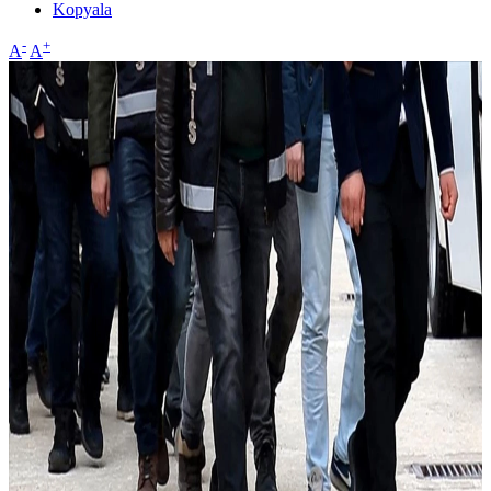
Kopyala
-
+
A
A