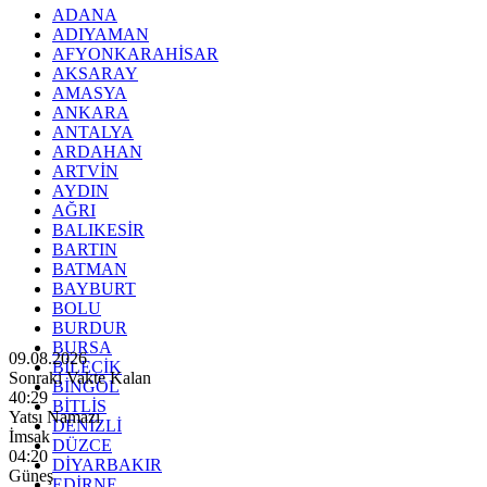
ADANA
ADIYAMAN
AFYONKARAHİSAR
AKSARAY
AMASYA
ANKARA
ANTALYA
ARDAHAN
ARTVİN
AYDIN
AĞRI
BALIKESİR
BARTIN
BATMAN
BAYBURT
BOLU
BURDUR
BURSA
09.08.2026
BİLECİK
Sonraki Vakte Kalan
BİNGÖL
40:28
BİTLİS
Yatsı Namazı
DENİZLİ
İmsak
DÜZCE
04:20
DİYARBAKIR
Güneş
EDİRNE