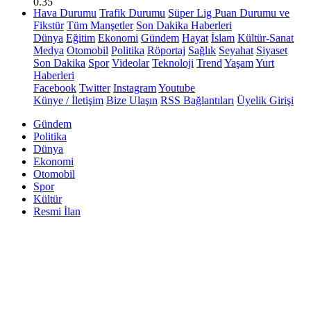
0.35
Hava Durumu
Trafik Durumu
Süper Lig Puan Durumu ve
Fikstür
Tüm Manşetler
Son Dakika Haberleri
Dünya
Eğitim
Ekonomi
Gündem
Hayat
İslam
Kültür-Sanat
Medya
Otomobil
Politika
Röportaj
Sağlık
Seyahat
Siyaset
Son Dakika
Spor
Videolar
Teknoloji
Trend
Yaşam
Yurt
Haberleri
Facebook
Twitter
Instagram
Youtube
Künye / İletişim
Bize Ulaşın
RSS Bağlantıları
Üyelik Girişi
Gündem
Politika
Dünya
Ekonomi
Otomobil
Spor
Kültür
Resmi İlan