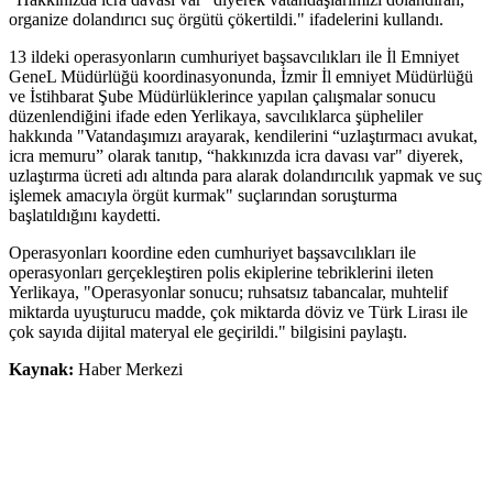
organize dolandırıcı suç örgütü çökertildi." ifadelerini kullandı.
13 ildeki operasyonların cumhuriyet başsavcılıkları ile İl Emniyet
GeneL Müdürlüğü koordinasyonunda, İzmir İl emniyet Müdürlüğü
ve İstihbarat Şube Müdürlüklerince yapılan çalışmalar sonucu
düzenlendiğini ifade eden Yerlikaya, savcılıklarca şüpheliler
hakkında "Vatandaşımızı arayarak, kendilerini “uzlaştırmacı avukat,
icra memuru” olarak tanıtıp, “hakkınızda icra davası var" diyerek,
uzlaştırma ücreti adı altında para alarak dolandırıcılık yapmak ve suç
işlemek amacıyla örgüt kurmak" suçlarından soruşturma
başlatıldığını kaydetti.
Operasyonları koordine eden cumhuriyet başsavcılıkları ile
operasyonları gerçekleştiren polis ekiplerine tebriklerini ileten
Yerlikaya, "Operasyonlar sonucu; ruhsatsız tabancalar, muhtelif
miktarda uyuşturucu madde, çok miktarda döviz ve Türk Lirası ile
çok sayıda dijital materyal ele geçirildi." bilgisini paylaştı.
Kaynak:
Haber Merkezi