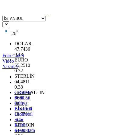
°
26
DOLAR
47,7436
0.18
Foto Galeri
EURO
Video
55,2510
Yazarlar
0.32
STERLİN
64,4811
0.38
GRAM ALTIN
Gündem
6660.55
Politika
0.03
Dünya
BİST100
Ekonomi
13.779
Otomobil
-14
Spor
BITCOIN
Kültür
64.998,24
Resmi İlan