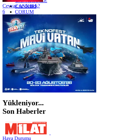
ÇANAKKALE
Cevvaz ne demek?
ÇANKIRI
6
ÇORUM
İSTANBUL
İZMİR
ŞANLIURFA
ŞIRNAK
Yükleniyor...
Son Haberler
Hava Durumu