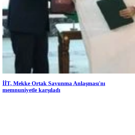
İİT, Mekke Ortak Savunma Anlaşması'nı
memnuniyetle karşıladı