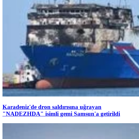
Karadeniz'de dron saldırısına uğrayan
"NADEZHDA" isimli gemi Samsun'a getirildi