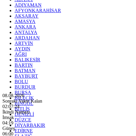
ADIYAMAN
AFYONKARAHİSAR
AKSARAY
AMASYA
ANKARA
ANTALYA
ARDAHAN
ARTVİN
AYDIN
AĞRI
BALIKESİR
BARTIN
BATMAN
BAYBURT
BOLU
BURDUR
BURSA
08.08.2026
BİLECİK
Sonraki Vakte Kalan
BİNGÖL
02:07:22
BİTLİS
İkindi Namazı
DENİZLİ
İmsak
DÜZCE
04:19
DİYARBAKIR
Güneş
EDİRNE
06:00