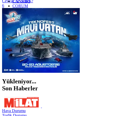
Cevvaz ne demek?
ÇANKIRI
6
ÇORUM
İSTANBUL
İZMİR
ŞANLIURFA
ŞIRNAK
Yükleniyor...
Son Haberler
Hava Durumu
Trafik Durumu