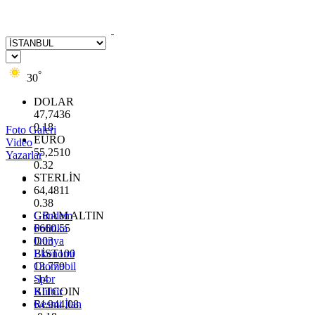
°
30
DOLAR
47,7436
0.18
Foto Galeri
EURO
Video
55,2510
Yazarlar
0.32
STERLİN
64,4811
0.38
GRAM ALTIN
Gündem
6660.55
Politika
0.03
Dünya
BİST100
Ekonomi
13.779
Otomobil
-14
Spor
BITCOIN
Kültür
64.944,08
Resmi İlan