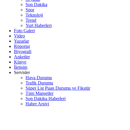
Son Dakika
Spor
Teknoloji
Trend
Yurt Haberleri
Foto Galeri
Video
Yazarlar
Röportaj
Biyografi
Anketler
Künye
İletişim
Servisler
Hava Durumu
Trafik Durumu
Süper Lig Puan Durumu ve Fikstür
Tüm Manşetler
Son Dakika Haberleri
Haber Arşivi