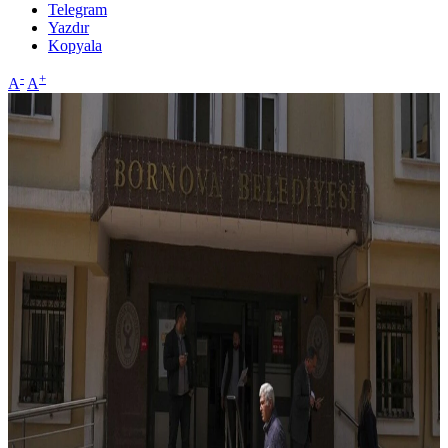
Telegram
Yazdır
Kopyala
-
+
A
A