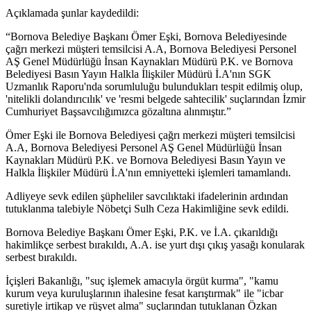
Açıklamada şunlar kaydedildi:
“Bornova Belediye Başkanı Ömer Eşki, Bornova Belediyesinde
çağrı merkezi müşteri temsilcisi A.A, Bornova Belediyesi Personel
AŞ Genel Müdürlüğü İnsan Kaynakları Müdürü P.K. ve Bornova
Belediyesi Basın Yayın Halkla İlişkiler Müdürü İ.A'nın SGK
Uzmanlık Raporu'nda sorumluluğu bulundukları tespit edilmiş olup,
'nitelikli dolandırıcılık' ve 'resmi belgede sahtecilik' suçlarından İzmir
Cumhuriyet Başsavcılığımızca gözaltına alınmıştır.”
Ömer Eşki ile Bornova Belediyesi çağrı merkezi müşteri temsilcisi
A.A, Bornova Belediyesi Personel AŞ Genel Müdürlüğü İnsan
Kaynakları Müdürü P.K. ve Bornova Belediyesi Basın Yayın ve
Halkla İlişkiler Müdürü İ.A'nın emniyetteki işlemleri tamamlandı.
Adliyeye sevk edilen şüpheliler savcılıktaki ifadelerinin ardından
tutuklanma talebiyle Nöbetçi Sulh Ceza Hakimliğine sevk edildi.
Bornova Belediye Başkanı Ömer Eşki, P.K. ve İ.A. çıkarıldığı
hakimlikçe serbest bırakıldı, A.A. ise yurt dışı çıkış yasağı konularak
serbest bırakıldı.
İçişleri Bakanlığı, "suç işlemek amacıyla örgüt kurma", "kamu
kurum veya kuruluşlarının ihalesine fesat karıştırmak" ile "icbar
suretiyle irtikap ve rüşvet alma" suçlarından tutuklanan Özkan