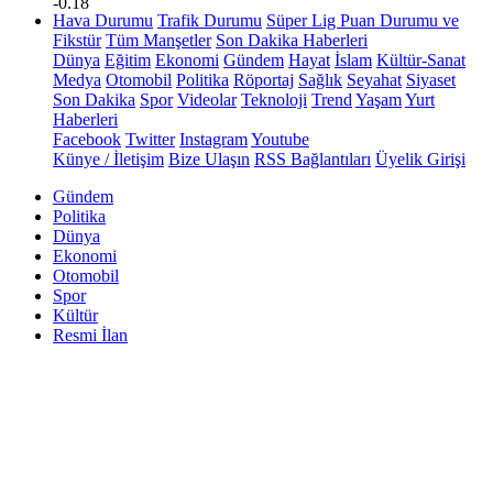
-0.18
Hava Durumu
Trafik Durumu
Süper Lig Puan Durumu ve
Fikstür
Tüm Manşetler
Son Dakika Haberleri
Dünya
Eğitim
Ekonomi
Gündem
Hayat
İslam
Kültür-Sanat
Medya
Otomobil
Politika
Röportaj
Sağlık
Seyahat
Siyaset
Son Dakika
Spor
Videolar
Teknoloji
Trend
Yaşam
Yurt
Haberleri
Facebook
Twitter
Instagram
Youtube
Künye / İletişim
Bize Ulaşın
RSS Bağlantıları
Üyelik Girişi
Gündem
Politika
Dünya
Ekonomi
Otomobil
Spor
Kültür
Resmi İlan