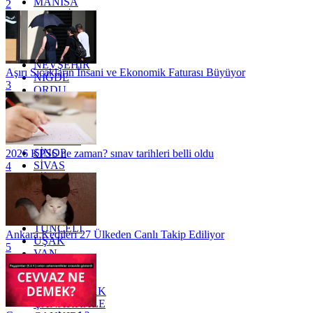
MANİSA
2
MARDİN
MERSİN
MUĞLA
MUŞ
NEVŞEHİR
Aşırı Sıcakların İnsani ve Ekonomik Faturası Büyüyor
NİĞDE
3
ORDU
OSMANİYE
RİZE
SAKARYA
SAMSUN
SİNOP
2026 KPSS ne zaman? sınav tarihleri belli oldu
SİVAS
4
SİİRT
TEKİRDAĞ
TOKAT
TRABZON
TUNCELİ
Ankara Kedileri 27 Ülkeden Canlı Takip Ediliyor
UŞAK
5
VAN
YALOVA
YOZGAT
ZONGULDAK
ÇANAKKALE