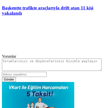
Başkentte trafikte araçlarıyla drift atan 11 kişi
yakalandı
Yorumlar
Gönder