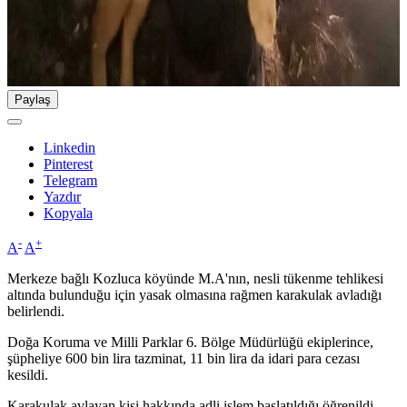
Paylaş
Linkedin
Pinterest
Telegram
Yazdır
Kopyala
-
+
A
A
Merkeze bağlı Kozluca köyünde M.A'nın, nesli tükenme tehlikesi
altında bulunduğu için yasak olmasına rağmen karakulak avladığı
belirlendi.
Doğa Koruma ve Milli Parklar 6. Bölge Müdürlüğü ekiplerince,
şüpheliye 600 bin lira tazminat, 11 bin lira da idari para cezası
kesildi.
Karakulak avlayan kişi hakkında adli işlem başlatıldığı öğrenildi.