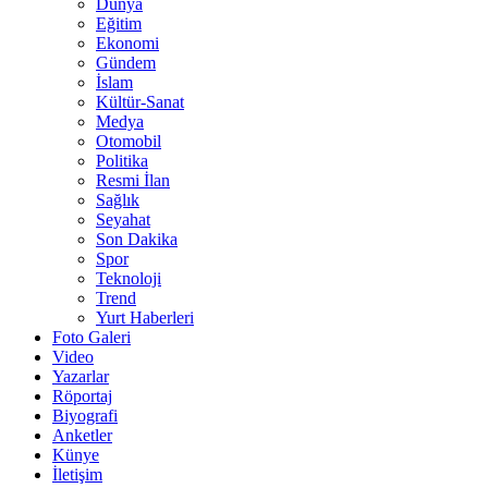
Dünya
Eğitim
Ekonomi
Gündem
İslam
Kültür-Sanat
Medya
Otomobil
Politika
Resmi İlan
Sağlık
Seyahat
Son Dakika
Spor
Teknoloji
Trend
Yurt Haberleri
Foto Galeri
Video
Yazarlar
Röportaj
Biyografi
Anketler
Künye
İletişim