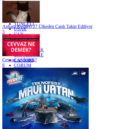
SİİRT
TEKİRDAĞ
TOKAT
TRABZON
TUNCELİ
Ankara Kedileri 27 Ülkeden Canlı Takip Ediliyor
UŞAK
5
VAN
YALOVA
YOZGAT
ZONGULDAK
ÇANAKKALE
Cevvaz ne demek?
ÇANKIRI
6
ÇORUM
İSTANBUL
İZMİR
ŞANLIURFA
ŞIRNAK