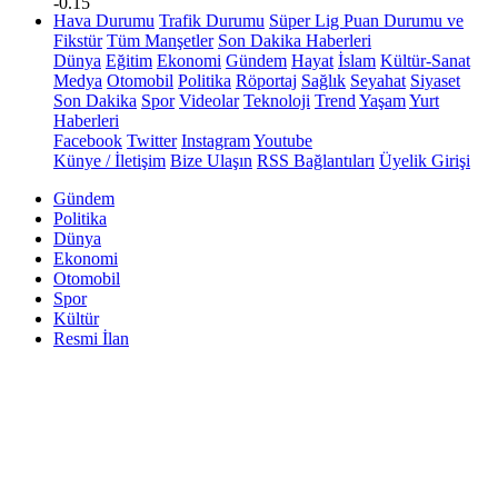
-0.15
Hava Durumu
Trafik Durumu
Süper Lig Puan Durumu ve
Fikstür
Tüm Manşetler
Son Dakika Haberleri
Dünya
Eğitim
Ekonomi
Gündem
Hayat
İslam
Kültür-Sanat
Medya
Otomobil
Politika
Röportaj
Sağlık
Seyahat
Siyaset
Son Dakika
Spor
Videolar
Teknoloji
Trend
Yaşam
Yurt
Haberleri
Facebook
Twitter
Instagram
Youtube
Künye / İletişim
Bize Ulaşın
RSS Bağlantıları
Üyelik Girişi
Gündem
Politika
Dünya
Ekonomi
Otomobil
Spor
Kültür
Resmi İlan