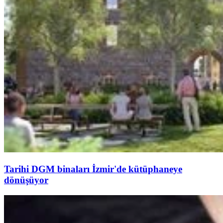
Tarihi DGM binaları İzmir'de kütüphaneye
dönüşüyor