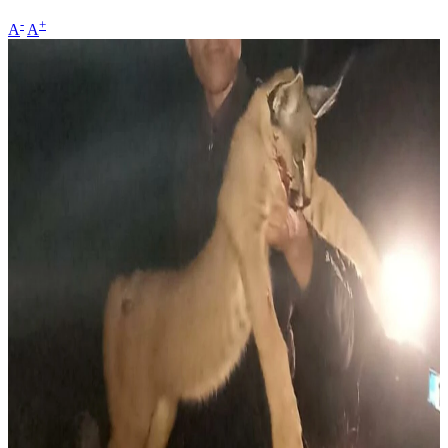
-
+
A
A