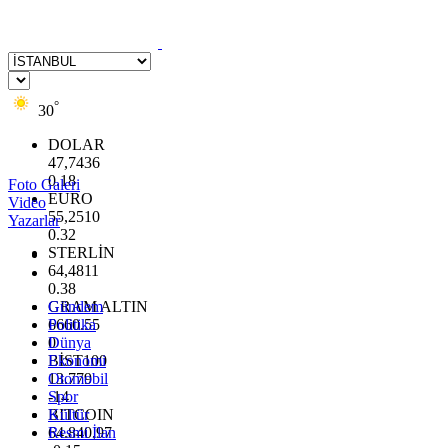
°
30
DOLAR
47,7436
0.18
Foto Galeri
EURO
Video
55,2510
Yazarlar
0.32
STERLİN
64,4811
0.38
GRAM ALTIN
Gündem
6660.55
Politika
0
Dünya
BİST100
Ekonomi
13.779
Otomobil
-14
Spor
BITCOIN
Kültür
64.840,97
Resmi İlan