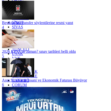
ORDU
OSMANİYE
RİZE
SAKARYA
SAMSUN
SİNOP
Beşiktaş'tan transfer söylentilerine resmi yanıt
SİVAS
4
SİİRT
TEKİRDAĞ
TOKAT
TRABZON
TUNCELİ
2026 KPSS ne zaman? sınav tarihleri belli oldu
UŞAK
5
VAN
YALOVA
YOZGAT
ZONGULDAK
ÇANAKKALE
Aşırı Sıcakların İnsani ve Ekonomik Faturası Büyüyor
ÇANKIRI
6
ÇORUM
İSTANBUL
İZMİR
ŞANLIURFA
ŞIRNAK