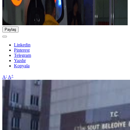
Paylaş
Linkedin
Pinterest
Telegram
Yazdır
Kopyala
-
+
A
A