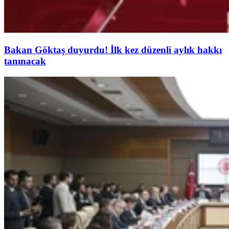
Bakan Göktaş duyurdu! İlk kez düzenli aylık hakkı
tanınacak