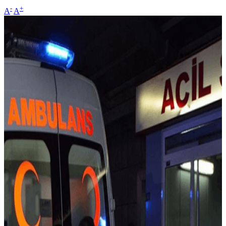
-
+
A
A