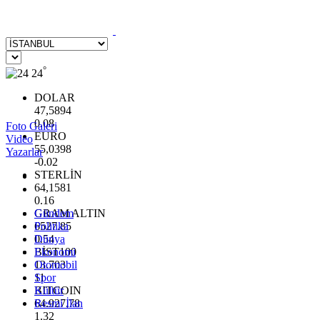
°
24
DOLAR
47,5894
0.08
Foto Galeri
EURO
Video
55,0398
Yazarlar
-0.02
STERLİN
64,1581
0.16
GRAM ALTIN
Gündem
6527.85
Politika
0.54
Dünya
BİST100
Ekonomi
13.703
Otomobil
11
Spor
BITCOIN
Kültür
64.927,78
Resmi İlan
1.32