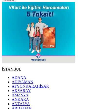
İSTANBUL
ADANA
ADIYAMAN
AFYONKARAHİSAR
AKSARAY
AMASYA
ANKARA
ANTALYA
ARDAHAN