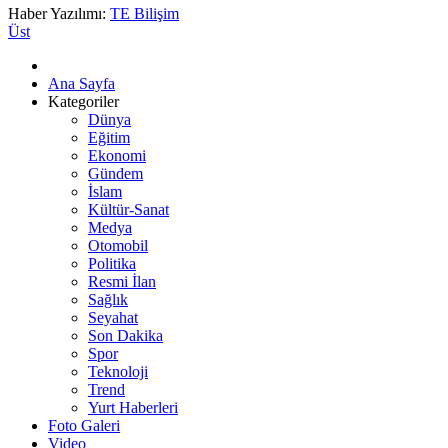
Haber Yazılımı:
TE Bilişim
Üst
Ana Sayfa
Kategoriler
Dünya
Eğitim
Ekonomi
Gündem
İslam
Kültür-Sanat
Medya
Otomobil
Politika
Resmi İlan
Sağlık
Seyahat
Son Dakika
Spor
Teknoloji
Trend
Yurt Haberleri
Foto Galeri
Video