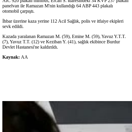
AIC 920 plakalı minibüs, Ercan S. idaresindeki 34 KVP 237 plakalı
panelvan ile Ramazan M'nin kullandığı 64 ABP 443 plakalı
otomobil çarpıştı.
İhbar üzerine kaza yerine 112 Acil Sağlık, polis ve itfaiye ekipleri
sevk edildi.
Kazada yaralanan Ramazan M. (59), Emine M. (59), Yavuz Y.T.T.
(7), Yavuz T.T. (12) ve Keziban Y. (41), sağlık ekibince Burdur
Devlet Hastanesi'ne kaldırıldı.
Kaynak:
AA