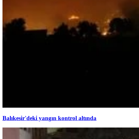
Balıkesir'deki yangın kontrol altında