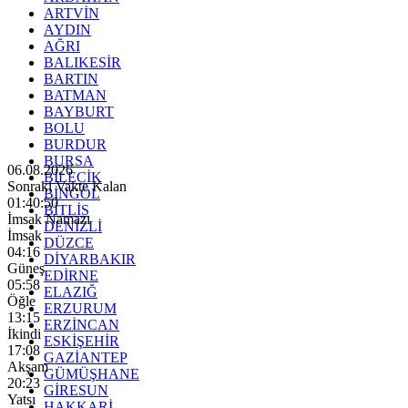
ARTVİN
AYDIN
AĞRI
BALIKESİR
BARTIN
BATMAN
BAYBURT
BOLU
BURDUR
BURSA
06.08.2026
BİLECİK
Sonraki Vakte Kalan
BİNGÖL
01:40:48
BİTLİS
İmsak Namazı
DENİZLİ
İmsak
DÜZCE
04:16
DİYARBAKIR
Güneş
EDİRNE
05:58
ELAZIĞ
Öğle
ERZURUM
13:15
ERZİNCAN
İkindi
ESKİŞEHİR
17:08
GAZİANTEP
Akşam
GÜMÜŞHANE
20:23
GİRESUN
Yatsı
HAKKARİ