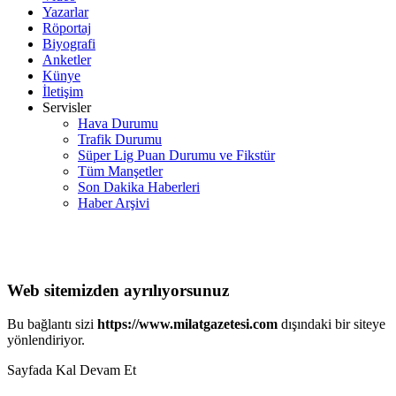
Yazarlar
Röportaj
Biyografi
Anketler
Künye
İletişim
Servisler
Hava Durumu
Trafik Durumu
Süper Lig Puan Durumu ve Fikstür
Tüm Manşetler
Son Dakika Haberleri
Haber Arşivi
Web sitemizden ayrılıyorsunuz
Bu bağlantı sizi
https://www.milatgazetesi.com
dışındaki bir siteye
yönlendiriyor.
Sayfada Kal
Devam Et