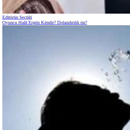
Editörün Seçtiği
Oyuncu Halil Ergün Kimdir? Dolandırıldı mı?