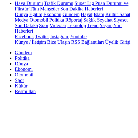
Hava Durumu
Trafik Durumu
Süper Lig Puan Durumu ve
Fikstür
Tüm Manşetler
Son Dakika Haberleri
Dünya
Eğitim
Ekonomi
Gündem
Hayat
İslam
Kültür-Sanat
Medya
Otomobil
Politika
Röportaj
Sağlık
Seyahat
Siyaset
Son Dakika
Spor
Videolar
Teknoloji
Trend
Yaşam
Yurt
Haberleri
Facebook
Twitter
Instagram
Youtube
Künye / İletişim
Bize Ulaşın
RSS Bağlantıları
Üyelik Girişi
Gündem
Politika
Dünya
Ekonomi
Otomobil
Spor
Kültür
Resmi İlan