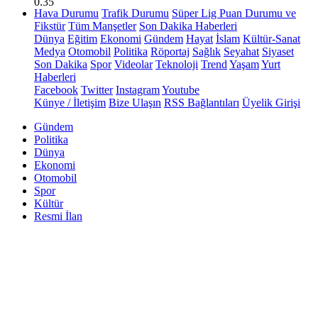
0.35
Hava Durumu
Trafik Durumu
Süper Lig Puan Durumu ve
Fikstür
Tüm Manşetler
Son Dakika Haberleri
Dünya
Eğitim
Ekonomi
Gündem
Hayat
İslam
Kültür-Sanat
Medya
Otomobil
Politika
Röportaj
Sağlık
Seyahat
Siyaset
Son Dakika
Spor
Videolar
Teknoloji
Trend
Yaşam
Yurt
Haberleri
Facebook
Twitter
Instagram
Youtube
Künye / İletişim
Bize Ulaşın
RSS Bağlantıları
Üyelik Girişi
Gündem
Politika
Dünya
Ekonomi
Otomobil
Spor
Kültür
Resmi İlan