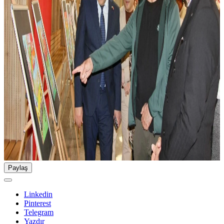
Paylaş
Linkedin
Pinterest
Telegram
Yazdır