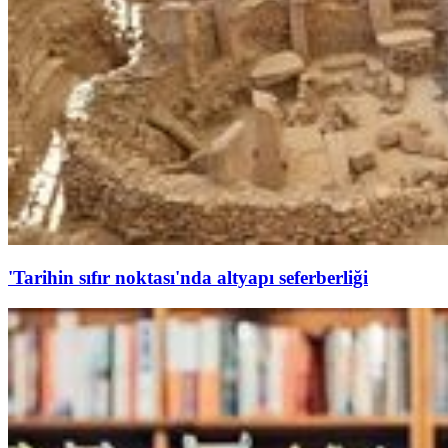
'Tarihin sıfır noktası'nda altyapı seferberliği