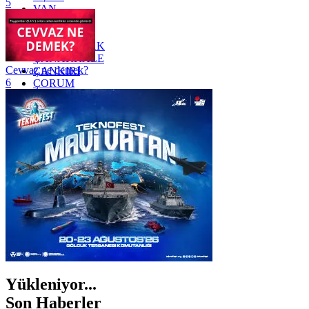
5
VAN
YALOVA
YOZGAT
ZONGULDAK
ÇANAKKALE
Cevvaz ne demek?
ÇANKIRI
6
ÇORUM
İSTANBUL
İZMİR
ŞANLIURFA
ŞIRNAK
Yükleniyor...
Son Haberler