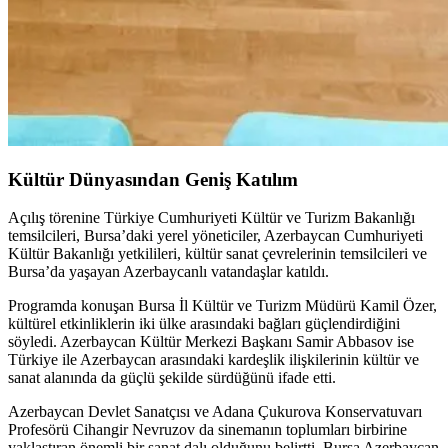
Kültür Dünyasından Geniş Katılım
Açılış törenine Türkiye Cumhuriyeti Kültür ve Turizm Bakanlığı
temsilcileri, Bursa’daki yerel yöneticiler, Azerbaycan Cumhuriyeti
Kültür Bakanlığı yetkilileri, kültür sanat çevrelerinin temsilcileri ve
Bursa’da yaşayan Azerbaycanlı vatandaşlar katıldı.
Programda konuşan Bursa İl Kültür ve Turizm Müdürü Kamil Özer,
kültürel etkinliklerin iki ülke arasındaki bağları güçlendirdiğini
söyledi. Azerbaycan Kültür Merkezi Başkanı Samir Abbasov ise
Türkiye ile Azerbaycan arasındaki kardeşlik ilişkilerinin kültür ve
sanat alanında da güçlü şekilde sürdüğünü ifade etti.
Azerbaycan Devlet Sanatçısı ve Adana Çukurova Konservatuvarı
Profesörü Cihangir Nevruzov da sinemanın toplumları birbirine
yaklaştıran önemli bir sanat dalı olduğunu belirtti. Bursa Azerbaycan