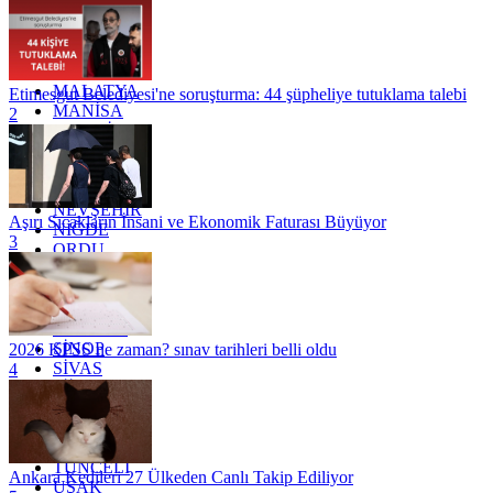
KOCAELİ
KONYA
KÜTAHYA
KİLİS
MALATYA
Etimesgut Belediyesi'ne soruşturma: 44 şüpheliye tutuklama talebi
MANİSA
2
MARDİN
MERSİN
MUĞLA
MUŞ
NEVŞEHİR
Aşırı Sıcakların İnsani ve Ekonomik Faturası Büyüyor
NİĞDE
3
ORDU
OSMANİYE
RİZE
SAKARYA
SAMSUN
SİNOP
2026 KPSS ne zaman? sınav tarihleri belli oldu
SİVAS
4
SİİRT
TEKİRDAĞ
TOKAT
TRABZON
TUNCELİ
Ankara Kedileri 27 Ülkeden Canlı Takip Ediliyor
UŞAK