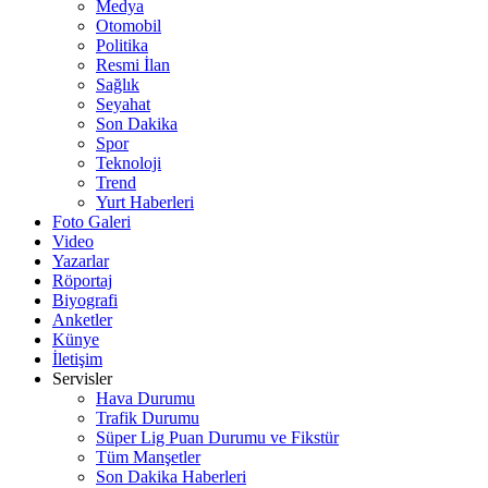
Medya
Otomobil
Politika
Resmi İlan
Sağlık
Seyahat
Son Dakika
Spor
Teknoloji
Trend
Yurt Haberleri
Foto Galeri
Video
Yazarlar
Röportaj
Biyografi
Anketler
Künye
İletişim
Servisler
Hava Durumu
Trafik Durumu
Süper Lig Puan Durumu ve Fikstür
Tüm Manşetler
Son Dakika Haberleri