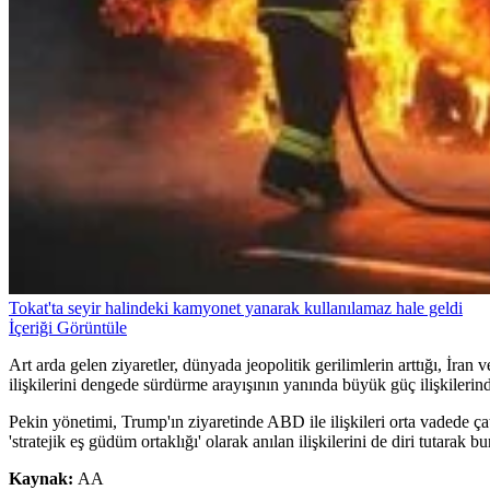
Tokat'ta seyir halindeki kamyonet yanarak kullanılamaz hale geldi
İçeriği Görüntüle
Art arda gelen ziyaretler, dünyada jeopolitik gerilimlerin arttığı, İ
ilişkilerini dengede sürdürme arayışının yanında büyük güç ilişkileri
Pekin yönetimi, Trump'ın ziyaretinde ABD ile ilişkileri orta vadede çat
'stratejik eş güdüm ortaklığı' olarak anılan ilişkilerini de diri tutarak
Kaynak:
AA