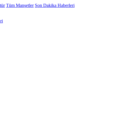
tür
Tüm Manşetler
Son Dakika Haberleri
ri