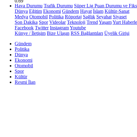
0.69
Hava Durumu
Trafik Durumu
Süper Lig Puan Durumu ve Fiks
Dünya
Eğitim
Ekonomi
Gündem
Hayat
İslam
Kültür-Sanat
Medya
Otomobil
Politika
Röportaj
Sağlık
Seyahat
Siyaset
Son Dakika
Spor
Videolar
Teknoloji
Trend
Yaşam
Yurt Haberle
Facebook
Twitter
Instagram
Youtube
Künye / İletişim
Bize Ulaşın
RSS Bağlantıları
Üyelik Girişi
Gündem
Politika
Dünya
Ekonomi
Otomobil
Spor
Kültür
Resmi İlan