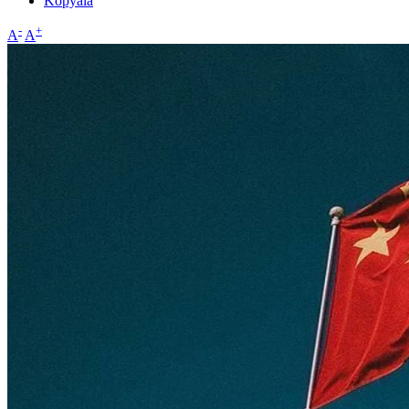
Kopyala
-
+
A
A