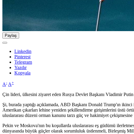
Paylaş
Linkedin
Pinterest
Telegram
Yazdır
Kopyala
-
+
A
A
Çin lideri, ülkesini ziyaret eden Rusya Devlet Başkanı Vladimir Putin 
Şi, burada yaptığı açıklamada, ABD Başkanı Donald Trump'ın ikinci ikti
Amerikan çıkarları lehine yeniden şekillendirme girişimlerini üstü ört
uluslararası düzeni orman kanunu tarzı güç ve hakimiyet çekişmesine teh
Pekin ve Moskova'nın bu koşullarda uluslararası eş güdümü ilerletmes
dünyasında büyük güçler olarak sorumluluk üstlenmeli, Birleşmiş Milletler