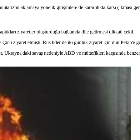
litarizmi aklamaya yönelik girişimlere de kararlılıkla karşı çıkması gerek
ptıkları ziyaretler oluşturduğu bağlamda dile getirmesi dikkati çekti.
'i ziyaret etmişti. Rus lider de iki günlük ziyaret için dün Pekin'e ge
mler, Ukrayna'daki savaş nedeniyle ABD ve müttefikleri karşısında benz