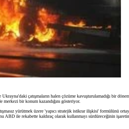
ran ve Ukrayna'daki çatışmaların halen çözüme kavuşturulamadığı bir dö
nde merkezi bir konum kazandığını gösteriyor.
ışmasız yürütmek üzere 'yapıcı stratejik istikrar ilişkisi' formülünü ort
 bunu ABD ile rekabette kaldıraç olarak kullanmayı sürdüreceğinin işaretin