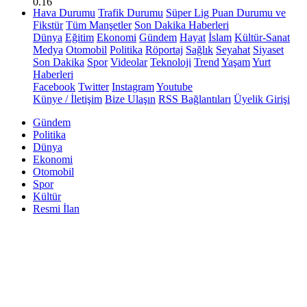
0.16
Hava Durumu
Trafik Durumu
Süper Lig Puan Durumu ve
Fikstür
Tüm Manşetler
Son Dakika Haberleri
Dünya
Eğitim
Ekonomi
Gündem
Hayat
İslam
Kültür-Sanat
Medya
Otomobil
Politika
Röportaj
Sağlık
Seyahat
Siyaset
Son Dakika
Spor
Videolar
Teknoloji
Trend
Yaşam
Yurt
Haberleri
Facebook
Twitter
Instagram
Youtube
Künye / İletişim
Bize Ulaşın
RSS Bağlantıları
Üyelik Girişi
Gündem
Politika
Dünya
Ekonomi
Otomobil
Spor
Kültür
Resmi İlan