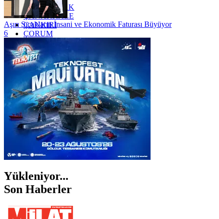
ZONGULDAK
ÇANAKKALE
Aşırı Sıcakların İnsani ve Ekonomik Faturası Büyüyor
ÇANKIRI
6
ÇORUM
İSTANBUL
İZMİR
ŞANLIURFA
ŞIRNAK
Yükleniyor...
Son Haberler