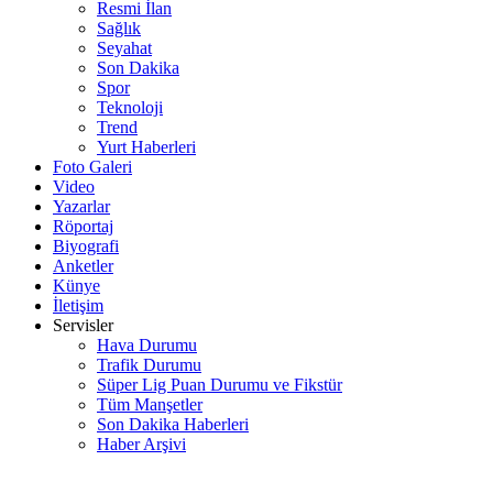
Resmi İlan
Sağlık
Seyahat
Son Dakika
Spor
Teknoloji
Trend
Yurt Haberleri
Foto Galeri
Video
Yazarlar
Röportaj
Biyografi
Anketler
Künye
İletişim
Servisler
Hava Durumu
Trafik Durumu
Süper Lig Puan Durumu ve Fikstür
Tüm Manşetler
Son Dakika Haberleri
Haber Arşivi