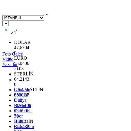
°
24
DOLAR
47,6704
0
Foto Galeri
EURO
Video
55,0406
Yazarlar
-0.08
STERLİN
64,2143
0
GRAM ALTIN
Gündem
6500.87
Politika
0.12
Dünya
BİST100
Ekonomi
13.799
Otomobil
70
Spor
BITCOIN
Kültür
64.643,95
Resmi İlan