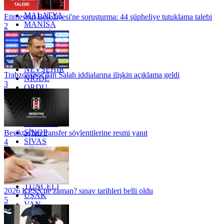
KİLİS
MALATYA
Etimesgut Belediyesi'ne soruşturma: 44 şüpheliye tutuklama talebi
MANİSA
2
MARDİN
MERSİN
MUĞLA
MUŞ
NEVŞEHİR
Trabzonspor'dan Salah iddialarına ilişkin açıklama geldi
NİĞDE
3
ORDU
OSMANİYE
RİZE
SAKARYA
SAMSUN
SİNOP
Beşiktaş'tan transfer söylentilerine resmi yanıt
SİVAS
4
SİİRT
TEKİRDAĞ
TOKAT
TRABZON
TUNCELİ
2026 KPSS ne zaman? sınav tarihleri belli oldu
UŞAK
5
VAN
YALOVA
YOZGAT