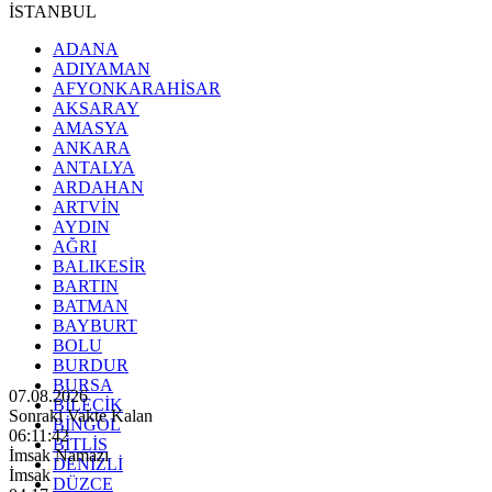
İSTANBUL
ADANA
ADIYAMAN
AFYONKARAHİSAR
AKSARAY
AMASYA
ANKARA
ANTALYA
ARDAHAN
ARTVİN
AYDIN
AĞRI
BALIKESİR
BARTIN
BATMAN
BAYBURT
BOLU
BURDUR
BURSA
07.08.2026
BİLECİK
Sonraki Vakte Kalan
BİNGÖL
06:11:40
BİTLİS
İmsak Namazı
DENİZLİ
İmsak
DÜZCE