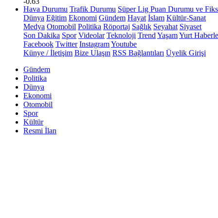
-0.63
Hava Durumu
Trafik Durumu
Süper Lig Puan Durumu ve Fiks
Dünya
Eğitim
Ekonomi
Gündem
Hayat
İslam
Kültür-Sanat
Medya
Otomobil
Politika
Röportaj
Sağlık
Seyahat
Siyaset
Son Dakika
Spor
Videolar
Teknoloji
Trend
Yaşam
Yurt Haberle
Facebook
Twitter
Instagram
Youtube
Künye / İletişim
Bize Ulaşın
RSS Bağlantıları
Üyelik Girişi
Gündem
Politika
Dünya
Ekonomi
Otomobil
Spor
Kültür
Resmi İlan