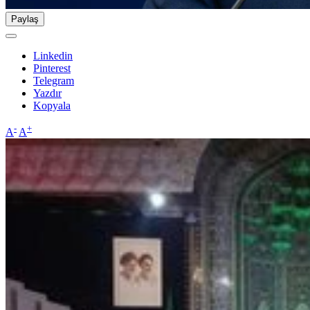
Paylaş
Linkedin
Pinterest
Telegram
Yazdır
Kopyala
-
+
A
A