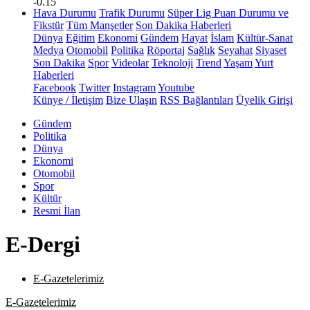
-0.15
Hava Durumu
Trafik Durumu
Süper Lig Puan Durumu ve
Fikstür
Tüm Manşetler
Son Dakika Haberleri
Dünya
Eğitim
Ekonomi
Gündem
Hayat
İslam
Kültür-Sanat
Medya
Otomobil
Politika
Röportaj
Sağlık
Seyahat
Siyaset
Son Dakika
Spor
Videolar
Teknoloji
Trend
Yaşam
Yurt
Haberleri
Facebook
Twitter
Instagram
Youtube
Künye / İletişim
Bize Ulaşın
RSS Bağlantıları
Üyelik Girişi
Gündem
Politika
Dünya
Ekonomi
Otomobil
Spor
Kültür
Resmi İlan
E-Dergi
E-Gazetelerimiz
E-Gazetelerimiz