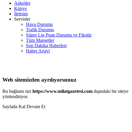
Anketler
Künye
İletişim
Servisler
Hava Durumu
Trafik Durumu
Süper Lig Puan Durumu ve Fikstür
Tüm Manşetler
Son Dakika Haberleri
Haber Arşivi
Web sitemizden ayrılıyorsunuz
Bu bağlantı sizi
https://www.milatgazetesi.com
dışındaki bir siteye
yönlendiriyor.
Sayfada Kal
Devam Et