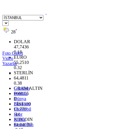
°
28
DOLAR
47,7436
0.18
Foto Galeri
EURO
Video
55,2510
Yazarlar
0.32
STERLİN
64,4811
0.38
GRAM ALTIN
Gündem
6660.55
Politika
0
Dünya
BİST100
Ekonomi
13.779
Otomobil
-14
Spor
BITCOIN
Kültür
64.840,97
Resmi İlan