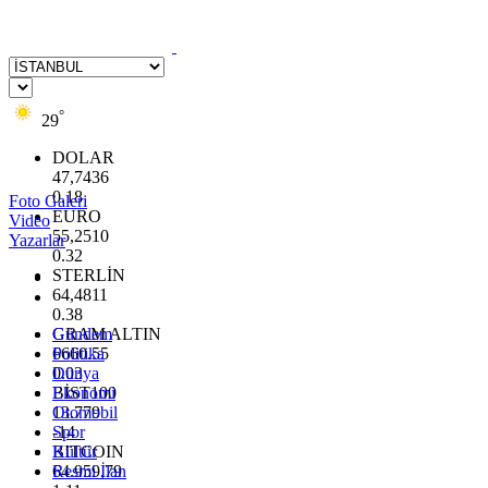
°
29
DOLAR
47,7436
0.18
Foto Galeri
EURO
Video
55,2510
Yazarlar
0.32
STERLİN
64,4811
0.38
GRAM ALTIN
Gündem
6660.55
Politika
0.03
Dünya
BİST100
Ekonomi
13.779
Otomobil
-14
Spor
BITCOIN
Kültür
64.959,79
Resmi İlan