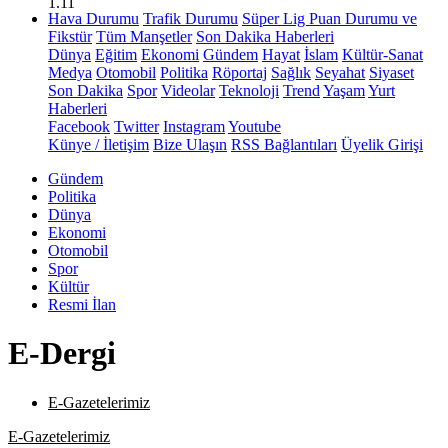
1.11
Hava Durumu
Trafik Durumu
Süper Lig Puan Durumu ve
Fikstür
Tüm Manşetler
Son Dakika Haberleri
Dünya
Eğitim
Ekonomi
Gündem
Hayat
İslam
Kültür-Sanat
Medya
Otomobil
Politika
Röportaj
Sağlık
Seyahat
Siyaset
Son Dakika
Spor
Videolar
Teknoloji
Trend
Yaşam
Yurt
Haberleri
Facebook
Twitter
Instagram
Youtube
Künye / İletişim
Bize Ulaşın
RSS Bağlantıları
Üyelik Girişi
Gündem
Politika
Dünya
Ekonomi
Otomobil
Spor
Kültür
Resmi İlan
E-Dergi
E-Gazetelerimiz
E-Gazetelerimiz