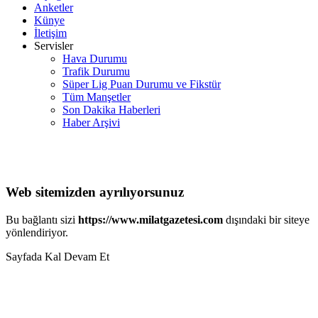
Anketler
Künye
İletişim
Servisler
Hava Durumu
Trafik Durumu
Süper Lig Puan Durumu ve Fikstür
Tüm Manşetler
Son Dakika Haberleri
Haber Arşivi
Web sitemizden ayrılıyorsunuz
Bu bağlantı sizi
https://www.milatgazetesi.com
dışındaki bir siteye
yönlendiriyor.
Sayfada Kal
Devam Et