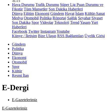
-0.15
Hava Durumu
Trafik Durumu
Süper Lig Puan Durumu ve
Fikstür
Tüm Manşetler
Son Dakika Haberleri
Dünya
Eğitim
Ekonomi
Gündem
Hayat
İslam
Kültür-Sanat
Medya
Otomobil
Politika
Röportaj
Sağlık
Seyahat
Siyaset
Son Dakika
Spor
Videolar
Teknoloji
Trend
Yaşam
Yurt
Haberleri
Facebook
Twitter
Instagram
Youtube
Künye / İletişim
Bize Ulaşın
RSS Bağlantıları
Üyelik Girişi
Gündem
Politika
Dünya
Ekonomi
Otomobil
Spor
Kültür
Resmi İlan
E-Dergi
E-Gazetelerimiz
E-Gazetelerimiz