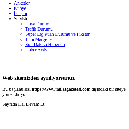
Anketler
Künye
İletişim
Servisler
Hava Durumu
Trafik Durumu
Süper Lig Puan Durumu ve Fikstür
Tüm Manşetler
Son Dakika Haberleri
Haber Arşivi
Web sitemizden ayrılıyorsunuz
Bu bağlantı sizi
https://www.milatgazetesi.com
dışındaki bir siteye
yönlendiriyor.
Sayfada Kal
Devam Et