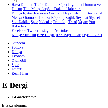
-0.1
Hava Durumu
Trafik Durumu
Süper Lig Puan Durumu ve
Fikstür
Tüm Manşetler
Son Dakika Haberleri
Dünya
Eğitim
Ekonomi
Gündem
Hayat
İslam
Kültür-Sanat
Medya
Otomobil
Politika
Röportaj
Sağlık
Seyahat
Siyaset
Son Dakika
Spor
Videolar
Teknoloji
Trend
Yaşam
Yurt
Haberleri
Facebook
Twitter
Instagram
Youtube
Künye / İletişim
Bize Ulaşın
RSS Bağlantıları
Üyelik Girişi
Gündem
Politika
Dünya
Ekonomi
Otomobil
Spor
Kültür
Resmi İlan
E-Dergi
E-Gazetelerimiz
E-Gazetelerimiz