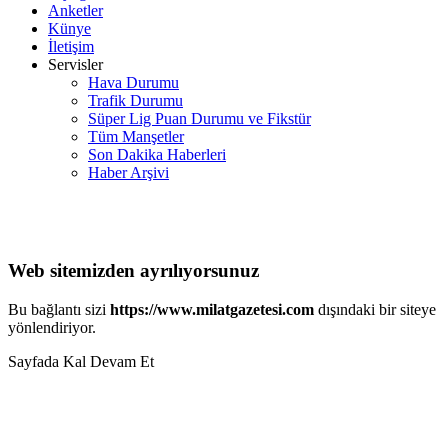
Anketler
Künye
İletişim
Servisler
Hava Durumu
Trafik Durumu
Süper Lig Puan Durumu ve Fikstür
Tüm Manşetler
Son Dakika Haberleri
Haber Arşivi
Web sitemizden ayrılıyorsunuz
Bu bağlantı sizi
https://www.milatgazetesi.com
dışındaki bir siteye
yönlendiriyor.
Sayfada Kal
Devam Et