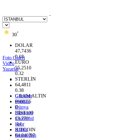
°
30
DOLAR
47,7436
0.18
Foto Galeri
EURO
Video
55,2510
Yazarlar
0.32
STERLİN
64,4811
0.38
GRAM ALTIN
Gündem
6660.55
Politika
0
Dünya
BİST100
Ekonomi
13.779
Otomobil
-14
Spor
BITCOIN
Kültür
64.840,97
Resmi İlan