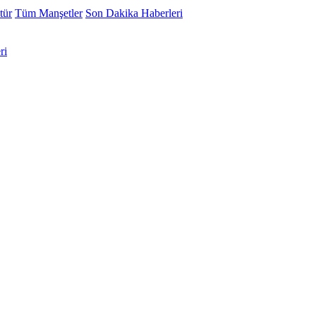
tür
Tüm Manşetler
Son Dakika Haberleri
ri