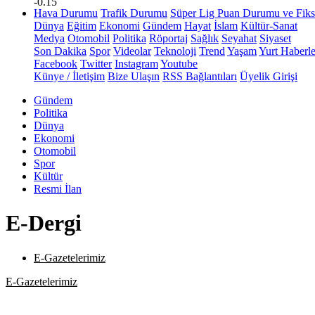
-0.15
Hava Durumu
Trafik Durumu
Süper Lig Puan Durumu ve Fiks
Dünya
Eğitim
Ekonomi
Gündem
Hayat
İslam
Kültür-Sanat
Medya
Otomobil
Politika
Röportaj
Sağlık
Seyahat
Siyaset
Son Dakika
Spor
Videolar
Teknoloji
Trend
Yaşam
Yurt Haberle
Facebook
Twitter
Instagram
Youtube
Künye / İletişim
Bize Ulaşın
RSS Bağlantıları
Üyelik Girişi
Gündem
Politika
Dünya
Ekonomi
Otomobil
Spor
Kültür
Resmi İlan
E-Dergi
E-Gazetelerimiz
E-Gazetelerimiz