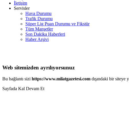
İletişim
Servisler
Hava Durumu
Trafik Durumu
Süper Lig Puan Durumu ve Fikstür
Tüm Manşetler
Son Dakika Haberleri
Haber Arşivi
Web sitemizden ayrılıyorsunuz
Bu bağlantı sizi
https://www.milatgazetesi.com
dışındaki bir siteye 
Sayfada Kal
Devam Et