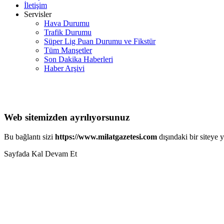
İletişim
Servisler
Hava Durumu
Trafik Durumu
Süper Lig Puan Durumu ve Fikstür
Tüm Manşetler
Son Dakika Haberleri
Haber Arşivi
Web sitemizden ayrılıyorsunuz
Bu bağlantı sizi
https://www.milatgazetesi.com
dışındaki bir siteye 
Sayfada Kal
Devam Et