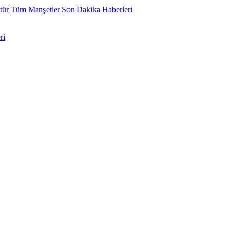
tür
Tüm Manşetler
Son Dakika Haberleri
ri