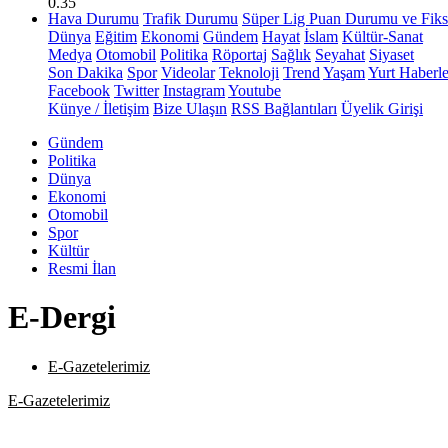
0.35
Hava Durumu
Trafik Durumu
Süper Lig Puan Durumu ve Fiks
Dünya
Eğitim
Ekonomi
Gündem
Hayat
İslam
Kültür-Sanat
Medya
Otomobil
Politika
Röportaj
Sağlık
Seyahat
Siyaset
Son Dakika
Spor
Videolar
Teknoloji
Trend
Yaşam
Yurt Haberle
Facebook
Twitter
Instagram
Youtube
Künye / İletişim
Bize Ulaşın
RSS Bağlantıları
Üyelik Girişi
Gündem
Politika
Dünya
Ekonomi
Otomobil
Spor
Kültür
Resmi İlan
E-Dergi
E-Gazetelerimiz
E-Gazetelerimiz