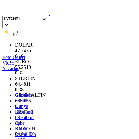
°
30
DOLAR
47,7436
0.18
Foto Galeri
EURO
Video
55,2510
Yazarlar
0.32
STERLİN
64,4811
0.38
GRAM ALTIN
Gündem
6660.55
Politika
0.03
Dünya
BİST100
Ekonomi
13.779
Otomobil
-14
Spor
BITCOIN
Kültür
64.944,08
Resmi İlan