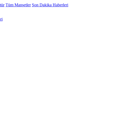
tür
Tüm Manşetler
Son Dakika Haberleri
ri