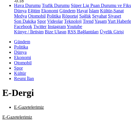
-0.18
Hava Durumu
Trafik Durumu
Süper Lig Puan Durumu ve Fiks
Dünya
Eğitim
Ekonomi
Gündem
Hayat
İslam
Kültür-Sanat
Medya
Otomobil
Politika
Röportaj
Sağlık
Seyahat
Siyaset
Son Dakika
Spor
Videolar
Teknoloji
Trend
Yaşam
Yurt Haberle
Facebook
Twitter
Instagram
Youtube
Künye / İletişim
Bize Ulaşın
RSS Bağlantıları
Üyelik Girişi
Gündem
Politika
Dünya
Ekonomi
Otomobil
Spor
Kültür
Resmi İlan
E-Dergi
E-Gazetelerimiz
E-Gazetelerimiz