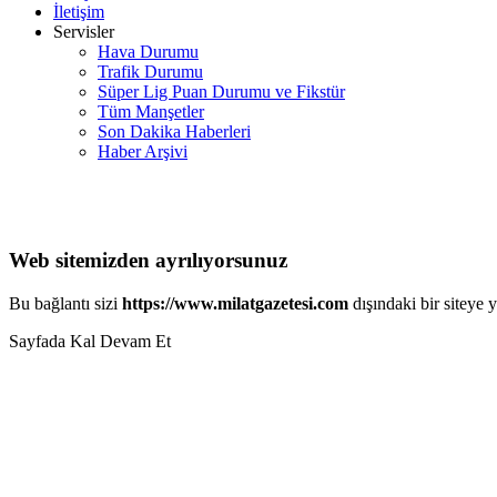
İletişim
Servisler
Hava Durumu
Trafik Durumu
Süper Lig Puan Durumu ve Fikstür
Tüm Manşetler
Son Dakika Haberleri
Haber Arşivi
Web sitemizden ayrılıyorsunuz
Bu bağlantı sizi
https://www.milatgazetesi.com
dışındaki bir siteye 
Sayfada Kal
Devam Et