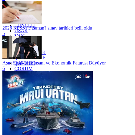
SİİRT
TEKİRDAĞ
TOKAT
TRABZON
TUNCELİ
2026 KPSS ne zaman? sınav tarihleri belli oldu
UŞAK
5
VAN
YALOVA
YOZGAT
ZONGULDAK
ÇANAKKALE
Aşırı Sıcakların İnsani ve Ekonomik Faturası Büyüyor
ÇANKIRI
6
ÇORUM
İSTANBUL
İZMİR
ŞANLIURFA
ŞIRNAK