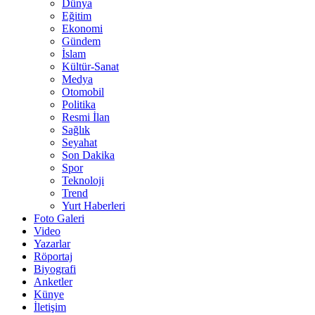
Dünya
Eğitim
Ekonomi
Gündem
İslam
Kültür-Sanat
Medya
Otomobil
Politika
Resmi İlan
Sağlık
Seyahat
Son Dakika
Spor
Teknoloji
Trend
Yurt Haberleri
Foto Galeri
Video
Yazarlar
Röportaj
Biyografi
Anketler
Künye
İletişim