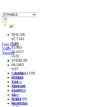
°
26
DOLAR
47,7143
0.16
Foto Galeri
EURO
Video
55,0317
Yazarlar
-0.02
STERLİN
64,2463
0.07
GRAM ALTIN
Gündem
6574.81
Politika
1.44
Dünya
BİST100
Ekonomi
13.887
Otomobil
64
Spor
BITCOIN
Kültür
64.360,53
Resmi İlan