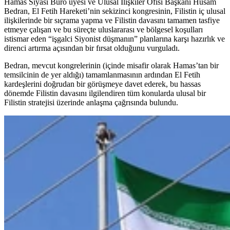
Hamas Siyasi Büro üyesi ve Ulusal İlişkiler Ofisi Başkanı Hüsam
Bedran, El Fetih Hareketi’nin sekizinci kongresinin, Filistin iç ulusal
ilişkilerinde bir sıçrama yapma ve Filistin davasını tamamen tasfiye
etmeye çalışan ve bu süreçte uluslararası ve bölgesel koşulları
istismar eden “işgalci Siyonist düşmanın” planlarına karşı hazırlık ve
direnci artırma açısından bir fırsat olduğunu vurguladı.
Bedran, mevcut kongrelerinin (içinde misafir olarak Hamas’tan bir
temsilcinin de yer aldığı) tamamlanmasının ardından El Fetih
kardeşlerini doğrudan bir görüşmeye davet ederek, bu hassas
dönemde Filistin davasını ilgilendiren tüm konularda ulusal bir
Filistin stratejisi üzerinde anlaşma çağrısında bulundu.