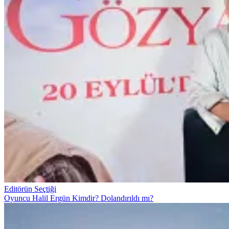
Editörün Seçtiği
Oyuncu Halil Ergün Kimdir? Dolandırıldı mı?