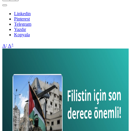
Linkedin
Pinterest
Telegram
Yazdır
Kopyala
-
+
A
A