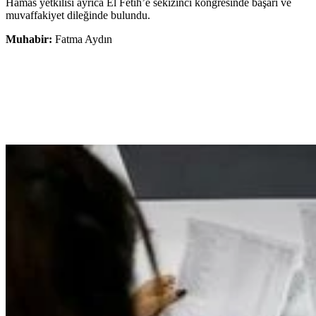
Hamas yetkilisi ayrıca El Fetih’e sekizinci kongresinde başarı ve
muvaffakiyet dileğinde bulundu.
Muhabir:
Fatma Aydın