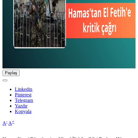
Paylaş
Linkedin
Pinterest
Telegram
Yazdır
Kopyala
-
+
A
A