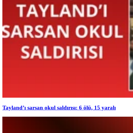
Tayland’ı sarsan okul saldırısı: 6 ölü, 15 yaralı