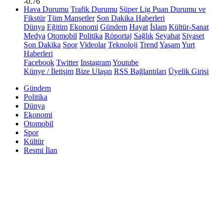
-0.76
Hava Durumu
Trafik Durumu
Süper Lig Puan Durumu ve
Fikstür
Tüm Manşetler
Son Dakika Haberleri
Dünya
Eğitim
Ekonomi
Gündem
Hayat
İslam
Kültür-Sanat
Medya
Otomobil
Politika
Röportaj
Sağlık
Seyahat
Siyaset
Son Dakika
Spor
Videolar
Teknoloji
Trend
Yaşam
Yurt
Haberleri
Facebook
Twitter
Instagram
Youtube
Künye / İletişim
Bize Ulaşın
RSS Bağlantıları
Üyelik Girişi
Gündem
Politika
Dünya
Ekonomi
Otomobil
Spor
Kültür
Resmi İlan