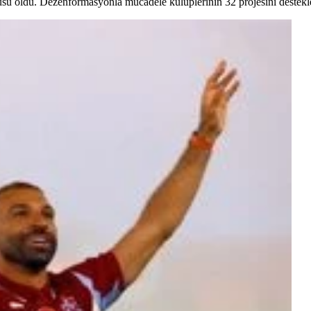
u oldu. Dezenformasyonla mücadele kulüplerinin 32 projesini destekle