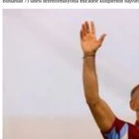
Bunlardan 75 tanesi dezenformasyonla mücadele kulüplerinin başvurus