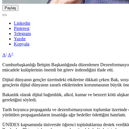
Paylaş
Linkedin
Pinterest
Telegram
Yazdır
Kopyala
-
+
A
A
Cumhurbaşkanlığı İletişim Başkanlığında düzenlenen Dezenformasyon
mücadele kulüplerinin önemli bir görev üstlendiğini ifade etti.
Dijital dünyanın gençler üzerindeki etkilerine dikkati çeken Bak, so
gençlerin dijital dünyanın zararlı etkilerinden korunmasının büyük önem
Bakanlık olarak dijital bağımlılık, alkol, kumar ve benzeri kötü alışkanl
gerektiğini söyledi.
Tarih boyunca propaganda ve dezenformasyonun toplumlar üzerinde cidd
yürütülen propagandaların insanlığa ağır bedeller ödettiğini hatırlattı.
ÜNİDES kapsamında üniversite öğrenci topluluklarına destek verdikler