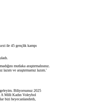
kezi ile 45 gençlik kampı
uladı.
madığını mutlaka araştırmalısınız.
z lazım ve araştırmamız lazım.'
a geleyim. Biliyorsunuz 2025
e A Milli Kadın Voleybol
ar bizi heyecanlandırdı,