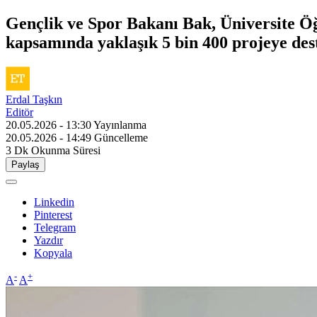
Gençlik ve Spor Bakanı Bak, Üniversite Ö
kapsamında yaklaşık 5 bin 400 projeye dest
Erdal Taşkın
Editör
20.05.2026 - 13:30
Yayınlanma
20.05.2026 - 14:49
Güncelleme
3 Dk
Okunma Süresi
Paylaş
Linkedin
Pinterest
Telegram
Yazdır
Kopyala
-
+
A
A