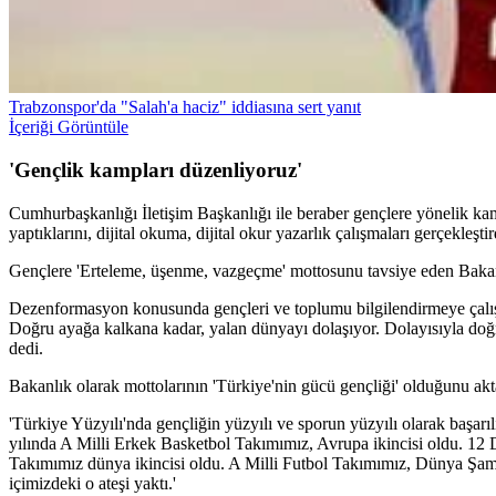
Trabzonspor'da "Salah'a haciz" iddiasına sert yanıt
İçeriği Görüntüle
'Gençlik kampları düzenliyoruz'
Cumhurbaşkanlığı İletişim Başkanlığı ile beraber gençlere yönelik kam
yaptıklarını, dijital okuma, dijital okur yazarlık çalışmaları gerçekleştird
Gençlere 'Erteleme, üşenme, vazgeçme' mottosunu tavsiye eden Bakan 
Dezenformasyon konusunda gençleri ve toplumu bilgilendirmeye çalıştık
Doğru ayağa kalkana kadar, yalan dünyayı dolaşıyor. Dolayısıyla doğ
dedi.
Bakanlık olarak mottolarının 'Türkiye'nin gücü gençliği' olduğunu akt
'Türkiye Yüzyılı'nda gençliğin yüzyılı ve sporun yüzyılı olarak başar
yılında A Milli Erkek Basketbol Takımımız, Avrupa ikincisi oldu. 12 
Takımımız dünya ikincisi oldu. A Milli Futbol Takımımız, Dünya Şampi
içimizdeki o ateşi yaktı.'