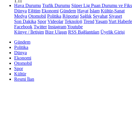
1.11
Hava Durumu
Trafik Durumu
Süper Lig Puan Durumu ve Fiks
Dünya
Eğitim
Ekonomi
Gündem
Hayat
İslam
Kültür-Sanat
Medya
Otomobil
Politika
Röportaj
Sağlık
Seyahat
Siyaset
Son Dakika
Spor
Videolar
Teknoloji
Trend
Yaşam
Yurt Haberle
Facebook
Twitter
Instagram
Youtube
Künye / İletişim
Bize Ulaşın
RSS Bağlantıları
Üyelik Girişi
Gündem
Politika
Dünya
Ekonomi
Otomobil
Spor
Kültür
Resmi İlan