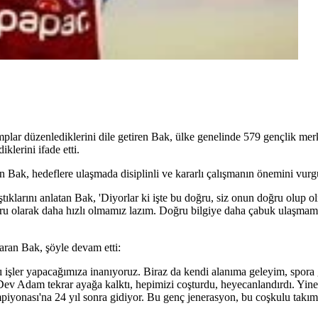
plar düzenlediklerini dile getiren Bak, ülke genelinde 579 gençlik mer
iklerini ifade etti.
Bak, hedeflere ulaşmada disiplinli ve kararlı çalışmanın önemini vurg
larını anlatan Bak, 'Diyorlar ki işte bu doğru, siz onun doğru olup ol
ru olarak daha hızlı olmamız lazım. Doğru bilgiye daha çabuk ulaşmamı
aran Bak, şöyle devam etti:
ılı işler yapacağımıza inanıyoruz. Biraz da kendi alanıma geleyim, spor
Dev Adam tekrar ayağa kalktı, hepimizi coşturdu, heyecanlandırdı. Yin
yonası'na 24 yıl sonra gidiyor. Bu genç jenerasyon, bu coşkulu takıml