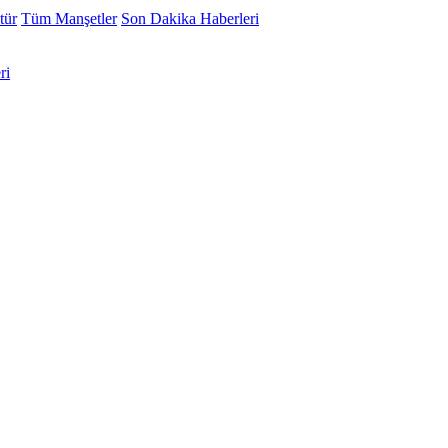
tür
Tüm Manşetler
Son Dakika Haberleri
ri