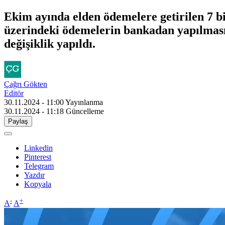
Ekim ayında elden ödemelere getirilen 7 bin
üzerindeki ödemelerin bankadan yapılması
değişiklik yapıldı.
Çağrı Gökten
Editör
30.11.2024 - 11:00
Yayınlanma
30.11.2024 - 11:18
Güncelleme
Paylaş
Linkedin
Pinterest
Telegram
Yazdır
Kopyala
-
+
A
A