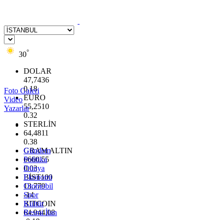
°
30
DOLAR
47,7436
0.18
Foto Galeri
EURO
Video
55,2510
Yazarlar
0.32
STERLİN
64,4811
0.38
GRAM ALTIN
Gündem
6660.55
Politika
0.03
Dünya
BİST100
Ekonomi
13.779
Otomobil
-14
Spor
BITCOIN
Kültür
64.944,08
Resmi İlan