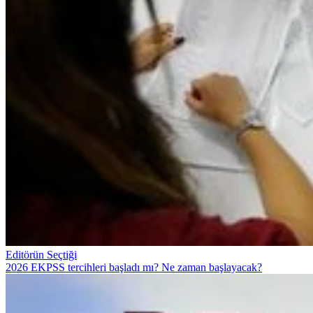
Editörün Seçtiği
2026 EKPSS tercihleri başladı mı? Ne zaman başlayacak?