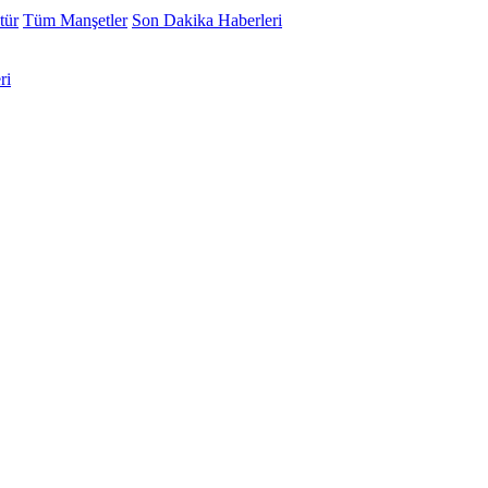
tür
Tüm Manşetler
Son Dakika Haberleri
ri