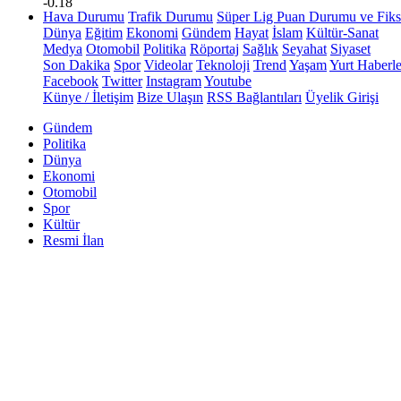
-0.18
Hava Durumu
Trafik Durumu
Süper Lig Puan Durumu ve Fiks
Dünya
Eğitim
Ekonomi
Gündem
Hayat
İslam
Kültür-Sanat
Medya
Otomobil
Politika
Röportaj
Sağlık
Seyahat
Siyaset
Son Dakika
Spor
Videolar
Teknoloji
Trend
Yaşam
Yurt Haberle
Facebook
Twitter
Instagram
Youtube
Künye / İletişim
Bize Ulaşın
RSS Bağlantıları
Üyelik Girişi
Gündem
Politika
Dünya
Ekonomi
Otomobil
Spor
Kültür
Resmi İlan