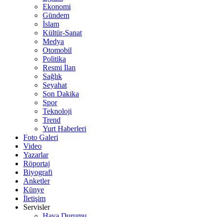
Ekonomi
Gündem
İslam
Kültür-Sanat
Medya
Otomobil
Politika
Resmi İlan
Sağlık
Seyahat
Son Dakika
Spor
Teknoloji
Trend
Yurt Haberleri
Foto Galeri
Video
Yazarlar
Röportaj
Biyografi
Anketler
Künye
İletişim
Servisler
Hava Durumu