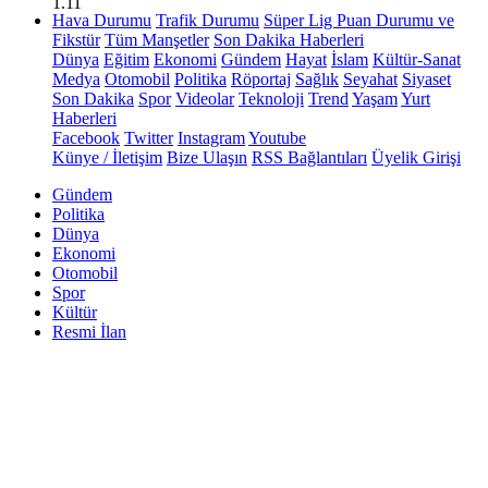
1.11
Hava Durumu
Trafik Durumu
Süper Lig Puan Durumu ve
Fikstür
Tüm Manşetler
Son Dakika Haberleri
Dünya
Eğitim
Ekonomi
Gündem
Hayat
İslam
Kültür-Sanat
Medya
Otomobil
Politika
Röportaj
Sağlık
Seyahat
Siyaset
Son Dakika
Spor
Videolar
Teknoloji
Trend
Yaşam
Yurt
Haberleri
Facebook
Twitter
Instagram
Youtube
Künye / İletişim
Bize Ulaşın
RSS Bağlantıları
Üyelik Girişi
Gündem
Politika
Dünya
Ekonomi
Otomobil
Spor
Kültür
Resmi İlan