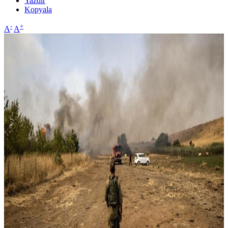
Yazdır
Kopyala
-
+
A
A