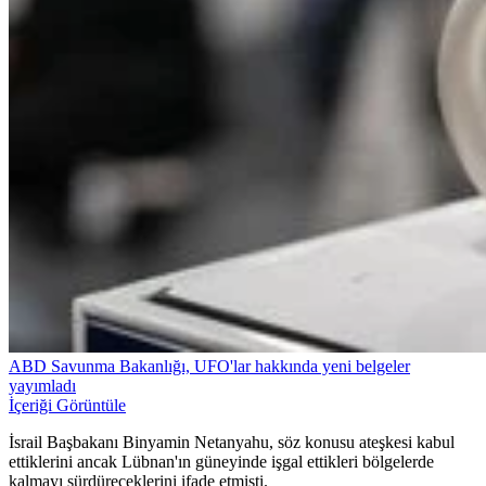
ABD Savunma Bakanlığı, UFO'lar hakkında yeni belgeler
yayımladı
İçeriği Görüntüle
İsrail Başbakanı Binyamin Netanyahu, söz konusu ateşkesi kabul
ettiklerini ancak Lübnan'ın güneyinde işgal ettikleri bölgelerde
kalmayı sürdüreceklerini ifade etmişti.