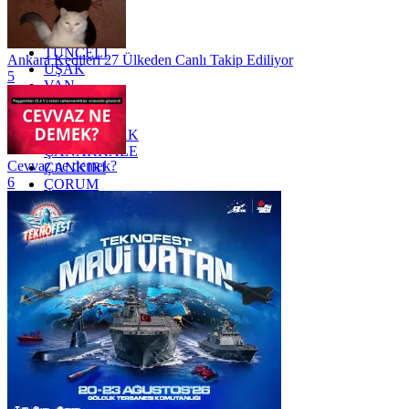
TEKİRDAĞ
TOKAT
TRABZON
TUNCELİ
Ankara Kedileri 27 Ülkeden Canlı Takip Ediliyor
UŞAK
5
VAN
YALOVA
YOZGAT
ZONGULDAK
ÇANAKKALE
Cevvaz ne demek?
ÇANKIRI
6
ÇORUM
İSTANBUL
İZMİR
ŞANLIURFA
ŞIRNAK