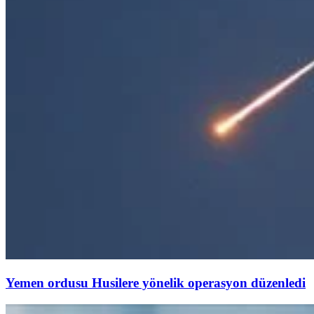
Yemen ordusu Husilere yönelik operasyon düzenledi