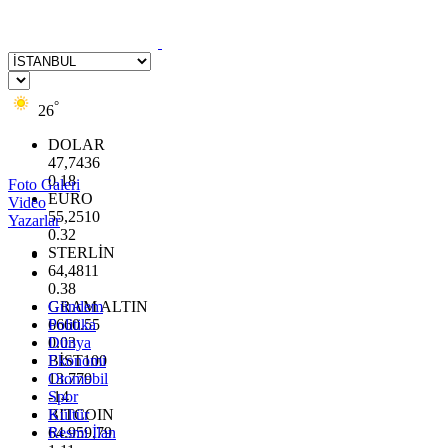
°
26
DOLAR
47,7436
0.18
Foto Galeri
EURO
Video
55,2510
Yazarlar
0.32
STERLİN
64,4811
0.38
GRAM ALTIN
Gündem
6660.55
Politika
0.03
Dünya
BİST100
Ekonomi
13.779
Otomobil
-14
Spor
BITCOIN
Kültür
64.959,79
Resmi İlan