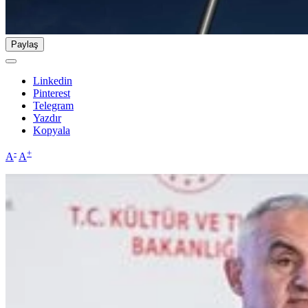
Paylaş
Linkedin
Pinterest
Telegram
Yazdır
Kopyala
-
+
A
A