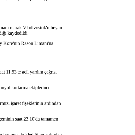
limanı olarak Vladivostok'u beyan
dığı kaydedildi.
zey Kore'nin Rason Limanı'na
t 11.53'te acil yardım çağrısı
panyol kurtarma ekiplerince
mızı işaret fişeklerinin ardından
e, geminin saat 23.10'da tamamen
gün boyunca beklediği ve ardından