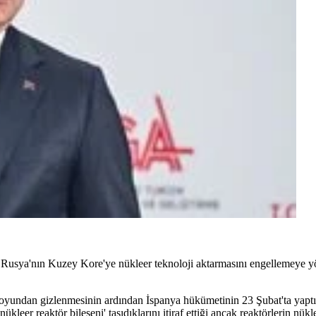
 Rusya'nın Kuzey Kore'ye nükleer teknoloji aktarmasını engellemeye yö
oyundan gizlenmesinin ardından İspanya hükümetinin 23 Şubat'ta yapt
nükleer reaktör bileşeni' taşıdıklarını itiraf ettiği ancak reaktörlerin nü