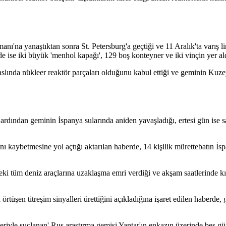
nı'na yanaştıktan sonra St. Petersburg'a geçtiği ve 11 Aralık'ta varış 
de ise iki büyük 'menhol kapağı', 129 boş konteyner ve iki vinçin yer al
slında nükleer reaktör parçaları olduğunu kabul ettiği ve geminin Ku
rdından geminin İspanya sularında aniden yavaşladığı, ertesi gün ise saa
ı kaybetmesine yol açtığı aktarılan haberde, 14 kişilik mürettebatın İs
ki tüm deniz araçlarına uzaklaşma emri verdiği ve akşam saatlerinde kır
 örtüşen titreşim sinyalleri ürettiğini açıkladığına işaret edilen haberd
tleriyle suçlanan' Rus araştırma gemisi Yantar'ın enkazın üzerinde beş 