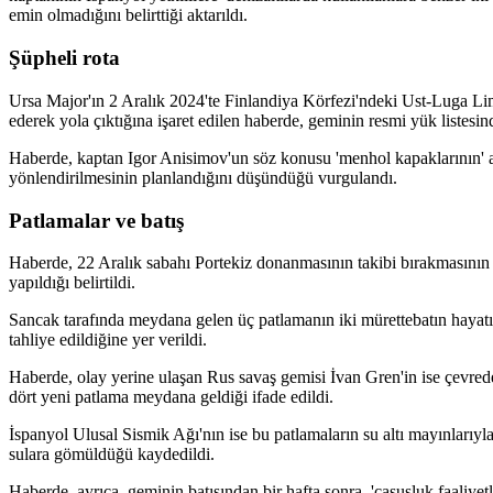
emin olmadığını belirttiği aktarıldı.
Şüpheli rota
Ursa Major'ın 2 Aralık 2024'te Finlandiya Körfezi'ndeki Ust-Luga Lima
ederek yola çıktığına işaret edilen haberde, geminin resmi yük listesin
Haberde, kaptan Igor Anisimov'un söz konusu 'menhol kapaklarının' a
yönlendirilmesinin planlandığını düşündüğü vurgulandı.
Patlamalar ve batış
Haberde, 22 Aralık sabahı Portekiz donanmasının takibi bırakmasının a
yapıldığı belirtildi.
Sancak tarafında meydana gelen üç patlamanın iki mürettebatın hayatın
tahliye edildiğine yer verildi.
Haberde, olay yerine ulaşan Rus savaş gemisi İvan Gren'in ise çevrede
dört yeni patlama meydana geldiği ifade edildi.
İspanyol Ulusal Sismik Ağı'nın ise bu patlamaların su altı mayınlarıyla
sulara gömüldüğü kaydedildi.
Haberde, ayrıca, geminin batışından bir hafta sonra, 'casusluk faaliye