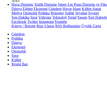
-0.63
Hava Durumu
Trafik Durumu
Süper Lig Puan Durumu ve Fiks
Dünya
Eğitim
Ekonomi
Gündem
Hayat
İslam
Kültür-Sanat
Medya
Otomobil
Politika
Röportaj
Sağlık
Seyahat
Siyaset
Son Dakika
Spor
Videolar
Teknoloji
Trend
Yaşam
Yurt Haberle
Facebook
Twitter
Instagram
Youtube
Künye / İletişim
Bize Ulaşın
RSS Bağlantıları
Üyelik Girişi
Gündem
Politika
Dünya
Ekonomi
Otomobil
Spor
Kültür
Resmi İlan