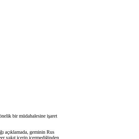
nelik bir müdahalesine işaret
ığı açıklamada, geminin Rus
kleer yakıt içerip içermediğinden