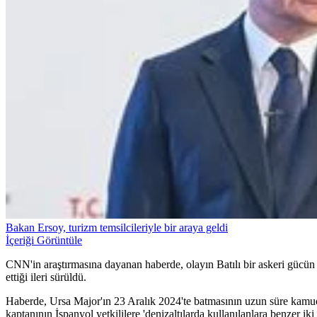
Bakan Ersoy, turizm temsilcileriyle bir araya geldi
İçeriği Görüntüle
CNN'in araştırmasına dayanan haberde, olayın Batılı bir askeri gücün
ettiği ileri sürüldü.
Haberde, Ursa Major'ın 23 Aralık 2024'te batmasının uzun süre kamu
kaptanının İspanyol yetkililere 'denizaltılarda kullanılanlara benzer iki 