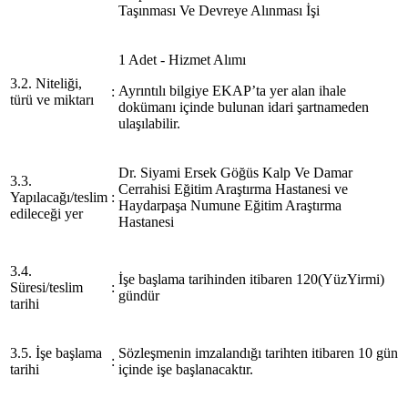
Taşınması Ve Devreye Alınması İşi
1 Adet - Hizmet Alımı
3.2. Niteliği,
Ayrıntılı bilgiye EKAP’ta yer alan ihale
:
türü ve miktarı
dokümanı içinde bulunan idari şartnameden
ulaşılabilir.
Dr. Siyami Ersek Göğüs Kalp Ve Damar
3.3.
Cerrahisi Eğitim Araştırma Hastanesi ve
Yapılacağı/teslim
:
Haydarpaşa Numune Eğitim Araştırma
edileceği yer
Hastanesi
3.4.
İşe başlama tarihinden itibaren 120(YüzYirmi)
Süresi/teslim
:
gündür
tarihi
3.5. İşe başlama
Sözleşmenin imzalandığı tarihten itibaren 10 gün
:
tarihi
içinde işe başlanacaktır.