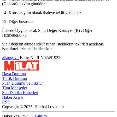
(Doksan) takvim günüdür.
14- Konsorsiyum olarak ihaleye teklif verilemez.
15- Diğer hususlar:
İhalede Uygulanacak Sınır Değer Katsayısı (R) : Diğer
Hizmetler/0,78
Sınır değerin altında teklif sunan isteklilerin teklifleri açıklama
istenilmeksizin reddedilecektir.
#ilangovtr
Basın No ILN02491925
Hava Durumu
Trafik Durumu
Puan Durumu ve Fikstür
Tüm Manşetler
Son Dakika Haberleri
Haber Arşivi
RSS
Copyright © 2025. Her hakkı saklıdır.
Haber Yazılımı:
TE Bilişim