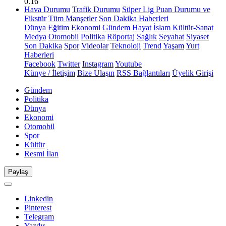
0.16
Hava Durumu
Trafik Durumu
Süper Lig Puan Durumu ve
Fikstür
Tüm Manşetler
Son Dakika Haberleri
Dünya
Eğitim
Ekonomi
Gündem
Hayat
İslam
Kültür-Sanat
Medya
Otomobil
Politika
Röportaj
Sağlık
Seyahat
Siyaset
Son Dakika
Spor
Videolar
Teknoloji
Trend
Yaşam
Yurt
Haberleri
Facebook
Twitter
Instagram
Youtube
Künye / İletişim
Bize Ulaşın
RSS Bağlantıları
Üyelik Girişi
Gündem
Politika
Dünya
Ekonomi
Otomobil
Spor
Kültür
Resmi İlan
Paylaş
Linkedin
Pinterest
Telegram
Yazdır