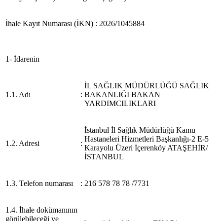
İhale Kayıt Numarası (İKN)
:
2026/1045884
1- İdarenin
İL SAĞLIK MÜDÜRLÜĞÜ SAĞLIK
1.1. Adı
:
BAKANLIĞI BAKAN
YARDIMCILIKLARI
İstanbul İl Sağlık Müdürlüğü Kamu
Hastaneleri Hizmetleri Başkanlığı-2 E-5
1.2. Adresi
:
Karayolu Üzeri İçerenköy ATAŞEHİR/
İSTANBUL
1.3. Telefon numarası
:
216 578 78 78 /7731
1.4. İhale dokümanının
görülebileceği ve