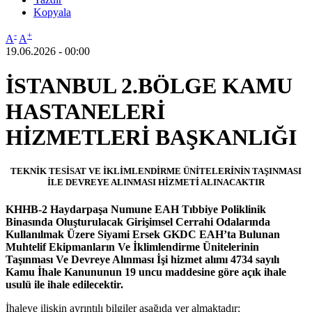
Kopyala
-
+
A
A
19.06.2026 - 00:00
İSTANBUL 2.BÖLGE KAMU
HASTANELERİ
HİZMETLERİ BAŞKANLIĞI
TEKNİK TESİSAT VE İKLİMLENDİRME ÜNİTELERİNİN TAŞINMASI
İLE DEVREYE ALINMASI HİZMETİ ALINACAKTIR
KHHB-2 Haydarpaşa Numune EAH Tıbbiye Poliklinik
Binasında Oluşturulacak Girişimsel Cerrahi Odalarında
Kullanılmak Üzere Siyami Ersek GKDC EAH’ta Bulunan
Muhtelif Ekipmanların Ve İklimlendirme Ünitelerinin
Taşınması Ve Devreye Alınması İşi hizmet alımı 4734 sayılı
Kamu İhale Kanununun 19 uncu maddesine göre açık ihale
usulü ile ihale edilecektir.
İhaleye ilişkin ayrıntılı bilgiler aşağıda yer almaktadır: