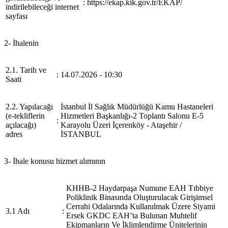
:
https://ekap.kik.gov.tr/EKAP/
indirilebileceği internet
sayfası
2- İhalenin
2.1. Tarih ve
:
14.07.2026 - 10:30
Saati
2.2. Yapılacağı
İstanbul İl Sağlık Müdürlüğü Kamu Hastaneleri
(e-tekliflerin
Hizmetleri Başkanlığı-2 Toplantı Salonu E-5
:
açılacağı)
Karayolu Üzeri İçerenköy - Ataşehir /
adres
İSTANBUL
3- İhale konusu hizmet alımının
KHHB-2 Haydarpaşa Numune EAH Tıbbiye
Poliklinik Binasında Oluşturulacak Girişimsel
Cerrahi Odalarında Kullanılmak Üzere Siyami
3.1 Adı
:
Ersek GKDC EAH’ta Bulunan Muhtelif
Ekipmanların Ve İklimlendirme Ünitelerinin