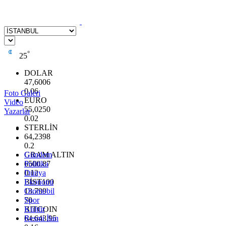
°
25
DOLAR
47,6006
0.06
Foto Galeri
EURO
Video
55,0250
Yazarlar
0.02
STERLİN
64,2398
0.2
GRAM ALTIN
Gündem
6500.87
Politika
0.12
Dünya
BİST100
Ekonomi
13.799
Otomobil
70
Spor
BITCOIN
Kültür
64.643,95
Resmi İlan