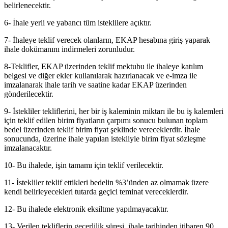
belirlenecektir.
6- İhale yerli ve yabancı tüm isteklilere açıktır.
7- İhaleye teklif verecek olanların, EKAP hesabına giriş yaparak
ihale dokümanını indirmeleri zorunludur.
8-Teklifler, EKAP üzerinden teklif mektubu ile ihaleye katılım
belgesi ve diğer ekler kullanılarak hazırlanacak ve e-imza ile
imzalanarak ihale tarih ve saatine kadar EKAP üzerinden
gönderilecektir.
9- İstekliler tekliflerini, her bir iş kaleminin miktarı ile bu iş kalemleri
için teklif edilen birim fiyatların çarpımı sonucu bulunan toplam
bedel üzerinden teklif birim fiyat şeklinde vereceklerdir. İhale
sonucunda, üzerine ihale yapılan istekliyle birim fiyat sözleşme
imzalanacaktır.
10- Bu ihalede, işin tamamı için teklif verilecektir.
11- İstekliler teklif ettikleri bedelin %3’ünden az olmamak üzere
kendi belirleyecekleri tutarda geçici teminat vereceklerdir.
12- Bu ihalede elektronik eksiltme yapılmayacaktır.
13- Verilen tekliflerin geçerlilik süresi, ihale tarihinden itibaren 90