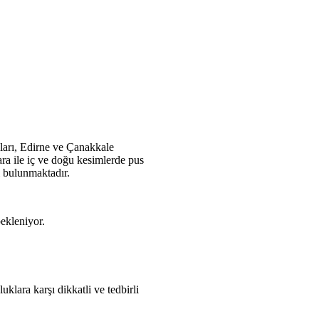
ıları, Edirne ve Çanakkale
ra ile iç ve doğu kesimlerde pus
i bulunmaktadır.
bekleniyor.
lara karşı dikkatli ve tedbirli