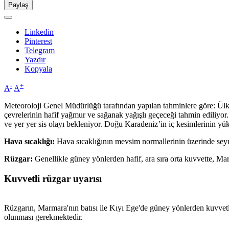
Paylaş
Linkedin
Pinterest
Telegram
Yazdır
Kopyala
-
+
A
A
Meteoroloji Genel Müdürlüğü tarafından yapılan tahminlere göre: Ülkem
çevrelerinin hafif yağmur ve sağanak yağışlı geçeceği tahmin ediliyor
ve yer yer sis olayı bekleniyor. Doğu Karadeniz’in iç kesimlerinin y
Hava sıcaklığı:
Hava sıcaklığının mevsim normallerinin üzerinde seyr
Rüzgar:
Genellikle güney yönlerden hafif, ara sıra orta kuvvette, Mar
Kuvvetli rüzgar uyarısı
Rüzgarın, Marmara'nın batısı ile Kıyı Ege'de güney yönlerden kuvvetli
olunması gerekmektedir.