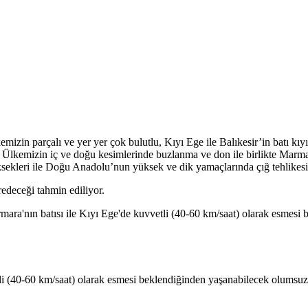
izin parçalı ve yer yer çok bulutlu, Kıyı Ege ile Balıkesir’in batı kıy
. Ülkemizin iç ve doğu kesimlerinde buzlanma ve don ile birlikte Marma
üksekleri ile Doğu Anadolu’nun yüksek ve dik yamaçlarında çığ tehlikes
edeceği tahmin ediliyor.
mara'nın batısı ile Kıyı Ege'de kuvvetli (40-60 km/saat) olarak esmesi 
 (40-60 km/saat) olarak esmesi beklendiğinden yaşanabilecek olumsuzluk