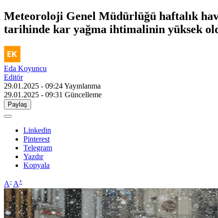
Meteoroloji Genel Müdürlüğü haftalık hav
tarihinde kar yağma ihtimalinin yüksek old
Eda Koyuncu
Editör
29.01.2025 - 09:24
Yayınlanma
29.01.2025 - 09:31
Güncelleme
Paylaş
Linkedin
Pinterest
Telegram
Yazdır
Kopyala
-
+
A
A