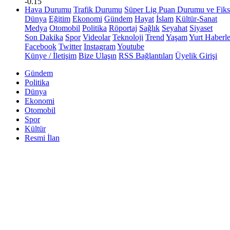
-0.15
Hava Durumu
Trafik Durumu
Süper Lig Puan Durumu ve Fiks
Dünya
Eğitim
Ekonomi
Gündem
Hayat
İslam
Kültür-Sanat
Medya
Otomobil
Politika
Röportaj
Sağlık
Seyahat
Siyaset
Son Dakika
Spor
Videolar
Teknoloji
Trend
Yaşam
Yurt Haberle
Facebook
Twitter
Instagram
Youtube
Künye / İletişim
Bize Ulaşın
RSS Bağlantıları
Üyelik Girişi
Gündem
Politika
Dünya
Ekonomi
Otomobil
Spor
Kültür
Resmi İlan