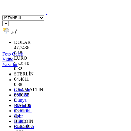
°
30
DOLAR
47,7436
0.18
Foto Galeri
EURO
Video
55,2510
Yazarlar
0.32
STERLİN
64,4811
0.38
GRAM ALTIN
Gündem
6660.55
Politika
0
Dünya
BİST100
Ekonomi
13.779
Otomobil
-14
Spor
BITCOIN
Kültür
64.840,97
Resmi İlan