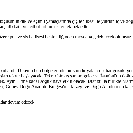
oğusunun dik ve eğimli yamaçlarında çığ tehlikesi ile yurdun iç ve d
şı dikkatli ve tedbirli olunması gerekmektedir.
ere pus ve sis hadisesi beklendiğinden meydana gelebilecek olumsuzlukl
landı: Ülkenin batı bölgelerinde bir süredir yalancı bahar gözüküyor
rı tekrar başlayacak. Tekrar bir kış şartları gelecek. İstanbul'un doğ
k. Ayın 11'ine kadar soğuk hava etkili olacak. İstanbul'la birlikte Ma
leri, Güney Doğu Anadolu Bölgesi'nin kuzeyi ve Doğu Anadolu da kar y
kadar devam edecek.