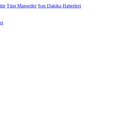
tür
Tüm Manşetler
Son Dakika Haberleri
ri