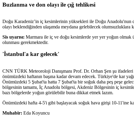
Buzlanma ve don olayı ile çığ tehlikesi
Doğu Karadeniz’in iç kesimlerinin yüksekleri ile Doğu Anadolu'nun d
olayı beklendiğinden ulaşımda meydana gelebilecek olumsuzluklara kar
Sis uyarısı:
Marmara ile iç ve doğu kesimlerde yer yer yoğun olmak üz
olunması gerekmektedir.
'İstanbul'a kar gelecek'
CNN TÜRK Meteoroloji Danışmanı Prof. Dr. Orhan Şen şu ifadeleri kul
önümüzdeki haftanın başına kadar devam edecek. Türkiye'de kar yağışla
Önümüzdeki 5 Şubat'ta hatta 7 Şubat'ta bir soğuk daha peş peşe gelece
bölgesinin tamamı, İç Anadolu bölgesi, Akdeniz Bölgesinin iç kesim
bazı bölgelerde yoğun görülebilir buna dikkat etmek lazım.
Önümüzdeki hafta 4-5'i gibi başlayacak soğuk hava girişi 10-11'ine 
Muhabir:
Eda Koyuncu