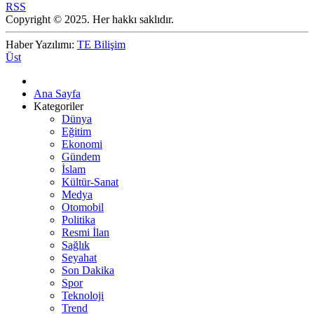
RSS
Copyright © 2025. Her hakkı saklıdır.
Haber Yazılımı:
TE Bilişim
Üst
Ana Sayfa
Kategoriler
Dünya
Eğitim
Ekonomi
Gündem
İslam
Kültür-Sanat
Medya
Otomobil
Politika
Resmi İlan
Sağlık
Seyahat
Son Dakika
Spor
Teknoloji
Trend