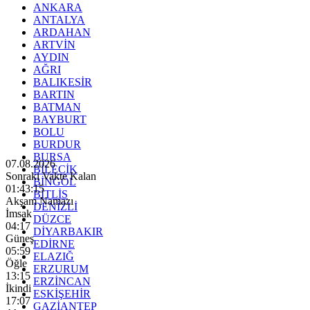
ANKARA
ANTALYA
ARDAHAN
ARTVİN
AYDIN
AĞRI
BALIKESİR
BARTIN
BATMAN
BAYBURT
BOLU
BURDUR
BURSA
07.08.2026
BİLECİK
Sonraki Vakte Kalan
BİNGÖL
01:43:14
BİTLİS
Akşam Namazı
DENİZLİ
İmsak
DÜZCE
04:17
DİYARBAKIR
Güneş
EDİRNE
05:59
ELAZIĞ
Öğle
ERZURUM
13:15
ERZİNCAN
İkindi
ESKİŞEHİR
17:07
GAZİANTEP