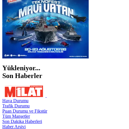
ŞIRNAK
Yükleniyor...
Son Haberler
Hava Durumu
Trafik Durumu
Puan Durumu ve Fikstür
Tüm Manşetler
Son Dakika Haberleri
Haber Arşivi