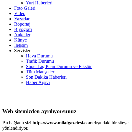
Yurt Haberleri
Foto Galeri
Video
Yazarlar
Röportaj
Biyografi
Anketler
Künye
İletişim
Servisler
Hava Durumu
Trafik Durumu
Süper Lig Puan Durumu ve Fikstür
Tüm Manşetler
Son Dakika Haberleri
Haber Arşivi
Web sitemizden ayrılıyorsunuz
Bu bağlantı sizi
https://www.milatgazetesi.com
dışındaki bir siteye
yönlendiriyor.