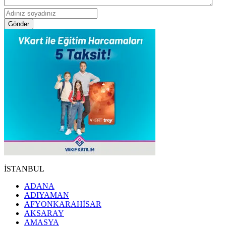
Gönder
İSTANBUL
ADANA
ADIYAMAN
AFYONKARAHİSAR
AKSARAY
AMASYA