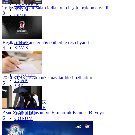
NEVŞEHİR
Trabzonspor'dan Salah iddialarına ilişkin açıklama geldi
NİĞDE
3
ORDU
OSMANİYE
RİZE
SAKARYA
SAMSUN
SİNOP
Beşiktaş'tan transfer söylentilerine resmi yanıt
SİVAS
4
SİİRT
TEKİRDAĞ
TOKAT
TRABZON
TUNCELİ
2026 KPSS ne zaman? sınav tarihleri belli oldu
UŞAK
5
VAN
YALOVA
YOZGAT
ZONGULDAK
ÇANAKKALE
Aşırı Sıcakların İnsani ve Ekonomik Faturası Büyüyor
ÇANKIRI
6
ÇORUM
İSTANBUL
İZMİR
ŞANLIURFA