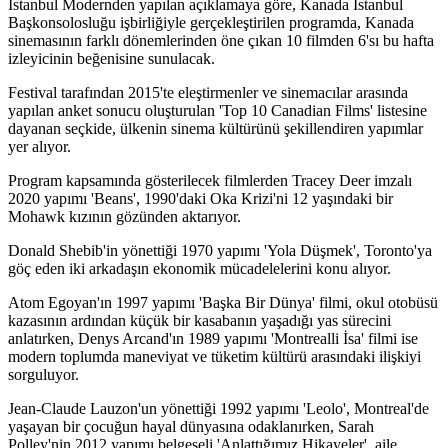
İstanbul Modernden yapılan açıklamaya göre, Kanada İstanbul
Başkonsolosluğu işbirliğiyle gerçekleştirilen programda, Kanada
sinemasının farklı dönemlerinden öne çıkan 10 filmden 6'sı bu hafta
izleyicinin beğenisine sunulacak.
Festival tarafından 2015'te eleştirmenler ve sinemacılar arasında
yapılan anket sonucu oluşturulan 'Top 10 Canadian Films' listesine
dayanan seçkide, ülkenin sinema kültürünü şekillendiren yapımlar
yer alıyor.
Program kapsamında gösterilecek filmlerden Tracey Deer imzalı
2020 yapımı 'Beans', 1990'daki Oka Krizi'ni 12 yaşındaki bir
Mohawk kızının gözünden aktarıyor.
Donald Shebib'in yönettiği 1970 yapımı 'Yola Düşmek', Toronto'ya
göç eden iki arkadaşın ekonomik mücadelelerini konu alıyor.
Atom Egoyan'ın 1997 yapımı 'Başka Bir Dünya' filmi, okul otobüsü
kazasının ardından küçük bir kasabanın yaşadığı yas sürecini
anlatırken, Denys Arcand'ın 1989 yapımı 'Montrealli İsa' filmi ise
modern toplumda maneviyat ve tüketim kültürü arasındaki ilişkiyi
sorguluyor.
Jean-Claude Lauzon'un yönettiği 1992 yapımı 'Leolo', Montreal'de
yaşayan bir çocuğun hayal dünyasına odaklanırken, Sarah
Polley'nin 2012 yapımı belgeseli 'Anlattığımız Hikayeler', aile,