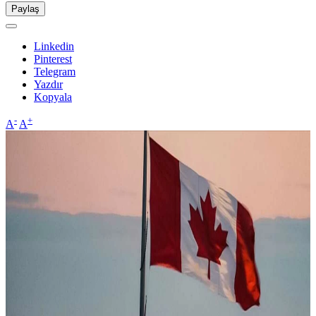
Paylaş
Linkedin
Pinterest
Telegram
Yazdır
Kopyala
-
+
A
A