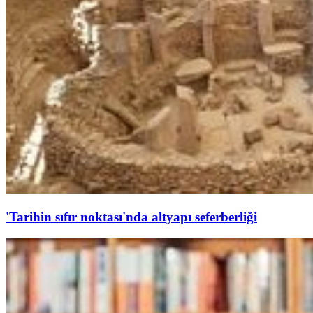
'Tarihin sıfır noktası'nda altyapı seferberliği