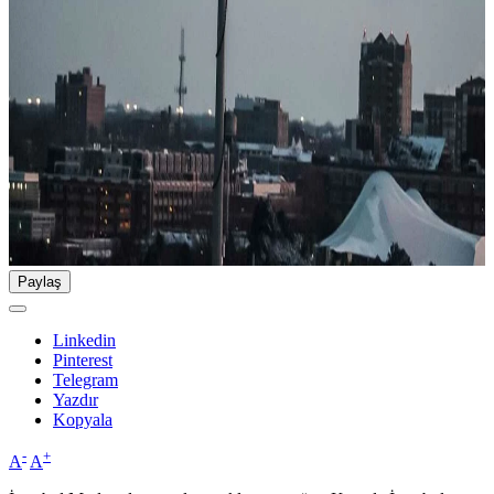
Paylaş
Linkedin
Pinterest
Telegram
Yazdır
Kopyala
-
+
A
A