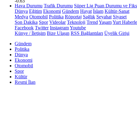
-0.63
Hava Durumu
Trafik Durumu
Süper Lig Puan Durumu ve Fiks
Dünya
Eğitim
Ekonomi
Gündem
Hayat
İslam
Kültür-Sanat
Medya
Otomobil
Politika
Röportaj
Sağlık
Seyahat
Siyaset
Son Dakika
Spor
Videolar
Teknoloji
Trend
Yaşam
Yurt Haberle
Facebook
Twitter
Instagram
Youtube
Künye / İletişim
Bize Ulaşın
RSS Bağlantıları
Üyelik Girişi
Gündem
Politika
Dünya
Ekonomi
Otomobil
Spor
Kültür
Resmi İlan