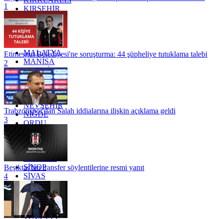
1
KIRŞEHİR
KOCAELİ
KONYA
KÜTAHYA
KİLİS
MALATYA
Etimesgut Belediyesi'ne soruşturma: 44 şüpheliye tutuklama talebi
MANİSA
2
MARDİN
MERSİN
MUĞLA
MUŞ
NEVŞEHİR
Trabzonspor'dan Salah iddialarına ilişkin açıklama geldi
NİĞDE
3
ORDU
OSMANİYE
RİZE
SAKARYA
SAMSUN
SİNOP
Beşiktaş'tan transfer söylentilerine resmi yanıt
SİVAS
4
SİİRT
TEKİRDAĞ
TOKAT
TRABZON