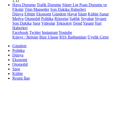
1.11
Hava Durumu
Trafik Durumu
Süper Lig Puan Durumu ve
Fikstür
Tüm Manşetler
Son Dakika Haberleri
Dünya
Eğitim
Ekonomi
Gündem
Hayat
İslam
Kültür-Sanat
Medya
Otomobil
Politika
Röportaj
Sağlık
Seyahat
Siyaset
Son Dakika
Spor
Videolar
Teknoloji
Trend
Yaşam
Yurt
Haberleri
Facebook
Twitter
Instagram
Youtube
Künye / İletişim
Bize Ulaşın
RSS Bağlantıları
Üyelik Girişi
Gündem
Politika
Dünya
Ekonomi
Otomobil
Spor
Kültür
Resmi İlan