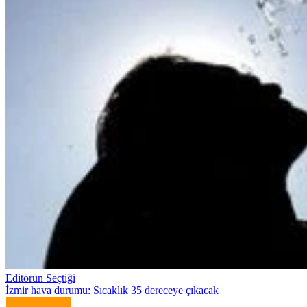
Editörün Seçtiği
İzmir hava durumu: Sıcaklık 35 dereceye çıkacak