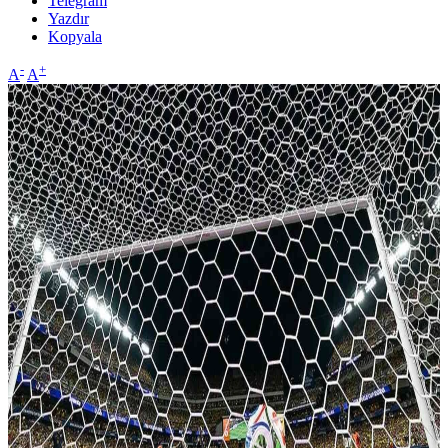
Telegram
Yazdır
Kopyala
-
+
A
A