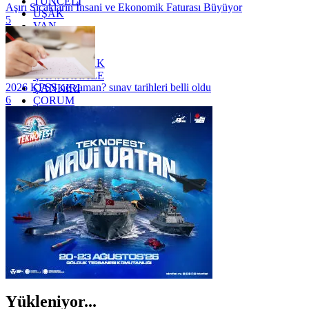
TUNCELİ
Aşırı Sıcakların İnsani ve Ekonomik Faturası Büyüyor
UŞAK
5
VAN
YALOVA
YOZGAT
ZONGULDAK
ÇANAKKALE
2026 KPSS ne zaman? sınav tarihleri belli oldu
ÇANKIRI
6
ÇORUM
İSTANBUL
İZMİR
ŞANLIURFA
ŞIRNAK
Yükleniyor...