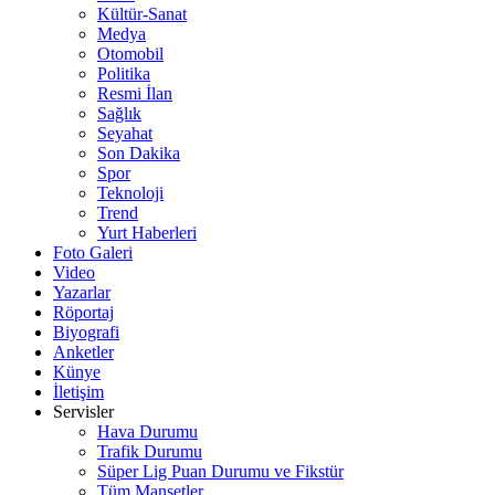
Kültür-Sanat
Medya
Otomobil
Politika
Resmi İlan
Sağlık
Seyahat
Son Dakika
Spor
Teknoloji
Trend
Yurt Haberleri
Foto Galeri
Video
Yazarlar
Röportaj
Biyografi
Anketler
Künye
İletişim
Servisler
Hava Durumu
Trafik Durumu
Süper Lig Puan Durumu ve Fikstür
Tüm Manşetler