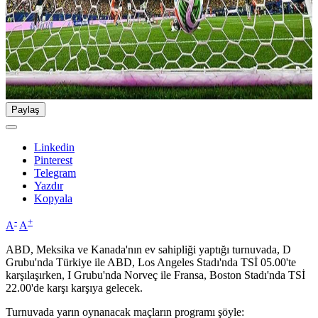
Paylaş
Linkedin
Pinterest
Telegram
Yazdır
Kopyala
-
+
A
A
ABD, Meksika ve Kanada'nın ev sahipliği yaptığı turnuvada, D
Grubu'nda Türkiye ile ABD, Los Angeles Stadı'nda TSİ 05.00'te
karşılaşırken, I Grubu'nda Norveç ile Fransa, Boston Stadı'nda TSİ
22.00'de karşı karşıya gelecek.
Turnuvada yarın oynanacak maçların programı şöyle: