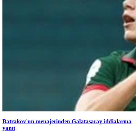
Batrakov'un menajerinden Galatasaray iddialarına
yanıt