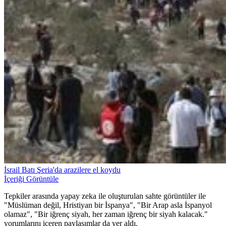
İsrail Batı Şeria'da arazilere el koydu
İçeriği Görüntüle
Tepkiler arasında yapay zeka ile oluşturulan sahte görüntüler ile
"Müslüman değil, Hristiyan bir İspanya", "Bir Arap asla İspanyol
olamaz", "Bir iğrenç siyah, her zaman iğrenç bir siyah kalacak."
yorumlarını içeren paylaşımlar da yer aldı.