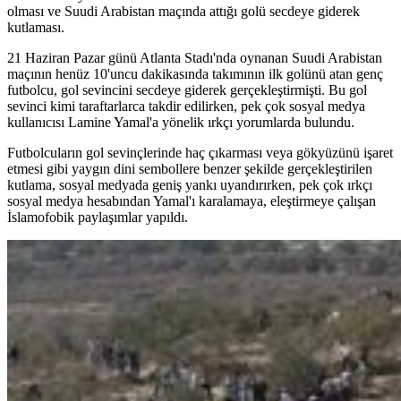
olması ve Suudi Arabistan maçında attığı golü secdeye giderek
kutlaması.
21 Haziran Pazar günü Atlanta Stadı'nda oynanan Suudi Arabistan
maçının henüz 10'uncu dakikasında takımının ilk golünü atan genç
futbolcu, gol sevincini secdeye giderek gerçekleştirmişti. Bu gol
sevinci kimi taraftarlarca takdir edilirken, pek çok sosyal medya
kullanıcısı Lamine Yamal'a yönelik ırkçı yorumlarda bulundu.
Futbolcuların gol sevinçlerinde haç çıkarması veya gökyüzünü işaret
etmesi gibi yaygın dini sembollere benzer şekilde gerçekleştirilen
kutlama, sosyal medyada geniş yankı uyandırırken, pek çok ırkçı
sosyal medya hesabından Yamal'ı karalamaya, eleştirmeye çalışan
İslamofobik paylaşımlar yapıldı.