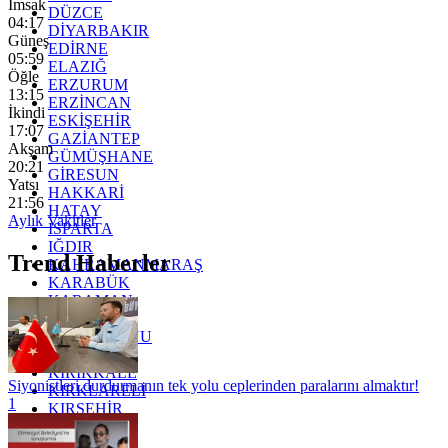
İmsak
DÜZCE
04:17
DİYARBAKIR
Güneş
EDİRNE
05:59
ELAZIĞ
Öğle
ERZURUM
13:15
ERZİNCAN
İkindi
ESKİŞEHİR
17:07
GAZİANTEP
Akşam
GÜMÜŞHANE
20:21
GİRESUN
Yatsı
HAKKARİ
21:56
HATAY
Aylık Vakitler
ISPARTA
IĞDIR
Trend Haberler
KAHRAMANMARAŞ
KARABÜK
KARAMAN
KARS
KASTAMONU
KAYSERİ
KIRIKKALE
Siyonistleri durdurmanın tek yolu ceplerinden paralarını almaktır!
KIRKLARELİ
1
KIRŞEHİR
KOCAELİ
KONYA