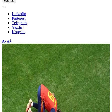
Paylaş
Linkedin
Pinterest
Telegram
Yazdır
Kopyala
-
+
A
A