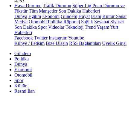
-0.63
Hava Durumu
Trafik Durumu
Süper Lig Puan Durumu ve
Fikstür
Tüm Manşetler
Son Dakika Haberleri
Dünya
Eğitim
Ekonomi
Gündem
Hayat
İslam
Kültür-Sanat
Medya
Otomobil
Politika
Röportaj
Sağlık
Seyahat
Siyaset
Son Dakika
Spor
Videolar
Teknoloji
Trend
Yaşam
Yurt
Haberleri
Facebook
Twitter
Instagram
Youtube
Künye / İletişim
Bize Ulaşın
RSS Bağlantıları
Üyelik Girişi
Gündem
Politika
Dünya
Ekonomi
Otomobil
Spor
Kültür
Resmi İlan