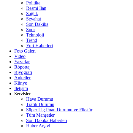
Politika
Resmi İlan
Sağlık
Seyahat
Son Dakika
Spor
Teknoloji
Trend
Yurt Haberleri
Foto Galeri
Video
Yazarlar
Röportaj
Biyografi
Anketler
Künye
İletişim
Servisler
Hava Durumu
Trafik Durumu
Süper Lig Puan Durumu ve Fikstür
Tüm Manşetler
Son Dakika Haberleri
Haber Arşivi