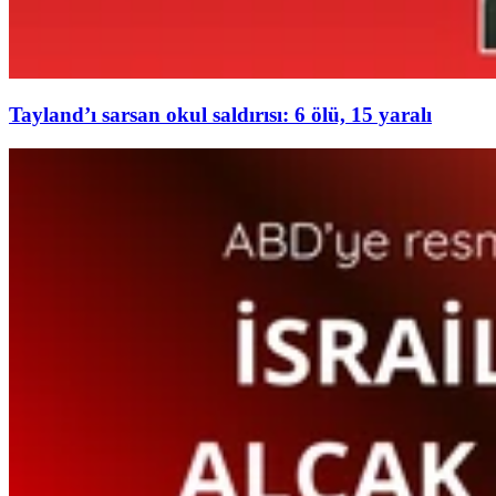
Tayland’ı sarsan okul saldırısı: 6 ölü, 15 yaralı