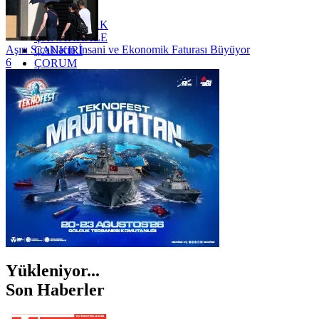
YOZGAT
ZONGULDAK
ÇANAKKALE
Aşırı Sıcakların İnsani ve Ekonomik Faturası Büyüyor
ÇANKIRI
6
ÇORUM
İSTANBUL
İZMİR
ŞANLIURFA
ŞIRNAK
Yükleniyor...
Son Haberler