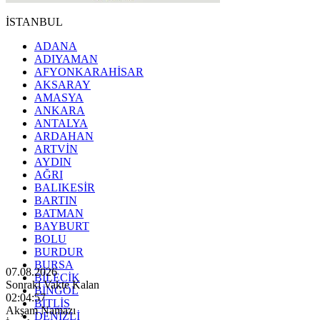
İSTANBUL
ADANA
ADIYAMAN
AFYONKARAHİSAR
AKSARAY
AMASYA
ANKARA
ANTALYA
ARDAHAN
ARTVİN
AYDIN
AĞRI
BALIKESİR
BARTIN
BATMAN
BAYBURT
BOLU
BURDUR
BURSA
07.08.2026
BİLECİK
Sonraki Vakte Kalan
BİNGÖL
02:04:55
BİTLİS
Akşam Namazı
DENİZLİ