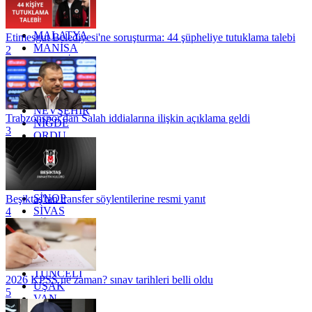
KÜTAHYA
KİLİS
MALATYA
Etimesgut Belediyesi'ne soruşturma: 44 şüpheliye tutuklama talebi
MANİSA
2
MARDİN
MERSİN
MUĞLA
MUŞ
NEVŞEHİR
Trabzonspor'dan Salah iddialarına ilişkin açıklama geldi
NİĞDE
3
ORDU
OSMANİYE
RİZE
SAKARYA
SAMSUN
SİNOP
Beşiktaş'tan transfer söylentilerine resmi yanıt
SİVAS
4
SİİRT
TEKİRDAĞ
TOKAT
TRABZON
TUNCELİ
2026 KPSS ne zaman? sınav tarihleri belli oldu
UŞAK
5
VAN
YALOVA