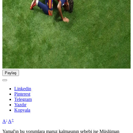
Paylaş
Linkedin
Pinterest
Telegram
Yazdır
Kopyala
-
+
A
A
Yamal'ın bu yorumlara maruz kalmasının sebebi ise Müslüman