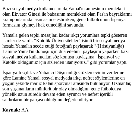
Bazı sosyal medya kullanıcıları da Yamal'ın annesinin memleketi
olan Ekvator Ginesi ile babasının memleketi olan Fas'ın bayraklarını
kramponlarında taşımasını eleştirirken, genç futbolcunun İspanya
formasını giymeyi hak etmediğini savundu.
Yamal'a gelen tepki mesajları kadar ırkçı yorumlara tepki gösteren
isimler de vardı. "Katolik Üniversiteliler" isimli bir sosyal medya
hesabı Yamal'ın secde ettiği fotoğrafı paylaşarak "(Hristiyanlığa)
Lamine Yamal'ın dönüşü için dua edelim" paylaşımı yaparken bazı
sosyal medya kullanıcıları söz konusu paylaşıma "İspanyol ve
Katolik olduğunuz için sizlerden utanıyoruz." gibi yorumlar yaptı.
İspanya Irkçılık ve Yabancı Düşmanlığı Gözlemevinin verilerine
göre Lamine Yamal, sosyal medyada ırkçı nefret söylemlerine en
yoğun şekilde maruz kalan sporcular arasında bulunuyor. Uzmanlar,
son yaşananların münferit bir olay olmadığını, genç futbolcuya
yönelik uzun süredir devam eden ayrımcı ve nefret içerikli
saldırıların bir parçası olduğunu değerlendiriyor.
Kaynak:
AA