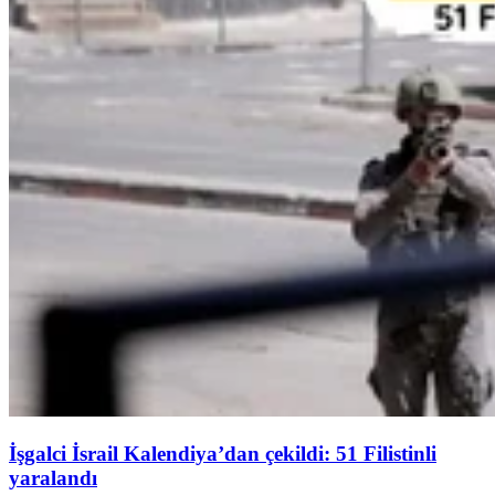
İşgalci İsrail Kalendiya’dan çekildi: 51 Filistinli
yaralandı