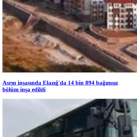
Asrın inşasında Elazığ'da 14 bin 894 bağımsız
bölüm inşa edildi