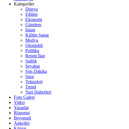
Kategoriler
Dünya
Eğitim
Ekonomi
Gündem
İslam
Kültür-Sanat
Medya
Otomobil
Politika
Resmi İlan
Sağlık
Seyahat
Son Dakika
Spor
Teknoloji
Trend
Yurt Haberleri
Foto Galeri
Video
Yazarlar
Röportaj
Biyografi
Anketler
Künye