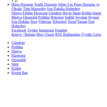
1.11
Hava Durumu
Trafik Durumu
Süper Lig Puan Durumu ve
Fikstür
Tüm Manşetler
Son Dakika Haberleri
Dünya
Eğitim
Ekonomi
Gündem
Hayat
İslam
Kültür-Sanat
Medya
Otomobil
Politika
Röportaj
Sağlık
Seyahat
Siyaset
Son Dakika
Spor
Videolar
Teknoloji
Trend
Yaşam
Yurt
Haberleri
Facebook
Twitter
Instagram
Youtube
Künye / İletişim
Bize Ulaşın
RSS Bağlantıları
Üyelik Girişi
Gündem
Politika
Dünya
Ekonomi
Otomobil
Spor
Kültür
Resmi İlan