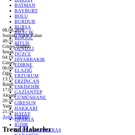
BATMAN
BAYBURT
BOLU
BURDUR
BURSA
08.08.2026
BİLECİK
Sonraki Vakte Kalan
BİNGÖL
49:29
BİTLİS
Güneş Namazı
DENİZLİ
İmsak
DÜZCE
04:19
DİYARBAKIR
Güneş
EDİRNE
06:00
ELAZIĞ
Öğle
ERZURUM
13:15
ERZİNCAN
İkindi
ESKİŞEHİR
17:07
GAZİANTEP
Akşam
GÜMÜŞHANE
20:20
GİRESUN
Yatsı
HAKKARİ
21:54
HATAY
Aylık Vakitler
ISPARTA
IĞDIR
Trend Haberler
KAHRAMANMARAŞ