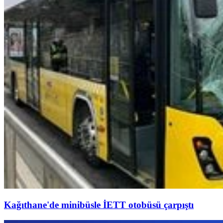
Kağıthane'de minibüsle İETT otobüsü çarpıştı