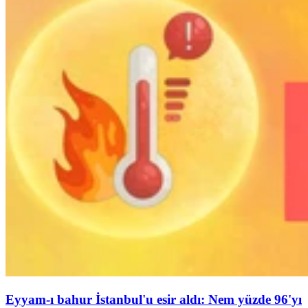
Eyyam-ı bahur İstanbul'u esir aldı: Nem yüzde 96'yı