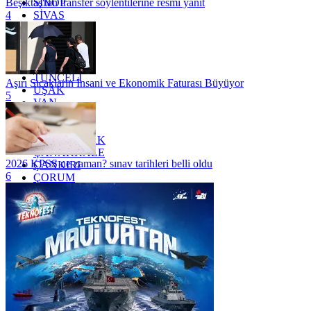
SİNOP
Beşiktaş'tan transfer söylentilerine resmi yanıt
SİVAS
4
SİİRT
TEKİRDAĞ
TOKAT
TRABZON
TUNCELİ
Aşırı Sıcakların İnsani ve Ekonomik Faturası Büyüyor
UŞAK
5
VAN
YALOVA
YOZGAT
ZONGULDAK
ÇANAKKALE
2026 KPSS ne zaman? sınav tarihleri belli oldu
ÇANKIRI
6
ÇORUM
İSTANBUL
İZMİR
ŞANLIURFA
ŞIRNAK