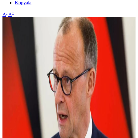
Kopyala
-
+
A
A