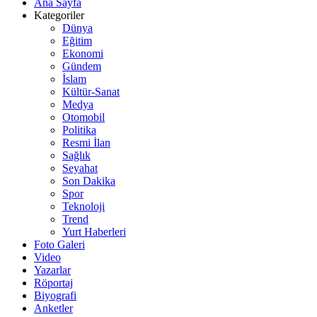
Ana Sayfa
Kategoriler
Dünya
Eğitim
Ekonomi
Gündem
İslam
Kültür-Sanat
Medya
Otomobil
Politika
Resmi İlan
Sağlık
Seyahat
Son Dakika
Spor
Teknoloji
Trend
Yurt Haberleri
Foto Galeri
Video
Yazarlar
Röportaj
Biyografi
Anketler