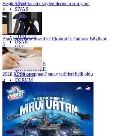
SİNOP
Beşiktaş'tan transfer söylentilerine resmi yanıt
SİVAS
4
SİİRT
TEKİRDAĞ
TOKAT
TRABZON
TUNCELİ
Aşırı Sıcakların İnsani ve Ekonomik Faturası Büyüyor
UŞAK
5
VAN
YALOVA
YOZGAT
ZONGULDAK
ÇANAKKALE
2026 KPSS ne zaman? sınav tarihleri belli oldu
ÇANKIRI
6
ÇORUM
İSTANBUL
İZMİR
ŞANLIURFA
ŞIRNAK