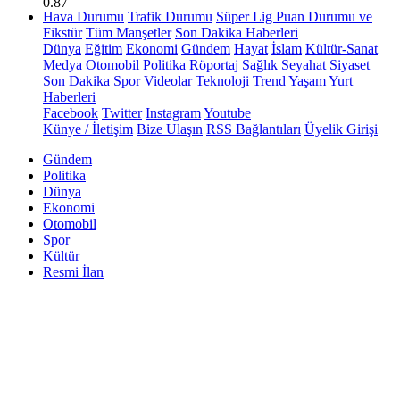
0.87
Hava Durumu
Trafik Durumu
Süper Lig Puan Durumu ve
Fikstür
Tüm Manşetler
Son Dakika Haberleri
Dünya
Eğitim
Ekonomi
Gündem
Hayat
İslam
Kültür-Sanat
Medya
Otomobil
Politika
Röportaj
Sağlık
Seyahat
Siyaset
Son Dakika
Spor
Videolar
Teknoloji
Trend
Yaşam
Yurt
Haberleri
Facebook
Twitter
Instagram
Youtube
Künye / İletişim
Bize Ulaşın
RSS Bağlantıları
Üyelik Girişi
Gündem
Politika
Dünya
Ekonomi
Otomobil
Spor
Kültür
Resmi İlan