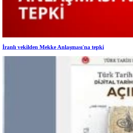
İranlı vekilden Mekke Anlaşması'na tepki