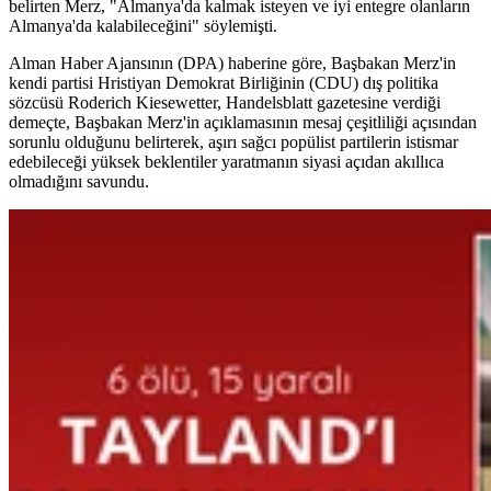
belirten Merz, "Almanya'da kalmak isteyen ve iyi entegre olanların
Almanya'da kalabileceğini" söylemişti.
Alman Haber Ajansının (DPA) haberine göre, Başbakan Merz'in
kendi partisi Hristiyan Demokrat Birliğinin (CDU) dış politika
sözcüsü Roderich Kiesewetter, Handelsblatt gazetesine verdiği
demeçte, Başbakan Merz'in açıklamasının mesaj çeşitliliği açısından
sorunlu olduğunu belirterek, aşırı sağcı popülist partilerin istismar
edebileceği yüksek beklentiler yaratmanın siyasi açıdan akıllıca
olmadığını savundu.