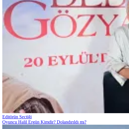
Editörün Seçtiği
Oyuncu Halil Ergün Kimdir? Dolandırıldı mı?