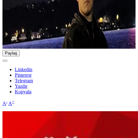
Paylaş
Linkedin
Pinterest
Telegram
Yazdır
Kopyala
-
+
A
A