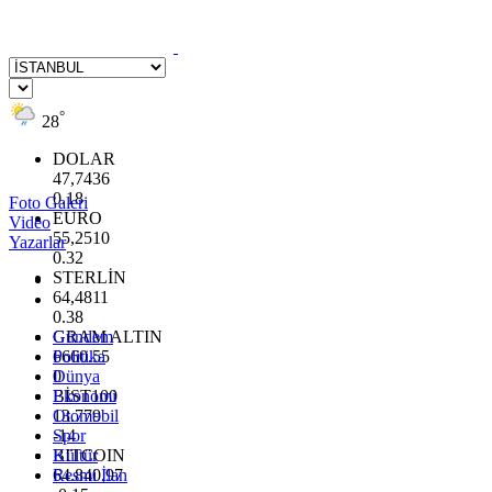
°
28
DOLAR
47,7436
0.18
Foto Galeri
EURO
Video
55,2510
Yazarlar
0.32
STERLİN
64,4811
0.38
GRAM ALTIN
Gündem
6660.55
Politika
0
Dünya
BİST100
Ekonomi
13.779
Otomobil
-14
Spor
BITCOIN
Kültür
64.840,97
Resmi İlan