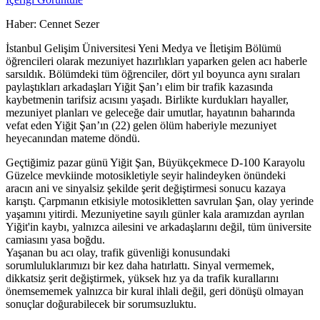
Haber: Cennet Sezer
İstanbul Gelişim Üniversitesi Yeni Medya ve İletişim Bölümü
öğrencileri olarak mezuniyet hazırlıkları yaparken gelen acı haberle
sarsıldık. Bölümdeki tüm öğrenciler, dört yıl boyunca aynı sıraları
paylaştıkları arkadaşları Yiğit Şan’ı elim bir trafik kazasında
kaybetmenin tarifsiz acısını yaşadı. Birlikte kurdukları hayaller,
mezuniyet planları ve geleceğe dair umutlar, hayatının baharında
vefat eden Yiğit Şan’ın (22) gelen ölüm haberiyle mezuniyet
heyecanından mateme döndü.
Geçtiğimiz pazar günü Yiğit Şan, Büyükçekmece D-100 Karayolu
Güzelce mevkiinde motosikletiyle seyir halindeyken önündeki
aracın ani ve sinyalsiz şekilde şerit değiştirmesi sonucu kazaya
karıştı. Çarpmanın etkisiyle motosikletten savrulan Şan, olay yerinde
yaşamını yitirdi. Mezuniyetine sayılı günler kala aramızdan ayrılan
Yiğit'in kaybı, yalnızca ailesini ve arkadaşlarını değil, tüm üniversite
camiasını yasa boğdu.
Yaşanan bu acı olay, trafik güvenliği konusundaki
sorumluluklarımızı bir kez daha hatırlattı. Sinyal vermemek,
dikkatsiz şerit değiştirmek, yüksek hız ya da trafik kurallarını
önemsememek yalnızca bir kural ihlali değil, geri dönüşü olmayan
sonuçlar doğurabilecek bir sorumsuzluktu.