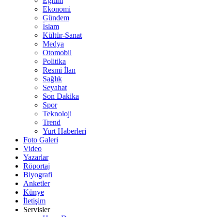
Eğitim
Ekonomi
Gündem
İslam
Kültür-Sanat
Medya
Otomobil
Politika
Resmi İlan
Sağlık
Seyahat
Son Dakika
Spor
Teknoloji
Trend
Yurt Haberleri
Foto Galeri
Video
Yazarlar
Röportaj
Biyografi
Anketler
Künye
İletişim
Servisler