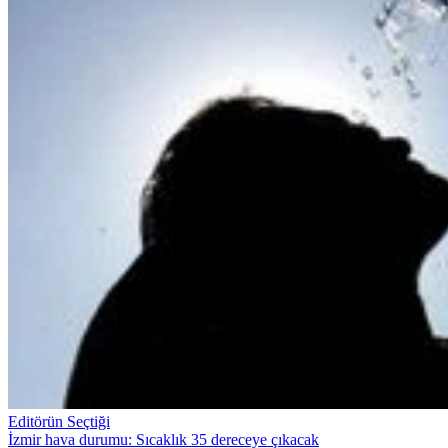
Editörün Seçtiği
İzmir hava durumu: Sıcaklık 35 dereceye çıkacak