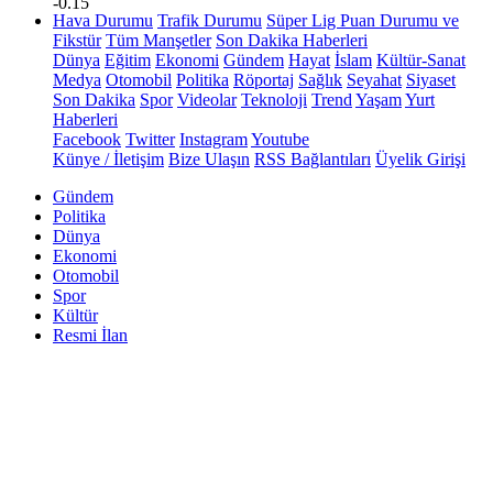
-0.15
Hava Durumu
Trafik Durumu
Süper Lig Puan Durumu ve
Fikstür
Tüm Manşetler
Son Dakika Haberleri
Dünya
Eğitim
Ekonomi
Gündem
Hayat
İslam
Kültür-Sanat
Medya
Otomobil
Politika
Röportaj
Sağlık
Seyahat
Siyaset
Son Dakika
Spor
Videolar
Teknoloji
Trend
Yaşam
Yurt
Haberleri
Facebook
Twitter
Instagram
Youtube
Künye / İletişim
Bize Ulaşın
RSS Bağlantıları
Üyelik Girişi
Gündem
Politika
Dünya
Ekonomi
Otomobil
Spor
Kültür
Resmi İlan