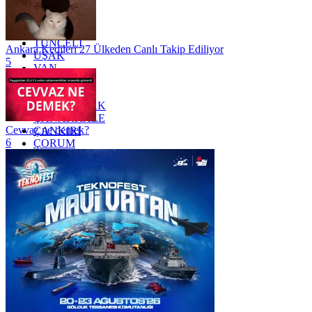
TEKİRDAĞ
TOKAT
TRABZON
TUNCELİ
Ankara Kedileri 27 Ülkeden Canlı Takip Ediliyor
UŞAK
5
VAN
YALOVA
YOZGAT
ZONGULDAK
ÇANAKKALE
Cevvaz ne demek?
ÇANKIRI
6
ÇORUM
İSTANBUL
İZMİR
ŞANLIURFA
ŞIRNAK