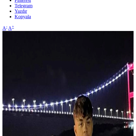
Pinterest
Telegram
Yazdır
Kopyala
-
+
A
A