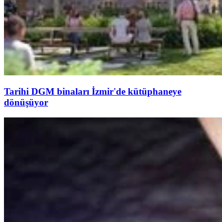
Tarihi DGM binaları İzmir'de kütüphaneye
dönüşüyor