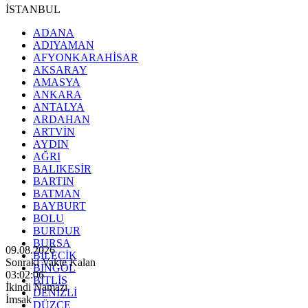
İSTANBUL
ADANA
ADIYAMAN
AFYONKARAHİSAR
AKSARAY
AMASYA
ANKARA
ANTALYA
ARDAHAN
ARTVİN
AYDIN
AĞRI
BALIKESİR
BARTIN
BATMAN
BAYBURT
BOLU
BURDUR
BURSA
09.08.2026
BİLECİK
Sonraki Vakte Kalan
BİNGÖL
03:02:04
BİTLİS
İkindi Namazı
DENİZLİ
İmsak
DÜZCE