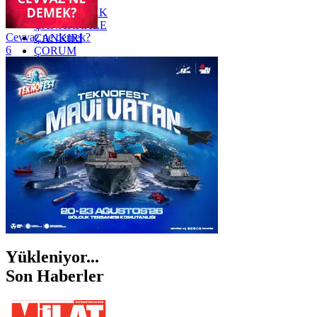
ZONGULDAK
ÇANAKKALE
Cevvaz ne demek?
ÇANKIRI
6
ÇORUM
İSTANBUL
İZMİR
ŞANLIURFA
ŞIRNAK
Yükleniyor...
Son Haberler