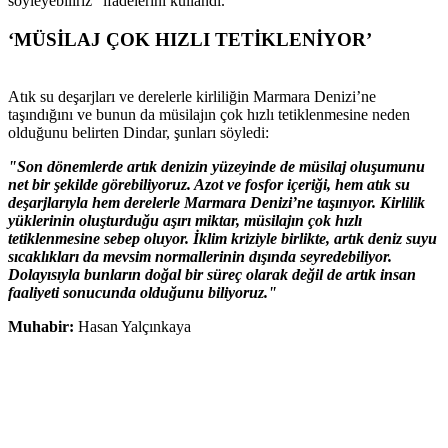
söyleyebiliriz” ifadelerini kullandı.
‘MÜSİLAJ ÇOK HIZLI TETİKLENİYOR’
Atık su deşarjları ve derelerle kirliliğin Marmara Denizi’ne
taşındığını ve bunun da müsilajın çok hızlı tetiklenmesine neden
olduğunu belirten Dindar, şunları söyledi:
"Son dönemlerde artık denizin yüzeyinde de müsilaj oluşumunu
net bir şekilde görebiliyoruz. Azot ve fosfor içeriği, hem atık su
deşarjlarıyla hem derelerle Marmara Denizi’ne taşınıyor. Kirlilik
yüklerinin oluşturduğu aşırı miktar, müsilajın çok hızlı
tetiklenmesine sebep oluyor. İklim kriziyle birlikte, artık deniz suyu
sıcaklıkları da mevsim normallerinin dışında seyredebiliyor.
Dolayısıyla bunların doğal bir süreç olarak değil de artık insan
faaliyeti sonucunda olduğunu biliyoruz."
Muhabir:
Hasan Yalçınkaya