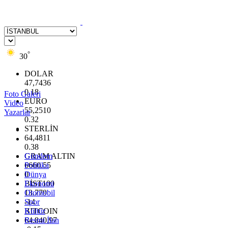
°
30
DOLAR
47,7436
0.18
Foto Galeri
EURO
Video
55,2510
Yazarlar
0.32
STERLİN
64,4811
0.38
GRAM ALTIN
Gündem
6660.55
Politika
0
Dünya
BİST100
Ekonomi
13.779
Otomobil
-14
Spor
BITCOIN
Kültür
64.840,97
Resmi İlan