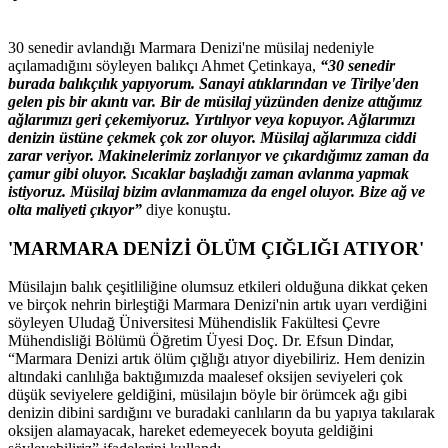
30 senedir avlandığı Marmara Denizi'ne müsilaj nedeniyle
açılamadığını söyleyen balıkçı Ahmet Çetinkaya,
“30 senedir
burada balıkçılık yapıyorum. Sanayi atıklarından ve Tirilye'den
gelen pis bir akıntı var. Bir de müsilaj yüzünden denize attığımız
ağlarımızı geri çekemiyoruz. Yırtılıyor veya kopuyor. Ağlarımızı
denizin üstüne çekmek çok zor oluyor. Müsilaj ağlarımıza ciddi
zarar veriyor. Makinelerimiz zorlanıyor ve çıkardığımız zaman da
çamur gibi oluyor. Sıcaklar başladığı zaman avlanma yapmak
istiyoruz. Müsilaj bizim avlanmamıza da engel oluyor. Bize ağ ve
olta maliyeti çıkıyor”
diye konuştu.
'MARMARA DENİZİ ÖLÜM ÇIĞLIĞI ATIYOR'
Müsilajın balık çeşitliliğine olumsuz etkileri olduğuna dikkat çeken
ve birçok nehrin birleştiği Marmara Denizi'nin artık uyarı verdiğini
söyleyen Uludağ Üniversitesi Mühendislik Fakültesi Çevre
Mühendisliği Bölümü Öğretim Üyesi Doç. Dr. Efsun Dindar,
“Marmara Denizi artık ölüm çığlığı atıyor diyebiliriz. Hem denizin
altındaki canlılığa baktığımızda maalesef oksijen seviyeleri çok
düşük seviyelere geldiğini, müsilajın böyle bir örümcek ağı gibi
denizin dibini sardığını ve buradaki canlıların da bu yapıya takılarak
oksijen alamayacak, hareket edemeyecek boyuta geldiğini