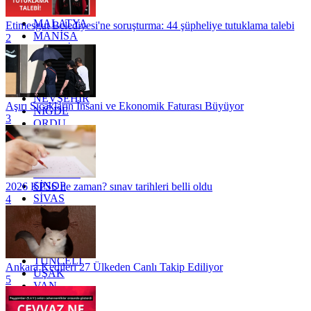
KİLİS
MALATYA
Etimesgut Belediyesi'ne soruşturma: 44 şüpheliye tutuklama talebi
MANİSA
2
MARDİN
MERSİN
MUĞLA
MUŞ
NEVŞEHİR
Aşırı Sıcakların İnsani ve Ekonomik Faturası Büyüyor
NİĞDE
3
ORDU
OSMANİYE
RİZE
SAKARYA
SAMSUN
SİNOP
2026 KPSS ne zaman? sınav tarihleri belli oldu
SİVAS
4
SİİRT
TEKİRDAĞ
TOKAT
TRABZON
TUNCELİ
Ankara Kedileri 27 Ülkeden Canlı Takip Ediliyor
UŞAK
5
VAN
YALOVA
YOZGAT