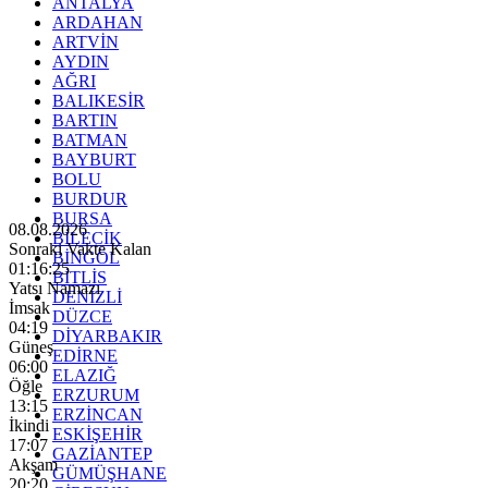
ANTALYA
ARDAHAN
ARTVİN
AYDIN
AĞRI
BALIKESİR
BARTIN
BATMAN
BAYBURT
BOLU
BURDUR
BURSA
08.08.2026
BİLECİK
Sonraki Vakte Kalan
BİNGÖL
01:16:23
BİTLİS
Yatsı Namazı
DENİZLİ
İmsak
DÜZCE
04:19
DİYARBAKIR
Güneş
EDİRNE
06:00
ELAZIĞ
Öğle
ERZURUM
13:15
ERZİNCAN
İkindi
ESKİŞEHİR
17:07
GAZİANTEP
Akşam
GÜMÜŞHANE
20:20