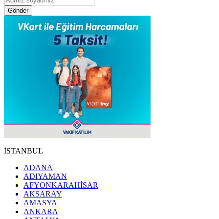
Gönder
İSTANBUL
ADANA
ADIYAMAN
AFYONKARAHİSAR
AKSARAY
AMASYA
ANKARA