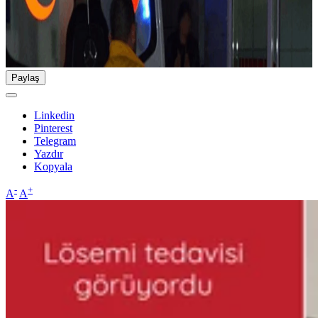
Paylaş
Linkedin
Pinterest
Telegram
Yazdır
Kopyala
-
+
A
A