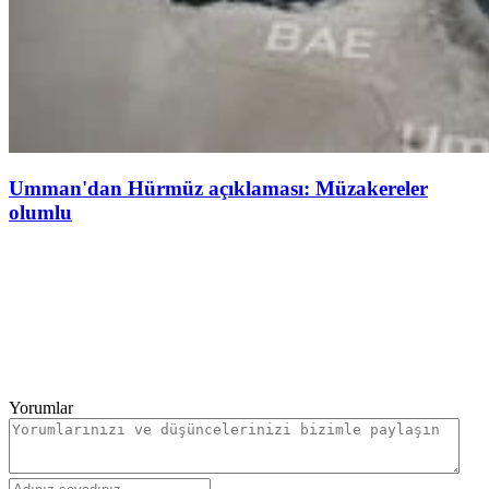
Umman'dan Hürmüz açıklaması: Müzakereler
olumlu
Yorumlar