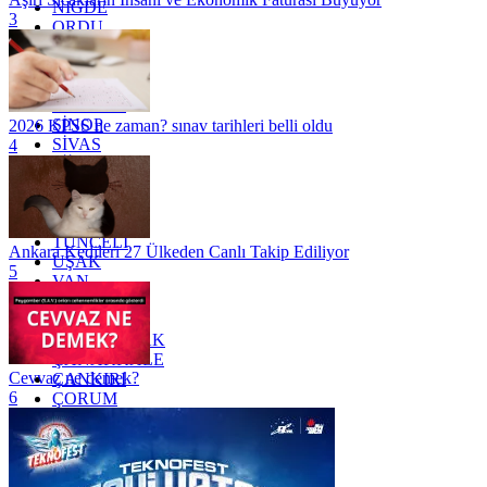
NİĞDE
3
ORDU
OSMANİYE
RİZE
SAKARYA
SAMSUN
SİNOP
2026 KPSS ne zaman? sınav tarihleri belli oldu
SİVAS
4
SİİRT
TEKİRDAĞ
TOKAT
TRABZON
TUNCELİ
Ankara Kedileri 27 Ülkeden Canlı Takip Ediliyor
UŞAK
5
VAN
YALOVA
YOZGAT
ZONGULDAK
ÇANAKKALE
Cevvaz ne demek?
ÇANKIRI
6
ÇORUM
İSTANBUL
İZMİR
ŞANLIURFA
ŞIRNAK