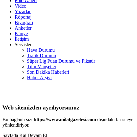
Foto Galeri
Video
Yazarlar
Röportaj
Biyografi
Anketler
Künye
İletişim
Servisler
Hava Durumu
Trafik Durumu
Süper Lig Puan Durumu ve Fikstür
Tüm Manşetler
Son Dakika Haberleri
Haber Arşivi
Web sitemizden ayrılıyorsunuz
Bu bağlantı sizi
https://www.milatgazetesi.com
dışındaki bir siteye
yönlendiriyor.
Sayfada Kal
Devam Et