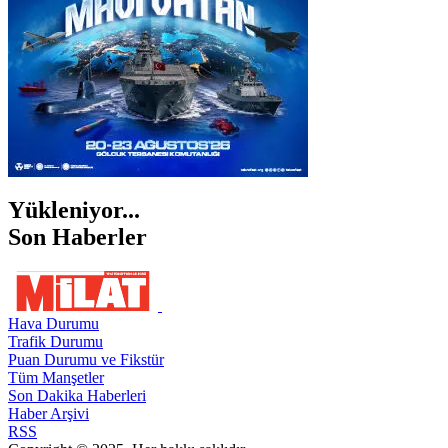
Yükleniyor...
Son Haberler
Hava Durumu
Trafik Durumu
Puan Durumu ve Fikstür
Tüm Manşetler
Son Dakika Haberleri
Haber Arşivi
RSS