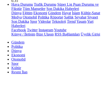
0.35
Hava Durumu
Trafik Durumu
Süper Lig Puan Durumu ve
Fikstür
Tüm Manşetler
Son Dakika Haberleri
Dünya
Eğitim
Ekonomi
Gündem
Hayat
İslam
Kültür-Sanat
Medya
Otomobil
Politika
Röportaj
Sağlık
Seyahat
Siyaset
Son Dakika
Spor
Videolar
Teknoloji
Trend
Yaşam
Yurt
Haberleri
Facebook
Twitter
Instagram
Youtube
Künye / İletişim
Bize Ulaşın
RSS Bağlantıları
Üyelik Girişi
Gündem
Politika
Dünya
Ekonomi
Otomobil
Spor
Kültür
Resmi İlan