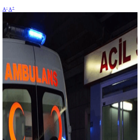
-
+
A
A