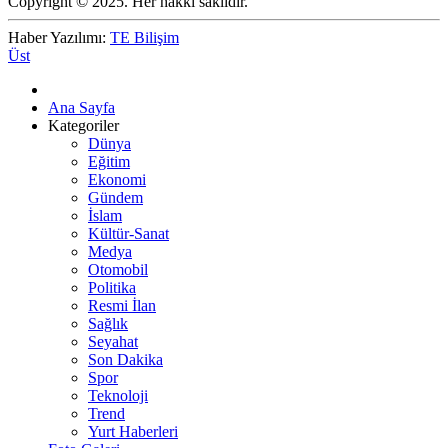
Copyright © 2025. Her hakkı saklıdır.
Haber Yazılımı:
TE Bilişim
Üst
Ana Sayfa
Kategoriler
Dünya
Eğitim
Ekonomi
Gündem
İslam
Kültür-Sanat
Medya
Otomobil
Politika
Resmi İlan
Sağlık
Seyahat
Son Dakika
Spor
Teknoloji
Trend
Yurt Haberleri