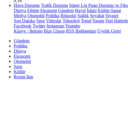
0.16
Hava Durumu
Trafik Durumu
Süper Lig Puan Durumu ve Fiks
Dünya
Eğitim
Ekonomi
Gündem
Hayat
İslam
Kültür-Sanat
Medya
Otomobil
Politika
Röportaj
Sağlık
Seyahat
Siyaset
Son Dakika
Spor
Videolar
Teknoloji
Trend
Yaşam
Yurt Haberle
Facebook
Twitter
Instagram
Youtube
Künye / İletişim
Bize Ulaşın
RSS Bağlantıları
Üyelik Girişi
Gündem
Politika
Dünya
Ekonomi
Otomobil
Spor
Kültür
Resmi İlan