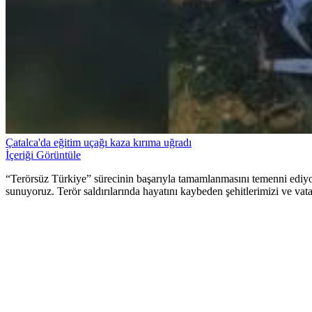
Çatalca'da eğitim uçağı kaza kırıma uğradı
İçeriği Görüntüle
“Terörsüz Türkiye” sürecinin başarıyla tamamlanmasını temenni ediyo
sunuyoruz. Terör saldırılarında hayatını kaybeden şehitlerimizi ve vata