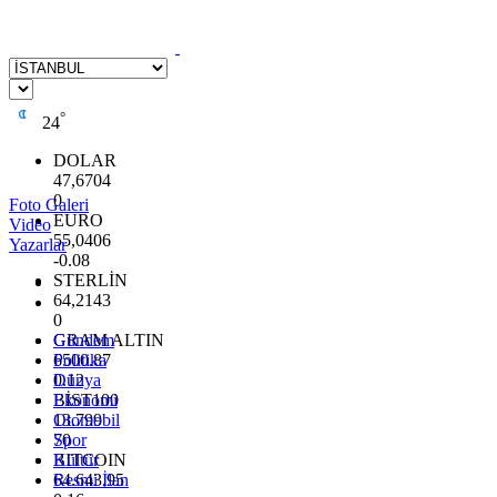
°
24
DOLAR
47,6704
0
Foto Galeri
EURO
Video
55,0406
Yazarlar
-0.08
STERLİN
64,2143
0
GRAM ALTIN
Gündem
6500.87
Politika
0.12
Dünya
BİST100
Ekonomi
13.799
Otomobil
70
Spor
BITCOIN
Kültür
64.643,95
Resmi İlan