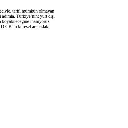
reciyle, tarifi mümkün olmayan
i adımla, Türkiye’nin; yurt dışı
ya koyabileceğine inanıyoruz.
le DEİK’in küresel arenadaki