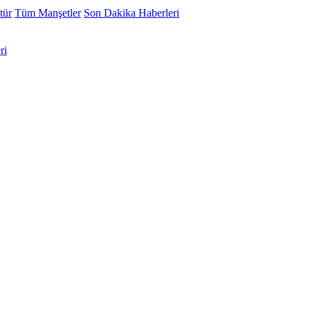
tür
Tüm Manşetler
Son Dakika Haberleri
ri