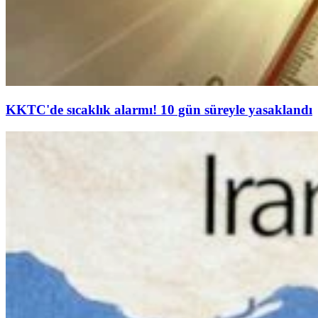
KKTC'de sıcaklık alarmı! 10 gün süreyle yasaklandı