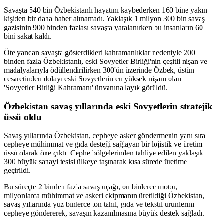
Savaşta 540 bin Özbekistanlı hayatını kaybederken 160 bine yakın
kişiden bir daha haber alınamadı. Yaklaşık 1 milyon 300 bin savaş
gazisinin 900 binden fazlası savaşta yaralanırken bu insanların 60
bini sakat kaldı.
Öte yandan savaşta gösterdikleri kahramanlıklar nedeniyle 200
binden fazla Özbekistanlı, eski Sovyetler Birliği'nin çeşitli nişan ve
madalyalarıyla ödüllendirilirken 300'ün üzerinde Özbek, üstün
cesaretinden dolayı eski Sovyetlerin en yüksek nişanı olan
'Sovyetler Birliği Kahramanı' ünvanına layık görüldü.
Özbekistan savaş yıllarında eski Sovyetlerin stratejik
üssü oldu
Savaş yıllarında Özbekistan, cepheye asker göndermenin yanı sıra
cepheye mühimmat ve gıda desteği sağlayan bir lojistik ve üretim
üssü olarak öne çıktı. Cephe bölgelerinden tahliye edilen yaklaşık
300 büyük sanayi tesisi ülkeye taşınarak kısa sürede üretime
geçirildi.
Bu süreçte 2 binden fazla savaş uçağı, on binlerce motor,
milyonlarca mühimmat ve askeri ekipmanın üretildiği Özbekistan,
savaş yıllarında yüz binlerce ton tahıl, gıda ve tekstil ürünlerini
cepheye göndererek, savaşın kazanılmasına büyük destek sağladı.