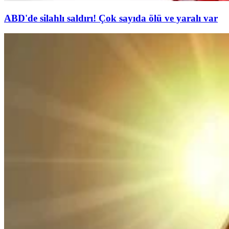
ABD'de silahlı saldırı! Çok sayıda ölü ve yaralı var