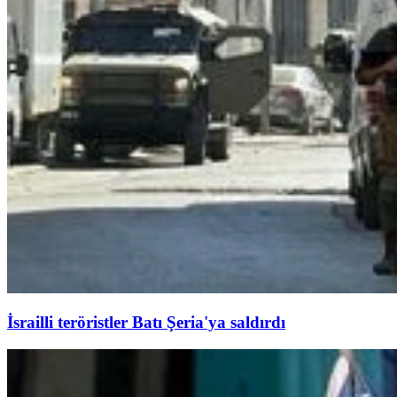
İsrailli teröristler Batı Şeria'ya saldırdı