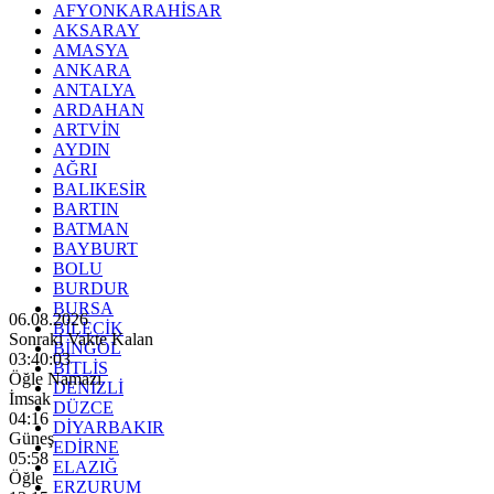
AFYONKARAHİSAR
AKSARAY
AMASYA
ANKARA
ANTALYA
ARDAHAN
ARTVİN
AYDIN
AĞRI
BALIKESİR
BARTIN
BATMAN
BAYBURT
BOLU
BURDUR
BURSA
06.08.2026
BİLECİK
Sonraki Vakte Kalan
BİNGÖL
03:40:01
BİTLİS
Öğle Namazı
DENİZLİ
İmsak
DÜZCE
04:16
DİYARBAKIR
Güneş
EDİRNE
05:58
ELAZIĞ
Öğle
ERZURUM