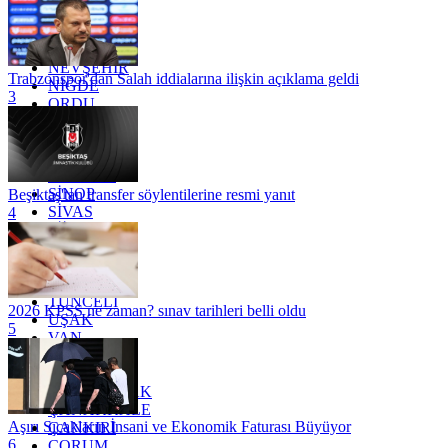
MERSİN
MUĞLA
MUŞ
NEVŞEHİR
Trabzonspor'dan Salah iddialarına ilişkin açıklama geldi
NİĞDE
3
ORDU
OSMANİYE
RİZE
SAKARYA
SAMSUN
SİNOP
Beşiktaş'tan transfer söylentilerine resmi yanıt
SİVAS
4
SİİRT
TEKİRDAĞ
TOKAT
TRABZON
TUNCELİ
2026 KPSS ne zaman? sınav tarihleri belli oldu
UŞAK
5
VAN
YALOVA
YOZGAT
ZONGULDAK
ÇANAKKALE
Aşırı Sıcakların İnsani ve Ekonomik Faturası Büyüyor
ÇANKIRI
6
ÇORUM