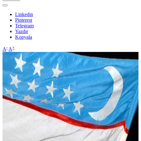
Linkedin
Pinterest
Telegram
Yazdır
Kopyala
-
+
A
A