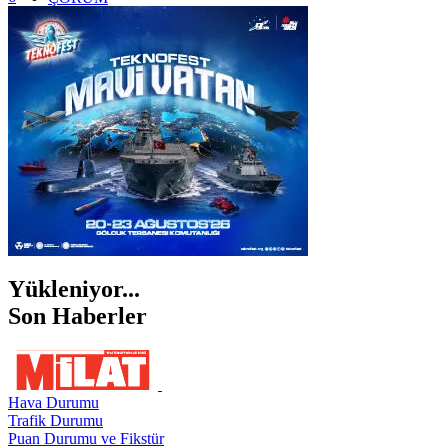
İSTANBUL
İZMİR
ŞANLIURFA
ŞIRNAK
Yükleniyor...
Son Haberler
Hava Durumu
Trafik Durumu
Puan Durumu ve Fikstür