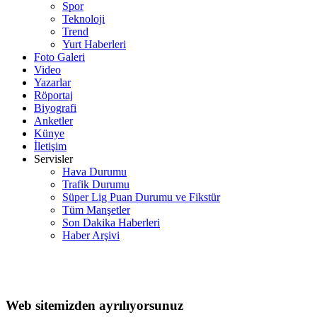
Spor
Teknoloji
Trend
Yurt Haberleri
Foto Galeri
Video
Yazarlar
Röportaj
Biyografi
Anketler
Künye
İletişim
Servisler
Hava Durumu
Trafik Durumu
Süper Lig Puan Durumu ve Fikstür
Tüm Manşetler
Son Dakika Haberleri
Haber Arşivi
Web sitemizden ayrılıyorsunuz