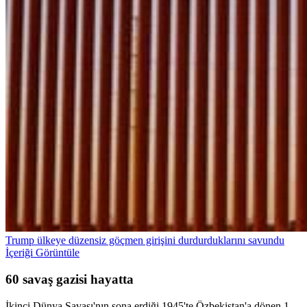
Trump ülkeye düzensiz göçmen girişini durdurduklarını savundu
İçeriği Görüntüle
60 savaş gazisi hayatta
İkinci Dünya Savaşı'nın sona erdiği 1945'te Özbekistan'a dönen 1