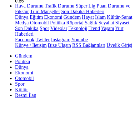
0.66
Hava Durumu
Trafik Durumu
Süper Lig Puan Durumu ve
Fikstür
Tüm Manşetler
Son Dakika Haberleri
Dünya
Eğitim
Ekonomi
Gündem
Hayat
İslam
Kültür-Sanat
Medya
Otomobil
Politika
Röportaj
Sağlık
Seyahat
Siyaset
Son Dakika
Spor
Videolar
Teknoloji
Trend
Yaşam
Yurt
Haberleri
Facebook
Twitter
Instagram
Youtube
Künye / İletişim
Bize Ulaşın
RSS Bağlantıları
Üyelik Girişi
Gündem
Politika
Dünya
Ekonomi
Otomobil
Spor
Kültür
Resmi İlan