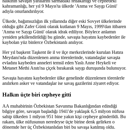
halkının savaşın yaralarını sarmadaki fedakarlığı ve cephedeki
kahramanlığı, her yıl 9 Mayıs'ta ülkede 'Anma ve Saygı Günü'
adıyla onurlandırılıyor.
Ülkede, bağımsızlığın ilk yıllarında diğer eski Sovyet ülkelerinde
olduğu gibi Zafer Günü olarak kutlanan 9 Mayıs, 1999'dan itibaren
'Anma ve Saygı Günü' olarak idrak ediliyor. Böylece anlamın
yeniden şekillendirildiği bu günde, savaşta hayatını kaybedenler ile
kaybolan yüz binlerce Özbekistanlı anılıyor.
Her yıl başkent Taşkent ile il ve ilçe merkezlerinde kurulan Hatıra
Meydanı'nda düzenlenen anma törenlerinde, vatandaşlar savaşta
evladını kaybeden anneleri temsil eden Yaslı Anne Heykeli ve
Metanet Methi Anıtı'na çiçek bırakarak saygı duruşunda bulunuyor.
Savaşta hayatını kaybedenler ülke genelinde düzenlenen törenlerle
anılırken asker ve vatandaşlar ise savaş gazilerini ziyaret ediyor.
Halkın üçte biri cepheye gitti
AA muhabirinin Özbekistan Savunma Bakanlığından edindiği
bilgiye göre, savaşın başladığı 1941'de yaklaşık 6,5 milyon nüfusa
sahip ülkeden 1 milyon 951 bine yakın kişi cepheye gönderildi. Bu
rakam, ülke nüfusunun neredeyse üçte birine denk gelirken o
dönemde her üç Özbekistanlıdan biri bu savaşa katılmış oldu.