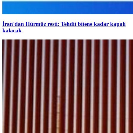
İran'dan Hürmüz resti: Tehdit bitene kadar kapalı
kalacak