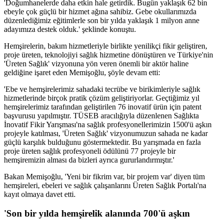
'Doğumhanelerde daha etkin hale getirdik. Bugün yaklaşık 62 bin
ebeyle çok güçlü bir hizmet ağına sahibiz. Gebe okullarımızda
düzenlediğimiz eğitimlerle son bir yılda yaklaşık 1 milyon anne
adayımıza destek olduk.' şeklinde konuştu.
Hemşirelerin, bakım hizmetleriyle birlikte yenilikçi fikir geliştiren,
proje üreten, teknolojiyi sağlık hizmetine dönüştüren ve Türkiye'nin
'Üreten Sağlık' vizyonuna yön veren önemli bir aktör haline
geldiğine işaret eden Memişoğlu, şöyle devam etti:
'Ebe ve hemşirelerimiz sahadaki tecrübe ve birikimleriyle sağlık
hizmetlerinde birçok pratik çözüm geliştiriyorlar. Geçtiğimiz yıl
hemşirelerimiz tarafından geliştirilen 76 inovatif ürün için patent
başvurusu yapılmıştır. TÜSEB aracılığıyla düzenlenen Sağlıkta
İnovatif Fikir Yarışması'na sağlık profesyonellerimizin 1500'ü aşkın
projeyle katılması, 'Üreten Sağlık' vizyonumuzun sahada ne kadar
güçlü karşılık bulduğunu göstermektedir. Bu yarışmada en fazla
proje üreten sağlık profesyoneli ödülünü 77 projeyle bir
hemşiremizin alması da bizleri ayrıca gururlandırmıştır.'
Bakan Memişoğlu, 'Yeni bir fikrim var, bir projem var' diyen tüm
hemşireleri, ebeleri ve sağlık çalışanlarını Üreten Sağlık Portalı'na
kayıt olmaya davet etti.
'Son bir yılda hemşirelik alanında 700'ü aşkın