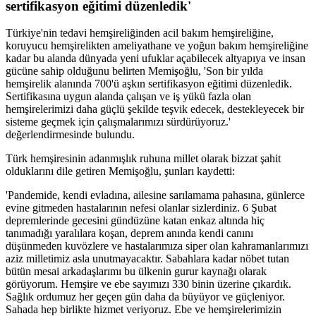
sertifikasyon eğitimi düzenledik'
Türkiye'nin tedavi hemşireliğinden acil bakım hemşireliğine,
koruyucu hemşirelikten ameliyathane ve yoğun bakım hemşireliğine
kadar bu alanda dünyada yeni ufuklar açabilecek altyapıya ve insan
gücüne sahip olduğunu belirten Memişoğlu, 'Son bir yılda
hemşirelik alanında 700'ü aşkın sertifikasyon eğitimi düzenledik.
Sertifikasına uygun alanda çalışan ve iş yükü fazla olan
hemşirelerimizi daha güçlü şekilde teşvik edecek, destekleyecek bir
sisteme geçmek için çalışmalarımızı sürdürüyoruz.'
değerlendirmesinde bulundu.
Türk hemşiresinin adanmışlık ruhuna millet olarak bizzat şahit
olduklarını dile getiren Memişoğlu, şunları kaydetti:
'Pandemide, kendi evladına, ailesine sarılamama pahasına, günlerce
evine gitmeden hastalarının nefesi olanlar sizlerdiniz. 6 Şubat
depremlerinde gecesini gündüzüne katan enkaz altında hiç
tanımadığı yaralılara koşan, deprem anında kendi canını
düşünmeden kuvözlere ve hastalarımıza siper olan kahramanlarımızı
aziz milletimiz asla unutmayacaktır. Sabahlara kadar nöbet tutan
bütün mesai arkadaşlarımı bu ülkenin gurur kaynağı olarak
görüyorum. Hemşire ve ebe sayımızı 330 binin üzerine çıkardık.
Sağlık ordumuz her geçen gün daha da büyüyor ve güçleniyor.
Sahada hep birlikte hizmet veriyoruz. Ebe ve hemşirelerimizin