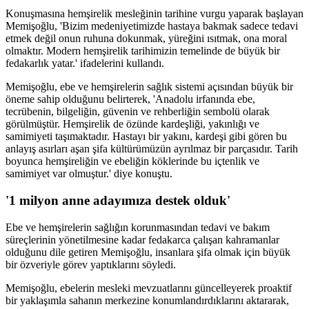
Konuşmasına hemşirelik mesleğinin tarihine vurgu yaparak başlayan
Memişoğlu, 'Bizim medeniyetimizde hastaya bakmak sadece tedavi
etmek değil onun ruhuna dokunmak, yüreğini ısıtmak, ona moral
olmaktır. Modern hemşirelik tarihimizin temelinde de büyük bir
fedakarlık yatar.' ifadelerini kullandı.
Memişoğlu, ebe ve hemşirelerin sağlık sistemi açısından büyük bir
öneme sahip olduğunu belirterek, 'Anadolu irfanında ebe,
tecrübenin, bilgeliğin, güvenin ve rehberliğin sembolü olarak
görülmüştür. Hemşirelik de özünde kardeşliği, yakınlığı ve
samimiyeti taşımaktadır. Hastayı bir yakını, kardeşi gibi gören bu
anlayış asırları aşan şifa kültürümüzün ayrılmaz bir parçasıdır. Tarih
boyunca hemşireliğin ve ebeliğin köklerinde bu içtenlik ve
samimiyet var olmuştur.' diye konuştu.
'1 milyon anne adayımıza destek olduk'
Ebe ve hemşirelerin sağlığın korunmasından tedavi ve bakım
süreçlerinin yönetilmesine kadar fedakarca çalışan kahramanlar
olduğunu dile getiren Memişoğlu, insanlara şifa olmak için büyük
bir özveriyle görev yaptıklarını söyledi.
Memişoğlu, ebelerin mesleki mevzuatlarını güncelleyerek proaktif
bir yaklaşımla sahanın merkezine konumlandırdıklarını aktararak,