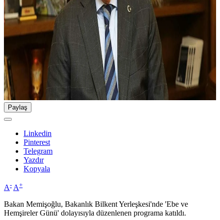
Paylaş
Linkedin
Pinterest
Telegram
Yazdır
Kopyala
-
+
A
A
Bakan Memişoğlu, Bakanlık Bilkent Yerleşkesi'nde 'Ebe ve
Hemşireler Günü' dolayısıyla düzenlenen programa katıldı.