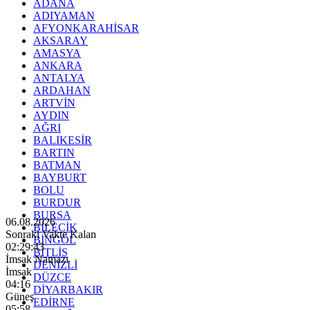
ADANA
ADIYAMAN
AFYONKARAHİSAR
AKSARAY
AMASYA
ANKARA
ANTALYA
ARDAHAN
ARTVİN
AYDIN
AĞRI
BALIKESİR
BARTIN
BATMAN
BAYBURT
BOLU
BURDUR
BURSA
06.08.2026
BİLECİK
Sonraki Vakte Kalan
BİNGÖL
02:29:41
BİTLİS
İmsak Namazı
DENİZLİ
İmsak
DÜZCE
04:16
DİYARBAKIR
Güneş
EDİRNE
05:58