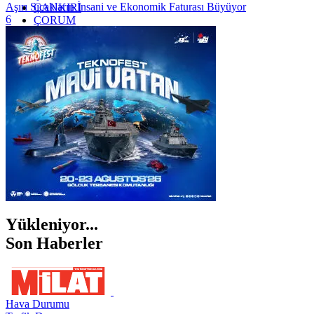
Aşırı Sıcakların İnsani ve Ekonomik Faturası Büyüyor
ÇANKIRI
6
ÇORUM
İSTANBUL
İZMİR
ŞANLIURFA
ŞIRNAK
Yükleniyor...
Son Haberler
Hava Durumu