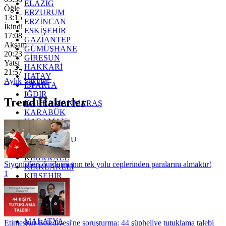
ELAZIĞ
Öğle
ERZURUM
13:15
ERZİNCAN
İkindi
ESKİŞEHİR
17:08
GAZİANTEP
Akşam
GÜMÜŞHANE
20:23
GİRESUN
Yatsı
HAKKARİ
21:57
HATAY
Aylık Vakitler
ISPARTA
IĞDIR
Trend Haberler
KAHRAMANMARAŞ
KARABÜK
KARAMAN
KARS
KASTAMONU
KAYSERİ
KIRIKKALE
Siyonistleri durdurmanın tek yolu ceplerinden paralarını almaktır!
KIRKLARELİ
1
KIRŞEHİR
KOCAELİ
KONYA
KÜTAHYA
KİLİS
MALATYA
Etimesgut Belediyesi'ne soruşturma: 44 şüpheliye tutuklama talebi