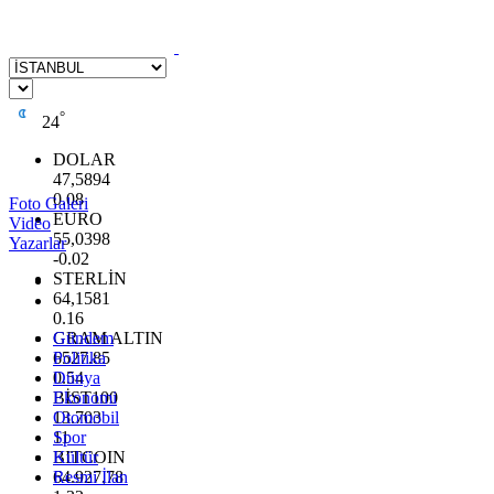
°
24
DOLAR
47,5894
0.08
Foto Galeri
EURO
Video
55,0398
Yazarlar
-0.02
STERLİN
64,1581
0.16
GRAM ALTIN
Gündem
6527.85
Politika
0.54
Dünya
BİST100
Ekonomi
13.703
Otomobil
11
Spor
BITCOIN
Kültür
64.927,78
Resmi İlan