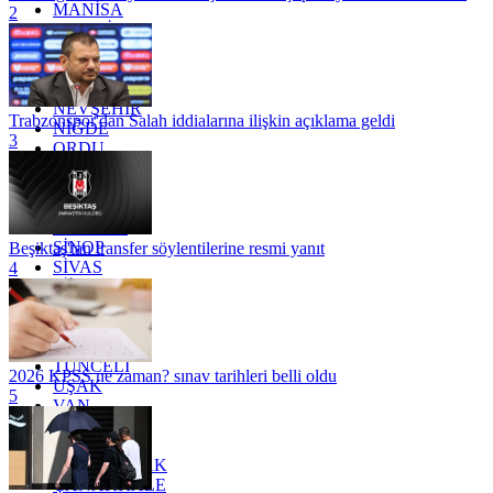
MANİSA
2
MARDİN
MERSİN
MUĞLA
MUŞ
NEVŞEHİR
Trabzonspor'dan Salah iddialarına ilişkin açıklama geldi
NİĞDE
3
ORDU
OSMANİYE
RİZE
SAKARYA
SAMSUN
SİNOP
Beşiktaş'tan transfer söylentilerine resmi yanıt
SİVAS
4
SİİRT
TEKİRDAĞ
TOKAT
TRABZON
TUNCELİ
2026 KPSS ne zaman? sınav tarihleri belli oldu
UŞAK
5
VAN
YALOVA
YOZGAT
ZONGULDAK
ÇANAKKALE