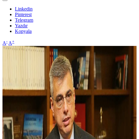
Linkedin
Pinterest
Telegram
Yazdır
Kopyala
-
+
A
A