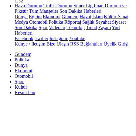
1.32
Hava Durumu
Trafik Durumu
Süper Lig Puan Durumu ve
Fikstür
Tüm Manşetler
Son Dakika Haberleri
Dünya
Eğitim
Ekonomi
Gündem
Hayat
İslam
Kültür-Sanat
Medya
Otomobil
Politika
Röportaj
Sağlık
Seyahat
Siyaset
Son Dakika
Spor
Videolar
Teknoloji
Trend
Yaşam
Yurt
Haberleri
Facebook
Twitter
Instagram
Youtube
Künye / İletişim
Bize Ulaşın
RSS Bağlantıları
Üyelik Girişi
Gündem
Politika
Dünya
Ekonomi
Otomobil
Spor
Kültür
Resmi İlan