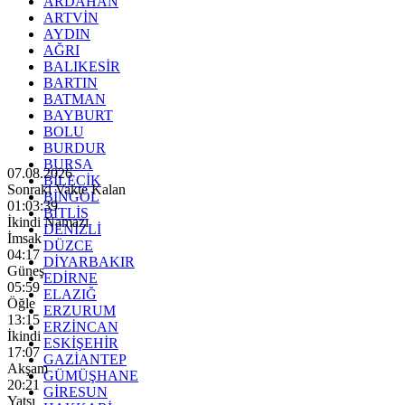
ARDAHAN
ARTVİN
AYDIN
AĞRI
BALIKESİR
BARTIN
BATMAN
BAYBURT
BOLU
BURDUR
BURSA
07.08.2026
BİLECİK
Sonraki Vakte Kalan
BİNGÖL
01:03:37
BİTLİS
İkindi Namazı
DENİZLİ
İmsak
DÜZCE
04:17
DİYARBAKIR
Güneş
EDİRNE
05:59
ELAZIĞ
Öğle
ERZURUM
13:15
ERZİNCAN
İkindi
ESKİŞEHİR
17:07
GAZİANTEP
Akşam
GÜMÜŞHANE
20:21
GİRESUN
Yatsı