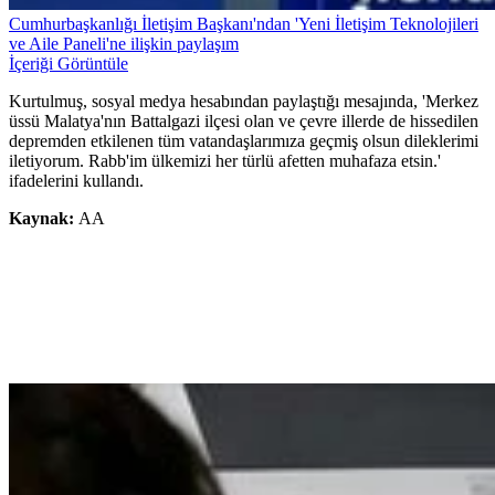
Cumhurbaşkanlığı İletişim Başkanı'ndan 'Yeni İletişim Teknolojileri
ve Aile Paneli'ne ilişkin paylaşım
İçeriği Görüntüle
Kurtulmuş, sosyal medya hesabından paylaştığı mesajında, 'Merkez
üssü Malatya'nın Battalgazi ilçesi olan ve çevre illerde de hissedilen
depremden etkilenen tüm vatandaşlarımıza geçmiş olsun dileklerimi
iletiyorum. Rabb'im ülkemizi her türlü afetten muhafaza etsin.'
ifadelerini kullandı.
Kaynak:
AA