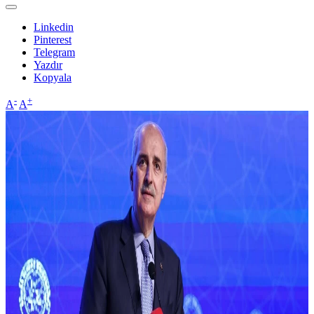
Linkedin
Pinterest
Telegram
Yazdır
Kopyala
-
+
A
A