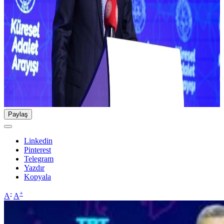
Paylaş
Linkedin
Pinterest
Telegram
Yazdır
Kopyala
-
+
A
A