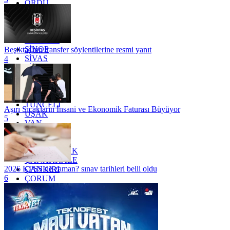
ORDU
OSMANİYE
RİZE
SAKARYA
SAMSUN
SİNOP
Beşiktaş'tan transfer söylentilerine resmi yanıt
SİVAS
4
SİİRT
TEKİRDAĞ
TOKAT
TRABZON
TUNCELİ
Aşırı Sıcakların İnsani ve Ekonomik Faturası Büyüyor
UŞAK
5
VAN
YALOVA
YOZGAT
ZONGULDAK
ÇANAKKALE
2026 KPSS ne zaman? sınav tarihleri belli oldu
ÇANKIRI
6
ÇORUM
İSTANBUL
İZMİR
ŞANLIURFA
ŞIRNAK