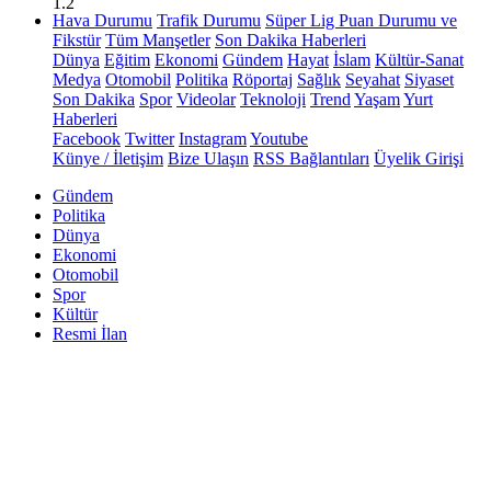
1.2
Hava Durumu
Trafik Durumu
Süper Lig Puan Durumu ve
Fikstür
Tüm Manşetler
Son Dakika Haberleri
Dünya
Eğitim
Ekonomi
Gündem
Hayat
İslam
Kültür-Sanat
Medya
Otomobil
Politika
Röportaj
Sağlık
Seyahat
Siyaset
Son Dakika
Spor
Videolar
Teknoloji
Trend
Yaşam
Yurt
Haberleri
Facebook
Twitter
Instagram
Youtube
Künye / İletişim
Bize Ulaşın
RSS Bağlantıları
Üyelik Girişi
Gündem
Politika
Dünya
Ekonomi
Otomobil
Spor
Kültür
Resmi İlan