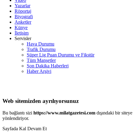
Video
Yazarlar
Röportaj
Biyografi
Anketler
Künye
İletişim
Servisler
Hava Durumu
Trafik Durumu
Süper Lig Puan Durumu ve Fikstür
Tüm Manşetler
Son Dakika Haberleri
Haber Arşivi
Web sitemizden ayrılıyorsunuz
Bu bağlantı sizi
https://www.milatgazetesi.com
dışındaki bir siteye
yönlendiriyor.
Sayfada Kal
Devam Et