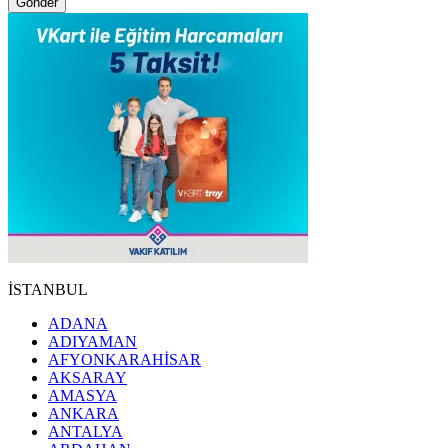
Gönder
İSTANBUL
ADANA
ADIYAMAN
AFYONKARAHİSAR
AKSARAY
AMASYA
ANKARA
ANTALYA