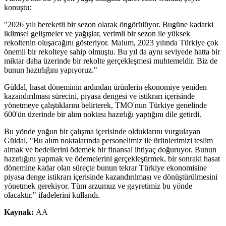
konuştu:
"2026 yılı bereketli bir sezon olarak öngörülüyor. Bugüne kadarki
iklimsel gelişmeler ve yağışlar, verimli bir sezon ile yüksek
rekoltenin oluşacağını gösteriyor. Malum, 2023 yılında Türkiye çok
önemli bir rekolteye sahip olmuştu. Bu yıl da aynı seviyede hatta bir
miktar daha üzerinde bir rekolte gerçekleşmesi muhtemeldir. Biz de
bunun hazırlığını yapıyoruz."
Güldal, hasat döneminin ardından ürünlerin ekonomiye yeniden
kazandırılması sürecini, piyasa dengesi ve istikrarı içerisinde
yönetmeye çalıştıklarını belirterek, TMO'nun Türkiye genelinde
600'ün üzerinde bir alım noktası hazırlığı yaptığını dile getirdi.
Bu yönde yoğun bir çalışma içerisinde olduklarını vurgulayan
Güldal, "Bu alım noktalarında personelimiz ile ürünlerimizi teslim
almak ve bedellerini ödemek bir finansal ihtiyaç doğuruyor. Bunun
hazırlığını yapmak ve ödemelerini gerçekleştirmek, bir sonraki hasat
dönemine kadar olan süreçte bunun tekrar Türkiye ekonomisine
piyasa denge istikrarı içerisinde kazandırılması ve dönüştürülmesini
yönetmek gerekiyor. Tüm arzumuz ve gayretimiz bu yönde
olacaktır." ifadelerini kullandı.
Kaynak:
AA