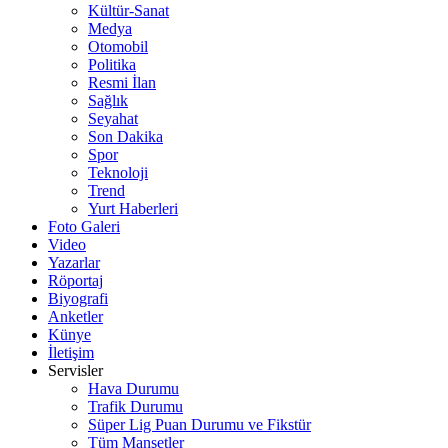
Kültür-Sanat
Medya
Otomobil
Politika
Resmi İlan
Sağlık
Seyahat
Son Dakika
Spor
Teknoloji
Trend
Yurt Haberleri
Foto Galeri
Video
Yazarlar
Röportaj
Biyografi
Anketler
Künye
İletişim
Servisler
Hava Durumu
Trafik Durumu
Süper Lig Puan Durumu ve Fikstür
Tüm Manşetler