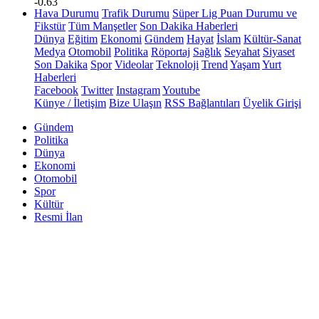
-0.63
Hava Durumu
Trafik Durumu
Süper Lig Puan Durumu ve
Fikstür
Tüm Manşetler
Son Dakika Haberleri
Dünya
Eğitim
Ekonomi
Gündem
Hayat
İslam
Kültür-Sanat
Medya
Otomobil
Politika
Röportaj
Sağlık
Seyahat
Siyaset
Son Dakika
Spor
Videolar
Teknoloji
Trend
Yaşam
Yurt
Haberleri
Facebook
Twitter
Instagram
Youtube
Künye / İletişim
Bize Ulaşın
RSS Bağlantıları
Üyelik Girişi
Gündem
Politika
Dünya
Ekonomi
Otomobil
Spor
Kültür
Resmi İlan