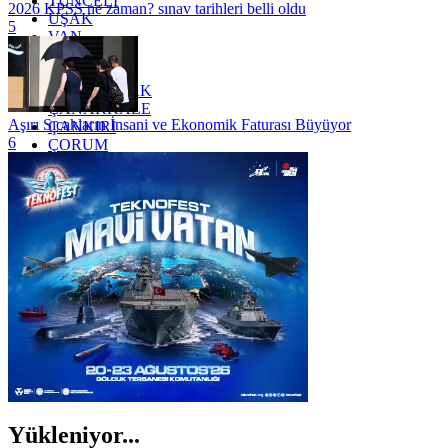
TUNCELİ
2026 KPSS ne zaman? sınav tarihleri belli oldu
UŞAK
5
VAN
YALOVA
YOZGAT
ZONGULDAK
ÇANAKKALE
Aşırı Sıcakların İnsani ve Ekonomik Faturası Büyüyor
ÇANKIRI
6
ÇORUM
İSTANBUL
İZMİR
ŞANLIURFA
ŞIRNAK
Yükleniyor...