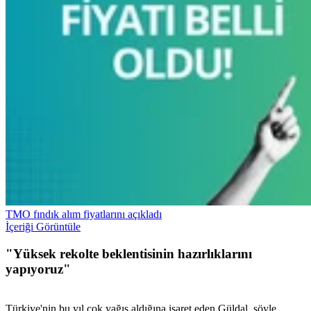
TMO fındık alım fiyatlarını açıkladı
İçeriği Görüntüle
"Yüksek rekolte beklentisinin hazırlıklarını
yapıyoruz"
Türkiye'nin bu yıl çok yağış aldığına işaret eden Güldal, şöyle