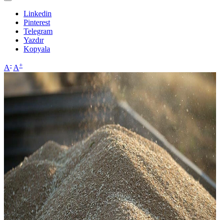
Linkedin
Pinterest
Telegram
Yazdır
Kopyala
-
+
A
A