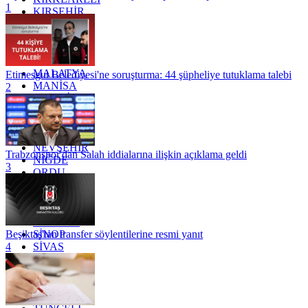
1
KIRŞEHİR
KOCAELİ
KONYA
KÜTAHYA
KİLİS
MALATYA
Etimesgut Belediyesi'ne soruşturma: 44 şüpheliye tutuklama talebi
MANİSA
2
MARDİN
MERSİN
MUĞLA
MUŞ
NEVŞEHİR
Trabzonspor'dan Salah iddialarına ilişkin açıklama geldi
NİĞDE
3
ORDU
OSMANİYE
RİZE
SAKARYA
SAMSUN
SİNOP
Beşiktaş'tan transfer söylentilerine resmi yanıt
SİVAS
4
SİİRT
TEKİRDAĞ
TOKAT
TRABZON